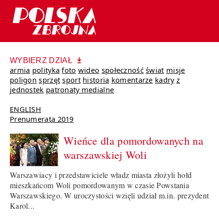
WYBIERZ DZIAŁ
armia
polityka
foto
wideo
społeczność
świat
misje
poligon
sprzęt
sport
historia
komentarze
kadry
z
jednostek
patronaty medialne
ENGLISH
Prenumerata 2019
Wieńce dla pomordowanych na
warszawskiej Woli
Warszawiacy i przedstawiciele władz miasta złożyli hołd
mieszkańcom Woli pomordowanym w czasie Powstania
Warszawskiego. W uroczystości wzięli udział m.in. prezydent
Karol...