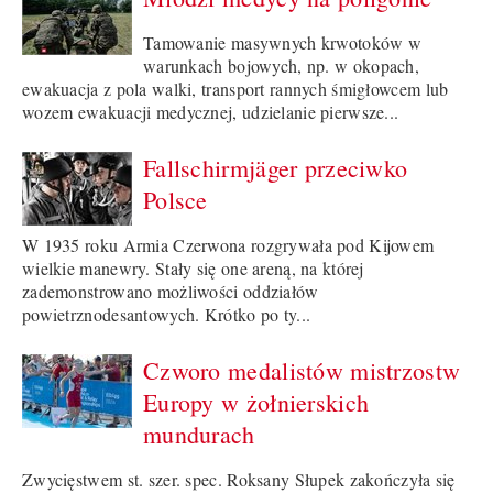
Tamowanie masywnych krwotoków w
warunkach bojowych, np. w okopach,
ewakuacja z pola walki, transport rannych śmigłowcem lub
wozem ewakuacji medycznej, udzielanie pierwsze...
Fallschirmjäger przeciwko
Polsce
W 1935 roku Armia Czerwona rozgrywała pod Kijowem
wielkie manewry. Stały się one areną, na której
zademonstrowano możliwości oddziałów
powietrznodesantowych. Krótko po ty...
Czworo medalistów mistrzostw
Europy w żołnierskich
mundurach
Zwycięstwem st. szer. spec. Roksany Słupek zakończyła się