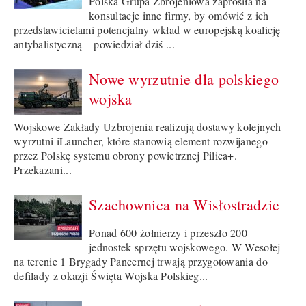
Polska Grupa Zbrojeniowa zaprosiła na
konsultacje inne firmy, by omówić z ich
przedstawicielami potencjalny wkład w europejską koalicję
antybalistyczną – powiedział dziś ...
Nowe wyrzutnie dla polskiego
wojska
Wojskowe Zakłady Uzbrojenia realizują dostawy kolejnych
wyrzutni iLauncher, które stanowią element rozwijanego
przez Polskę systemu obrony powietrznej Pilica+.
Przekazani...
Szachownica na Wisłostradzie
Ponad 600 żołnierzy i przeszło 200
jednostek sprzętu wojskowego. W Wesołej
na terenie 1 Brygady Pancernej trwają przygotowania do
defilady z okazji Święta Wojska Polskieg...