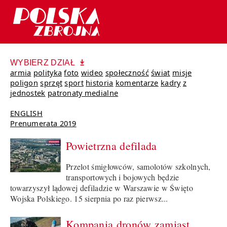
WYBIERZ DZIAŁ
armia
polityka
foto
wideo
społeczność
świat
misje
poligon
sprzęt
sport
historia
komentarze
kadry
z
jednostek
patronaty medialne
ENGLISH
Prenumerata 2019
Powietrzna defilada
Przelot śmigłowców, samolotów szkolnych,
transportowych i bojowych będzie
towarzyszył lądowej defiladzie w Warszawie w Święto
Wojska Polskiego. 15 sierpnia po raz pierwsz...
Kompania dronów zamiast