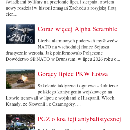
świadkami byliśmy na przełomie lipca i sierpnia, otwiera
nowy rozdział w historii zmagań Zachodu z rosyjską flotą
cien...
Coraz więcej Alpha Scramble
Liczba alarmowych poderwań myśliwców
NATO na wschodniej flance Sojuszu
drastycznie wzrosła. Jak poinformowało Połączone
Dowództwo Sił NATO w Brunssum, w lipcu 2026 roku o...
Gorący lipiec PKW Łotwa
Szkolenie taktyczne i ogniowe – żołnierze
polskiego kontyngentu wojskowego na
Łotwie trenowali w lipcu z wojskami z Hiszpanii, Włoch,
Kanady, ze Słowenii i z Czarnogóry. ...
PGZ o koalicji antybalistycznej