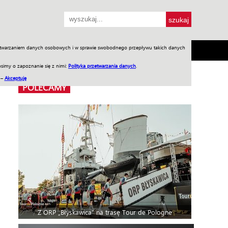
przetwarzaniem danych osobowych i w sprawie swobodnego przepływu takich danych
SH
SKLEP
Jednodniówki
Praca w WIW
simy o zapoznanie się z nimi:
Polityka przetwarzania danych
.
 –
Akceptuję
POLECAMY
Z ORP „Błyskawica” na trasę Tour de Pologne