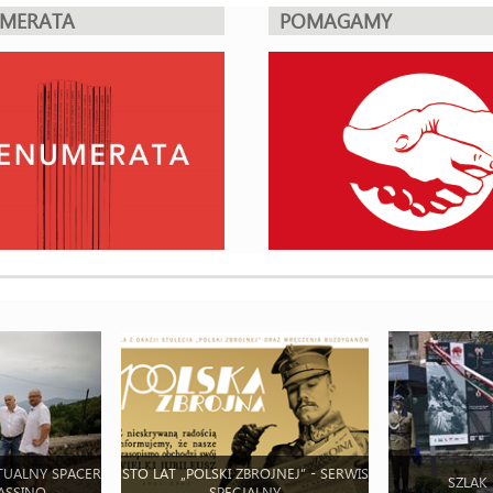
UMERATA
POMAGAMY
TUALNY SPACER
STO LAT „POLSKI ZBROJNEJ” - SERWIS
SZLAK
ASSINO
SPECJALNY