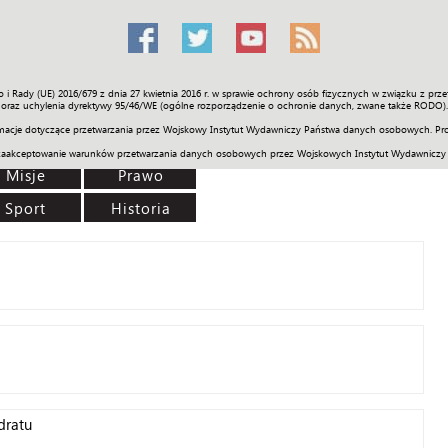
o i Rady (UE) 2016/679 z dnia 27 kwietnia 2016 r. w sprawie ochrony osób fizycznych w związku z 
Świat
Społeczność
Sport
Historia
Galerie
Wideo
ENGLI
oraz uchylenia dyrektywy 95/46/WE (ogólne rozporządzenie o ochronie danych, zwane także RODO).
acje dotyczące przetwarzania przez Wojskowy Instytut Wydawniczy Państwa danych osobowych. Pro
zaakceptowanie warunków przetwarzania danych osobowych przez Wojskowych Instytut Wydawniczy
Misje
Prawo
Sport
Historia
dratu