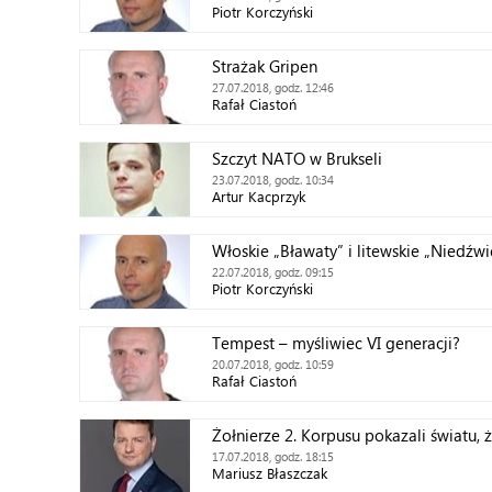
Piotr Korczyński
Strażak Gripen
27.07.2018, godz. 12:46
Rafał Ciastoń
Szczyt NATO w Brukseli
23.07.2018, godz. 10:34
Artur Kacprzyk
Włoskie „Bławaty” i litewskie „Nied
22.07.2018, godz. 09:15
Piotr Korczyński
Tempest – myśliwiec VI generacji?
20.07.2018, godz. 10:59
Rafał Ciastoń
Żołnierze 2. Korpusu pokazali światu, ż
17.07.2018, godz. 18:15
Mariusz Błaszczak