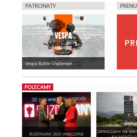
PATRONATY
PREN
Vespa Battle Challenge
POLECAMY
ZAPRASZAMY NA WIR
BUZDYGANY 2025 WRĘCZONE
NA MONTE C