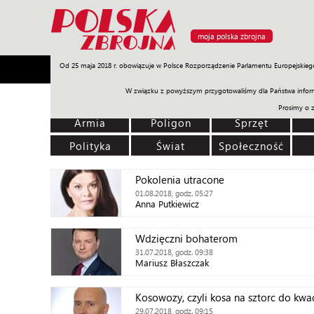
moja polska zbrojna
Od 25 maja 2018 r. obowiązuje w Polsce Rozporządzenie Parlamentu Europejskieg
Armia
Poligon
Sprzęt
Misje
Polityka
Prawo
W związku z powyższym przygotowaliśmy dla Państwa inform
Prosimy o 
Armia
Poligon
Sprzęt
Polityka
Świat
Społeczność
Pokolenia utracone
01.08.2018, godz. 05:27
Anna Putkiewicz
Wdzięczni bohaterom
31.07.2018, godz. 09:38
Mariusz Błaszczak
Kosowozy, czyli kosa na sztorc do kwa
29.07.2018, godz. 09:15