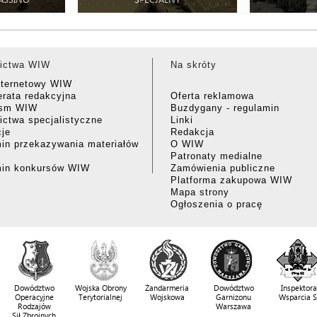
ictwa WIW
Na skróty
nternetowy WIW
rata redakcyjna
Oferta reklamowa
ism WIW
Buzdygany - regulamin
ctwa specjalistyczne
Linki
cje
Redakcja
in przekazywania materiałów
O WIW
Patronaty medialne
min konkursów WIW
Zamówienia publiczne
Platforma zakupowa WIW
Mapa strony
Ogłoszenia o pracę
Dowództwo
Wojska Obrony
Żandarmeria
Dowództwo
Inspektora
Operacyjne
Terytorialnej
Wojskowa
Garnizonu
Wsparcia 
Rodzajów
Warszawa
Sił Zbrojnych