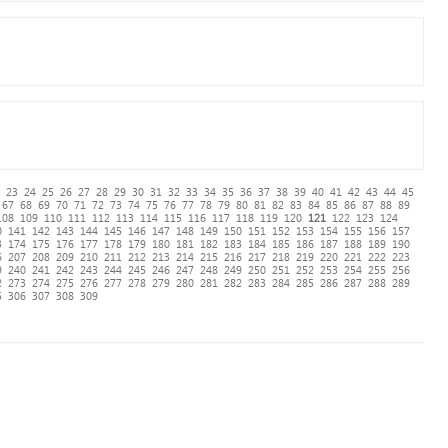
23
24
25
26
27
28
29
30
31
32
33
34
35
36
37
38
39
40
41
42
43
44
45
67
68
69
70
71
72
73
74
75
76
77
78
79
80
81
82
83
84
85
86
87
88
89
108
109
110
111
112
113
114
115
116
117
118
119
120
121
122
123
124
0
141
142
143
144
145
146
147
148
149
150
151
152
153
154
155
156
157
3
174
175
176
177
178
179
180
181
182
183
184
185
186
187
188
189
190
6
207
208
209
210
211
212
213
214
215
216
217
218
219
220
221
222
223
9
240
241
242
243
244
245
246
247
248
249
250
251
252
253
254
255
256
2
273
274
275
276
277
278
279
280
281
282
283
284
285
286
287
288
289
5
306
307
308
309