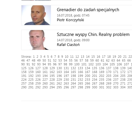
Grenadier do zadań specjalnych
16.07.2018, godz. 07:45
Piotr Korczyński
Sztuczne wyspy Chin. Realny problem
14.07.2018, godz. 09:00
Rafał Ciastoń
Strona:
1
2
3
4
5
6
7
8
9
10
11
12
13
14
15
16
17
18
19
20
21
22
46
47
48
49
50
51
52
53
54
55
56
57
58
59
60
61
62
63
64
65
66
90
91
92
93
94
95
96
97
98
99
100
101
102
103
104
105
106
107
125
126
127
128
129
130
131
132
133
134
135
136
137
138
139
14
158
159
160
161
162
163
164
165
166
167
168
169
170
171
172
17
191
192
193
194
195
196
197
198
199
200
201
202
203
204
205
20
224
225
226
227
228
229
230
231
232
233
234
235
236
237
238
23
257
258
259
260
261
262
263
264
265
266
267
268
269
270
271
27
290
291
292
293
294
295
296
297
298
299
300
301
302
303
304
30