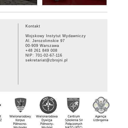
Kontakt
Wojskowy Instytut Wydawniczy
Al. Jerozolimskie 97
00-909 Warszawa
+48 261 849 008
NIP: 701-02-67-116
sekretariat@zbrojni.pl
t
Wielonarodowy
Wielonarodowa
Centrum
Agencja
SZ
Korpus
Dywizja
Szkolenia Sił
Uzbrojenia
Północno-
Północny-
Połączonych
Wschodni
Wschód
NATO (JFTC)