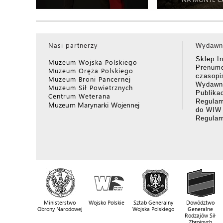
Nasi partnerzy
Wydawn
Sklep I
Muzeum Wojska Polskiego
Prenume
Muzeum Oręża Polskiego
czasop
Muzeum Broni Pancernej
Wydawni
Muzeum Sił Powietrznych
Publika
Centrum Weterana
Regulam
Muzeum Marynarki Wojennej
do WIW
Regula
Ministerstwo
Wojsko Polskie
Sztab Generalny
Dowództwo
Obrony Narodowej
Wojska Polskiego
Generalne
Rodzajów Sił
Zbrojnych