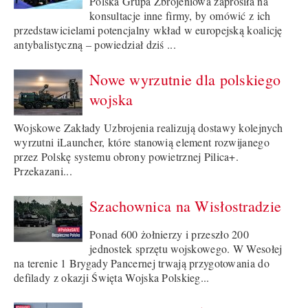
Polska Grupa Zbrojeniowa zaprosiła na
konsultacje inne firmy, by omówić z ich
przedstawicielami potencjalny wkład w europejską koalicję
antybalistyczną – powiedział dziś ...
Nowe wyrzutnie dla polskiego
wojska
Wojskowe Zakłady Uzbrojenia realizują dostawy kolejnych
wyrzutni iLauncher, które stanowią element rozwijanego
przez Polskę systemu obrony powietrznej Pilica+.
Przekazani...
Szachownica na Wisłostradzie
Ponad 600 żołnierzy i przeszło 200
jednostek sprzętu wojskowego. W Wesołej
na terenie 1 Brygady Pancernej trwają przygotowania do
defilady z okazji Święta Wojska Polskieg...