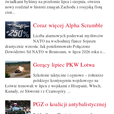
świadkami byliśmy na przełomie lipca i sierpnia, otwiera
nowy rozdział w historii zmagań Zachodu z rosyjską flotą
cien...
Coraz więcej Alpha Scramble
Liczba alarmowych poderwań myśliwców
NATO na wschodniej flance Sojuszu
drastycznie wzrosła. Jak poinformowało Połączone
Dowództwo Sił NATO w Brunssum, w lipcu 2026 roku o...
Gorący lipiec PKW Łotwa
Szkolenie taktyczne i ogniowe – żołnierze
polskiego kontyngentu wojskowego na
Łotwie trenowali w lipcu z wojskami z Hiszpanii, Włoch,
Kanady, ze Słowenii i z Czarnogóry. ...
PGZ o koalicji antybalistycznej