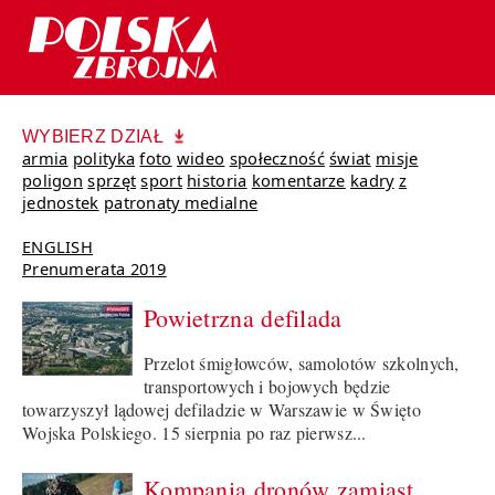
WYBIERZ DZIAŁ
armia
polityka
foto
wideo
społeczność
świat
misje
poligon
sprzęt
sport
historia
komentarze
kadry
z
jednostek
patronaty medialne
ENGLISH
Prenumerata 2019
Powietrzna defilada
Przelot śmigłowców, samolotów szkolnych,
transportowych i bojowych będzie
towarzyszył lądowej defiladzie w Warszawie w Święto
Wojska Polskiego. 15 sierpnia po raz pierwsz...
Kompania dronów zamiast