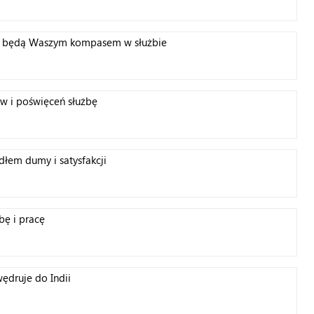
ch będą Waszym kompasem w służbie
ów i poświęceń służbę
dłem dumy i satysfakcji
bę i pracę
wędruje do Indii