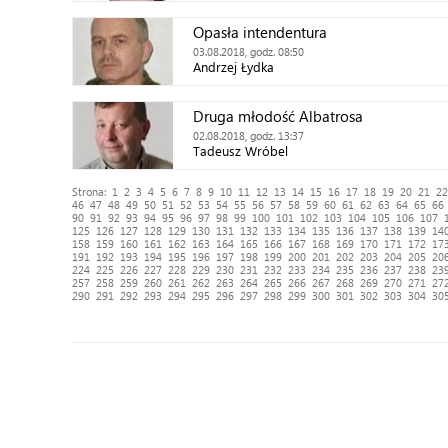
Opasła intendentura
03.08.2018, godz. 08:50
Andrzej Łydka
Druga młodość Albatrosa
02.08.2018, godz. 13:37
Tadeusz Wróbel
Strona:
1
2
3
4
5
6
7
8
9
10
11
12
13
14
15
16
17
18
19
20
21
22
46
47
48
49
50
51
52
53
54
55
56
57
58
59
60
61
62
63
64
65
66
90
91
92
93
94
95
96
97
98
99
100
101
102
103
104
105
106
107
125
126
127
128
129
130
131
132
133
134
135
136
137
138
139
14
158
159
160
161
162
163
164
165
166
167
168
169
170
171
172
17
191
192
193
194
195
196
197
198
199
200
201
202
203
204
205
20
224
225
226
227
228
229
230
231
232
233
234
235
236
237
238
23
257
258
259
260
261
262
263
264
265
266
267
268
269
270
271
27
290
291
292
293
294
295
296
297
298
299
300
301
302
303
304
30