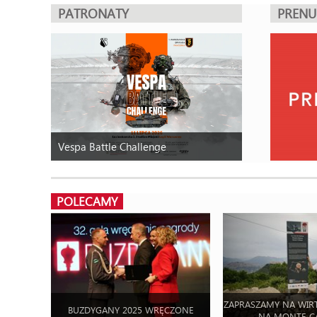
PATRONATY
PREN
Vespa Battle Challenge
POLECAMY
ZAPRASZAMY NA WIR
BUZDYGANY 2025 WRĘCZONE
NA MONTE C