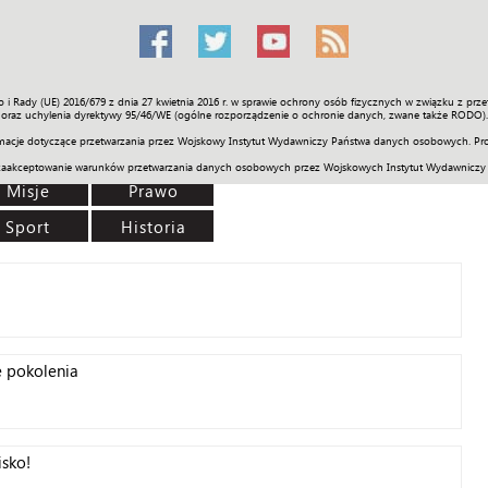
o i Rady (UE) 2016/679 z dnia 27 kwietnia 2016 r. w sprawie ochrony osób fizycznych w związku z 
Świat
Społeczność
Sport
Historia
Galerie
Wideo
ENGLI
oraz uchylenia dyrektywy 95/46/WE (ogólne rozporządzenie o ochronie danych, zwane także RODO).
acje dotyczące przetwarzania przez Wojskowy Instytut Wydawniczy Państwa danych osobowych. Pro
zaakceptowanie warunków przetwarzania danych osobowych przez Wojskowych Instytut Wydawniczy
Misje
Prawo
Sport
Historia
e pokolenia
sko!