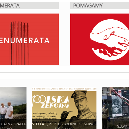
UMERATA
POMAGAMY
TUALNY SPACER
STO LAT „POLSKI ZBROJNEJ” - SERWIS
SZLAK
ASSINO
SPECJALNY