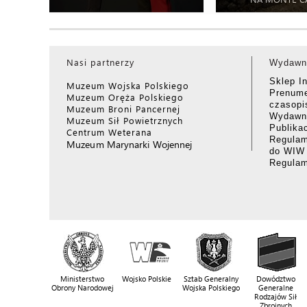
Nasi partnerzy
Wydawn
Sklep I
Muzeum Wojska Polskiego
Prenume
Muzeum Oręża Polskiego
czasop
Muzeum Broni Pancernej
Wydawni
Muzeum Sił Powietrznych
Publika
Centrum Weterana
Regulam
Muzeum Marynarki Wojennej
do WIW
Regula
Ministerstwo
Wojsko Polskie
Sztab Generalny
Dowództwo
Obrony Narodowej
Wojska Polskiego
Generalne
Rodzajów Sił
Zbrojnych