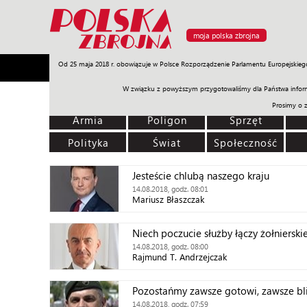
moja polska zbrojna
Od 25 maja 2018 r. obowiązuje w Polsce Rozporządzenie Parlamentu Europejskieg
Armia
Poligon
Sprzęt
Misje
Polityka
Prawo
W związku z powyższym przygotowaliśmy dla Państwa inform
Prosimy o 
Armia
Poligon
Sprzęt
Polityka
Świat
Społeczność
Jesteście chlubą naszego kraju
14.08.2018, godz. 08:01
Mariusz Błaszczak
Niech poczucie służby łączy żołnierski
14.08.2018, godz. 08:00
Rajmund T. Andrzejczak
Pozostańmy zawsze gotowi, zawsze bli
14.08.2018, godz. 07:59