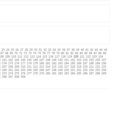
23
24
25
26
27
28
29
30
31
32
33
34
35
36
37
38
39
40
41
42
43
44
45
67
68
69
70
71
72
73
74
75
76
77
78
79
80
81
82
83
84
85
86
87
88
89
108
109
110
111
112
113
114
115
116
117
118
119
120
121
122
123
124
0
141
142
143
144
145
146
147
148
149
150
151
152
153
154
155
156
157
3
174
175
176
177
178
179
180
181
182
183
184
185
186
187
188
189
190
6
207
208
209
210
211
212
213
214
215
216
217
218
219
220
221
222
223
9
240
241
242
243
244
245
246
247
248
249
250
251
252
253
254
255
256
2
273
274
275
276
277
278
279
280
281
282
283
284
285
286
287
288
289
5
306
307
308
309