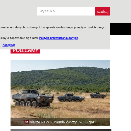
przetwarzaniem danych osobowych i w sprawie swobodnego przepływu takich danych
SH
SKLEP
Jednodniówki
Praca w WIW
simy o zapoznanie się z nimi:
Polityka przetwarzania danych
.
 –
Akceptuję
POLECAMY
Żołnierze PKW Rumunia ćwiczyli w Bułgarii