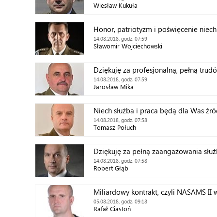
Wiesław Kukuła
Honor, patriotyzm i poświęcenie nie
14.08.2018, godz. 07:59
Sławomir Wojciechowski
Dziękuję za profesjonalną, pełną trud
14.08.2018, godz. 07:59
Jarosław Mika
Niech służba i praca będą dla Was źró
14.08.2018, godz. 07:58
Tomasz Połuch
Dziękuję za pełną zaangażowania służ
14.08.2018, godz. 07:58
Robert Głąb
Miliardowy kontrakt, czyli NASAMS II 
05.08.2018, godz. 09:18
Rafał Ciastoń