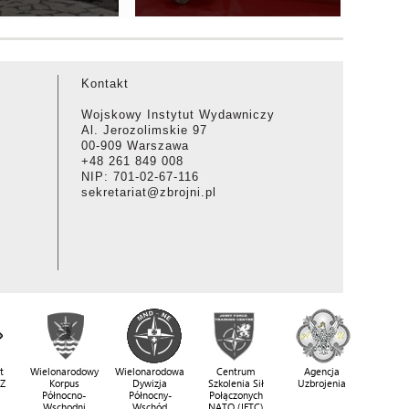
Kontakt
Wojskowy Instytut Wydawniczy
Al. Jerozolimskie 97
00-909 Warszawa
+48 261 849 008
NIP: 701-02-67-116
sekretariat@zbrojni.pl
t
Wielonarodowy
Wielonarodowa
Centrum
Agencja
SZ
Korpus
Dywizja
Szkolenia Sił
Uzbrojenia
Północno-
Północny-
Połączonych
Wschodni
Wschód
NATO (JFTC)