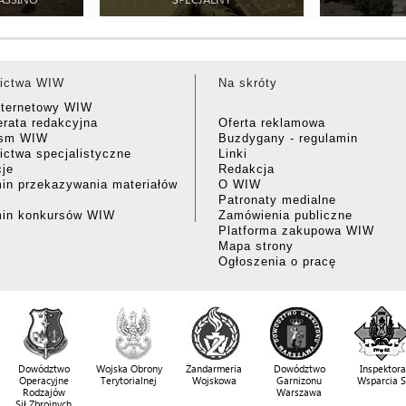
ictwa WIW
Na skróty
nternetowy WIW
rata redakcyjna
Oferta reklamowa
ism WIW
Buzdygany - regulamin
ctwa specjalistyczne
Linki
cje
Redakcja
in przekazywania materiałów
O WIW
Patronaty medialne
min konkursów WIW
Zamówienia publiczne
Platforma zakupowa WIW
Mapa strony
Ogłoszenia o pracę
Dowództwo
Wojska Obrony
Żandarmeria
Dowództwo
Inspektora
Operacyjne
Terytorialnej
Wojskowa
Garnizonu
Wsparcia 
Rodzajów
Warszawa
Sił Zbrojnych