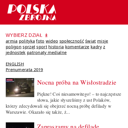
WYBIERZ DZIAŁ
armia
polityka
foto
wideo
społeczność
świat
misje
poligon
sprzęt
sport
historia
komentarze
kadry
z
jednostek
patronaty medialne
ENGLISH
Prenumerata 2019
Nocna próba na Wisłostradzie
Piękne! Coś niesamowitego! – to najczęstsze
słowa, jakie słyszeliśmy z ust Polaków,
którzy zdecydowali się obejrzeć nocną próbę defilady w
Warszawie. Okazało się także, ż...
Zapraszamy na defiladę