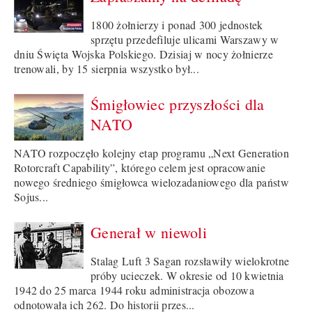
1800 żołnierzy i ponad 300 jednostek
sprzętu przedefiluje ulicami Warszawy w
dniu Święta Wojska Polskiego. Dzisiaj w nocy żołnierze
trenowali, by 15 sierpnia wszystko był...
Śmigłowiec przyszłości dla
NATO
NATO rozpoczęło kolejny etap programu „Next Generation
Rotorcraft Capability”, którego celem jest opracowanie
nowego średniego śmigłowca wielozadaniowego dla państw
Sojus...
Generał w niewoli
Stalag Luft 3 Sagan rozsławiły wielokrotne
próby ucieczek. W okresie od 10 kwietnia
1942 do 25 marca 1944 roku administracja obozowa
odnotowała ich 262. Do historii przes...