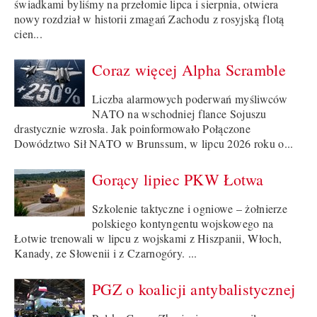
świadkami byliśmy na przełomie lipca i sierpnia, otwiera
nowy rozdział w historii zmagań Zachodu z rosyjską flotą
cien...
Coraz więcej Alpha Scramble
Liczba alarmowych poderwań myśliwców
NATO na wschodniej flance Sojuszu
drastycznie wzrosła. Jak poinformowało Połączone
Dowództwo Sił NATO w Brunssum, w lipcu 2026 roku o...
Gorący lipiec PKW Łotwa
Szkolenie taktyczne i ogniowe – żołnierze
polskiego kontyngentu wojskowego na
Łotwie trenowali w lipcu z wojskami z Hiszpanii, Włoch,
Kanady, ze Słowenii i z Czarnogóry. ...
PGZ o koalicji antybalistycznej