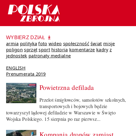
WYBIERZ DZIAŁ
armia
polityka
foto
wideo
społeczność
świat
misje
poligon
sprzęt
sport
historia
komentarze
kadry
z
jednostek
patronaty medialne
ENGLISH
Prenumerata 2019
Powietrzna defilada
Przelot śmigłowców, samolotów szkolnych,
transportowych i bojowych będzie
towarzyszył lądowej defiladzie w Warszawie w Święto
Wojska Polskiego. 15 sierpnia po raz pierwsz...
Kompania dronów zamiast