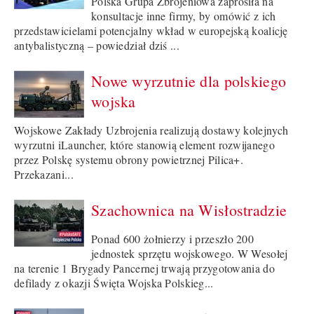
Polska Grupa Zbrojeniowa zaprosiła na
konsultacje inne firmy, by omówić z ich
przedstawicielami potencjalny wkład w europejską koalicję
antybalistyczną – powiedział dziś ...
Nowe wyrzutnie dla polskiego
wojska
Wojskowe Zakłady Uzbrojenia realizują dostawy kolejnych
wyrzutni iLauncher, które stanowią element rozwijanego
przez Polskę systemu obrony powietrznej Pilica+.
Przekazani...
Szachownica na Wisłostradzie
Ponad 600 żołnierzy i przeszło 200
jednostek sprzętu wojskowego. W Wesołej
na terenie 1 Brygady Pancernej trwają przygotowania do
defilady z okazji Święta Wojska Polskieg...