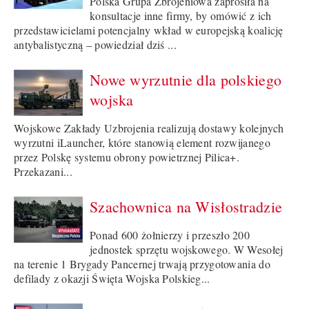
Polska Grupa Zbrojeniowa zaprosiła na
konsultacje inne firmy, by omówić z ich
przedstawicielami potencjalny wkład w europejską koalicję
antybalistyczną – powiedział dziś ...
Nowe wyrzutnie dla polskiego
wojska
Wojskowe Zakłady Uzbrojenia realizują dostawy kolejnych
wyrzutni iLauncher, które stanowią element rozwijanego
przez Polskę systemu obrony powietrznej Pilica+.
Przekazani...
Szachownica na Wisłostradzie
Ponad 600 żołnierzy i przeszło 200
jednostek sprzętu wojskowego. W Wesołej
na terenie 1 Brygady Pancernej trwają przygotowania do
defilady z okazji Święta Wojska Polskieg...