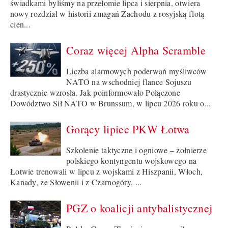
świadkami byliśmy na przełomie lipca i sierpnia, otwiera
nowy rozdział w historii zmagań Zachodu z rosyjską flotą
cien...
Coraz więcej Alpha Scramble
Liczba alarmowych poderwań myśliwców
NATO na wschodniej flance Sojuszu
drastycznie wzrosła. Jak poinformowało Połączone
Dowództwo Sił NATO w Brunssum, w lipcu 2026 roku o...
Gorący lipiec PKW Łotwa
Szkolenie taktyczne i ogniowe – żołnierze
polskiego kontyngentu wojskowego na
Łotwie trenowali w lipcu z wojskami z Hiszpanii, Włoch,
Kanady, ze Słowenii i z Czarnogóry. ...
PGZ o koalicji antybalistycznej