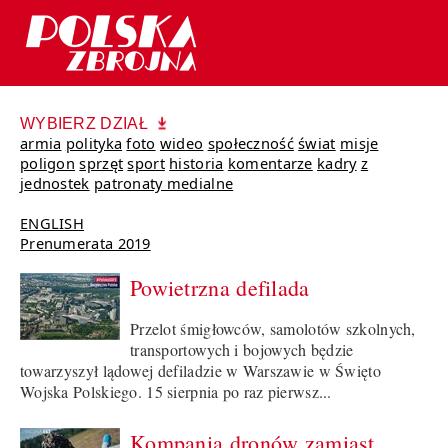
WYBIERZ DZIAŁ
armia
polityka
foto
wideo
społeczność
świat
misje
poligon
sprzęt
sport
historia
komentarze
kadry
z
jednostek
patronaty medialne
ENGLISH
Prenumerata 2019
Powietrzna defilada
Przelot śmigłowców, samolotów szkolnych,
transportowych i bojowych będzie
towarzyszył lądowej defiladzie w Warszawie w Święto
Wojska Polskiego. 15 sierpnia po raz pierwsz...
Kompania dronów zamiast