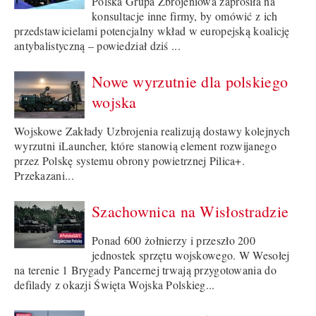
Polska Grupa Zbrojeniowa zaprosiła na
konsultacje inne firmy, by omówić z ich
przedstawicielami potencjalny wkład w europejską koalicję
antybalistyczną – powiedział dziś ...
Nowe wyrzutnie dla polskiego
wojska
Wojskowe Zakłady Uzbrojenia realizują dostawy kolejnych
wyrzutni iLauncher, które stanowią element rozwijanego
przez Polskę systemu obrony powietrznej Pilica+.
Przekazani...
Szachownica na Wisłostradzie
Ponad 600 żołnierzy i przeszło 200
jednostek sprzętu wojskowego. W Wesołej
na terenie 1 Brygady Pancernej trwają przygotowania do
defilady z okazji Święta Wojska Polskieg...