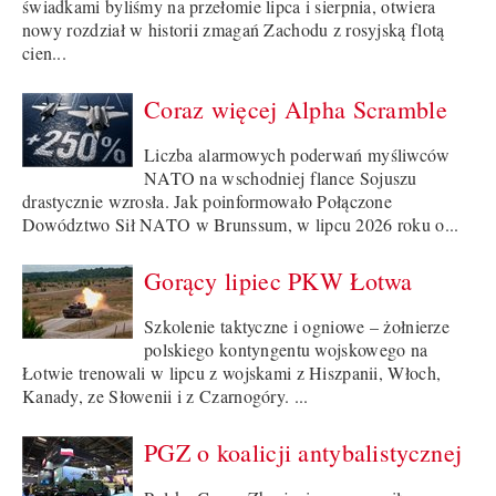
świadkami byliśmy na przełomie lipca i sierpnia, otwiera
nowy rozdział w historii zmagań Zachodu z rosyjską flotą
cien...
Coraz więcej Alpha Scramble
Liczba alarmowych poderwań myśliwców
NATO na wschodniej flance Sojuszu
drastycznie wzrosła. Jak poinformowało Połączone
Dowództwo Sił NATO w Brunssum, w lipcu 2026 roku o...
Gorący lipiec PKW Łotwa
Szkolenie taktyczne i ogniowe – żołnierze
polskiego kontyngentu wojskowego na
Łotwie trenowali w lipcu z wojskami z Hiszpanii, Włoch,
Kanady, ze Słowenii i z Czarnogóry. ...
PGZ o koalicji antybalistycznej