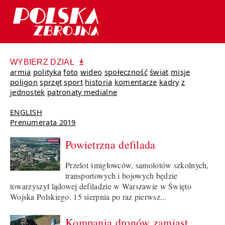
WYBIERZ DZIAŁ
armia
polityka
foto
wideo
społeczność
świat
misje
poligon
sprzęt
sport
historia
komentarze
kadry
z
jednostek
patronaty medialne
ENGLISH
Prenumerata 2019
Powietrzna defilada
Przelot śmigłowców, samolotów szkolnych,
transportowych i bojowych będzie
towarzyszył lądowej defiladzie w Warszawie w Święto
Wojska Polskiego. 15 sierpnia po raz pierwsz...
Kompania dronów zamiast