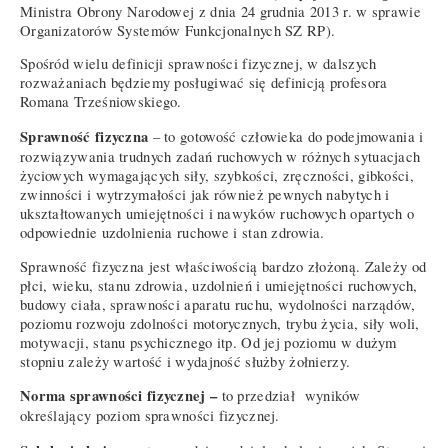
Ministra Obrony Narodowej z dnia 24 grudnia 2013 r. w sprawie
Organizatorów Systemów Funkcjonalnych SZ RP).
Spośród wielu definicji sprawności fizycznej, w dalszych
rozważaniach będziemy posługiwać się definicją profesora
Romana Trześniowskiego.
Sprawność fizyczna
– to gotowość człowieka do podejmowania i
rozwiązywania trudnych zadań ruchowych w różnych sytuacjach
życiowych wymagających siły, szybkości, zręczności, gibkości,
zwinności i wytrzymałości jak również pewnych nabytych i
ukształtowanych umiejętności i nawyków ruchowych opartych o
odpowiednie uzdolnienia ruchowe i stan zdrowia.
Sprawność fizyczna jest właściwością bardzo złożoną. Zależy od
płci, wieku, stanu zdrowia, uzdolnień i umiejętności ruchowych,
budowy ciała, sprawności aparatu ruchu, wydolności narządów,
poziomu rozwoju zdolności motorycznych, trybu życia, siły woli,
motywacji, stanu psychicznego itp. Od jej poziomu w dużym
stopniu zależy wartość i wydajność służby żołnierzy.
Norma sprawności fizycznej –
to przedział wyników
określający poziom sprawności fizycznej.