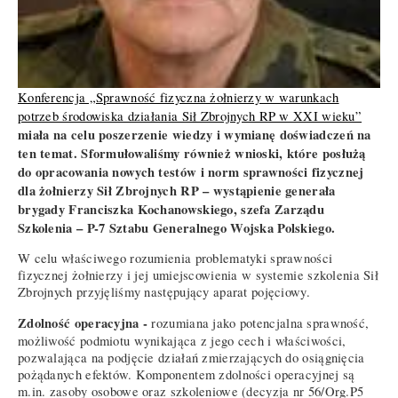
Konferencja „Sprawność fizyczna żołnierzy w warunkach
potrzeb środowiska działania Sił Zbrojnych RP w XXI wieku”
miała na celu poszerzenie wiedzy i wymianę doświadczeń na
ten temat. Sformułowaliśmy również wnioski, które posłużą
do opracowania nowych testów i norm sprawności fizycznej
dla żołnierzy Sił Zbrojnych RP – wystąpienie generała
brygady Franciszka Kochanowskiego, szefa Zarządu
Szkolenia – P-7 Sztabu Generalnego Wojska Polskiego.
W celu właściwego rozumienia problematyki sprawności
fizycznej żołnierzy i jej umiejscowienia w systemie szkolenia Sił
Zbrojnych przyjęliśmy następujący aparat pojęciowy.
Zdolność operacyjna -
rozumiana jako potencjalna sprawność,
możliwość podmiotu wynikająca z jego cech i właściwości,
pozwalająca na podjęcie działań zmierzających do osiągnięcia
pożądanych efektów. Komponentem zdolności operacyjnej są
m.in. zasoby osobowe oraz szkoleniowe (decyzja nr 56/Org.P5