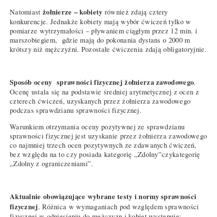
żołnierze – kobiety
Natomiast
również zdają cztery
konkurencje. Jednakże kobiety mają wybór ćwiczeń tylko w
pomiarze wytrzymałości – pływaniem ciągłym przez 12 min. i
marszobiegiem, gdzie mają do pokonania dystans o 2000 m
krótszy niż mężczyźni. Pozostałe ćwiczenia zdają obligatoryjnie.
Sposób oceny sprawności fizycznej żołnierza zawodowego
.
Ocenę ustala się na podstawie średniej arytmetycznej z ocen z
czterech ćwiczeń, uzyskanych przez żołnierza zawodowego
podczas sprawdzianu sprawności fizycznej.
Warunkiem otrzymania oceny pozytywnej ze sprawdzianu
sprawności fizycznej jest uzyskanie przez żołnierza zawodowego
co najmniej trzech ocen pozytywnych ze zdawanych ćwiczeń,
bez względu na to czy posiada kategorię „Zdolny”czykategorię
„Zdolny z ograniczeniami”.
Aktualnie obowiązujące wybrane testy i normy sprawności
fizycznej
. Różnica w wymaganiach pod względem sprawności
fizycznej w odniesieniu do mężczyzn i kobiet występuje: