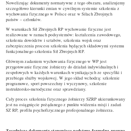
Nowelizując dokumenty normatywne z tego obszaru, analizujemy
szczegółowo kierunki zmian w cywilnym systemie szkolenia z
wychowania fizycznego w Polsce oraz w Siłach Zbrojnych
państw – członków.
W warunkach Sił Zbrojnych RP wychowanie fizyczne jest
realizowane w ramach podsystemów: kształcenia zawodowego,
szkolenia dowództw i sztabów, szkolenia wojsk oraz
zabezpieczenia procesu szkolenia będących składowymi systemu
funkcjonalnego szkolenia Sił Zbrojnych RP.
Głównym zadaniem wychowania fizycznego w WP jest
przygotowanie fizyczne żołnierzy do działań indywidualnych i
zespołowych w każdych warunkach wynikających ze specyfiki i
przebiegu służby wojskowej. W jego skład wchodzą: szkolenie
programowe, sport powszechny i wyczynowy, szkolenie
instruktorsko-metodyczne oraz sprawdziany.
Cały proces szkolenia fizycznego żołnierzy SZRP ukierunkowany
jest na osiągnięcie pożądanego z punktu widzenia misji i zadań
SZ RP, profilu psychofizycznego profesjonalnego żołnierza.
Zasadnicze dokumenty stanowiące podstawę formalną-prawną