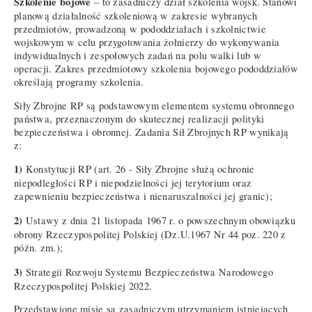
Szkolenie bojowe
–
to zasadniczy dział szkolenia wojsk. Stanowi
planową działalność szkoleniową w zakresie wybranych
przedmiotów, prowadzoną w pododdziałach i szkolnictwie
wojskowym w celu przygotowania żołnierzy do wykonywania
indywidualnych i zespołowych zadań na polu walki lub w
operacji. Zakres przedmiotowy szkolenia bojowego pododdziałów
określają programy szkolenia.
Siły Zbrojne RP są podstawowym elementem systemu obronnego
państwa, przeznaczonym do skutecznej realizacji polityki
bezpieczeństwa i obronnej. Zadania Sił Zbrojnych RP wynikają
z:
1)
Konstytucji RP (art. 26 - Siły Zbrojne służą ochronie
niepodległości RP i niepodzielności jej terytorium oraz
zapewnieniu bezpieczeństwa i nienaruszalności jej granic);
2)
Ustawy z dnia 21 listopada 1967 r. o powszechnym obowiązku
obrony Rzeczypospolitej Polskiej (Dz.U.1967 Nr 44 poz. 220 z
późn. zm.);
3)
Strategii Rozwoju Systemu Bezpieczeństwa Narodowego
Rzeczypospolitej Polskiej 2022.
Przedstawione misje są zasadniczym utrzymaniem istniejących