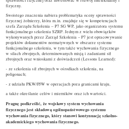
sprawności fizycznej oraz inwestować w rozwój intelektualny i
fizyczny.
Swoistego znaczenia nabiera problematyka oceny sprawności
fizycznej żołnierzy, która m.in. znajduje się w kompetencjach
szefa Zarządu Szkolenia – P7 SG WP, jako organizatora systemu
funkcjonalnego szkolenia SZRP. Jednym z wielu obowiązków
wykonywanych przez Zarząd Szkolenia – P7 jest opracowywanie
projektów dokumentów normatywnych w obszarze systemu
funkcjonalnego szkolenia, w tym także wychowania fizycznego
w silach zbrojnych, determinowanych misją i zadaniami sił
zbrojnych oraz wnioskami z doświadczeń (Lessons Learned):
- ze szkolenia sił zbrojnych w ośrodkach szkolenia, na
poligonach;
- z udziału PKW/PJW w operacjach poza granicami kraju,
a także określanie celów i mierników oraz ich wartości.
Pragnę podkreślić, że wojskowy system wychowania
fizycznego jest składową ogólnopaństwowego systemu
wychowania fizycznego, który stanowi kontynuację szkolno-
akademickiego wychowania fizycznego.