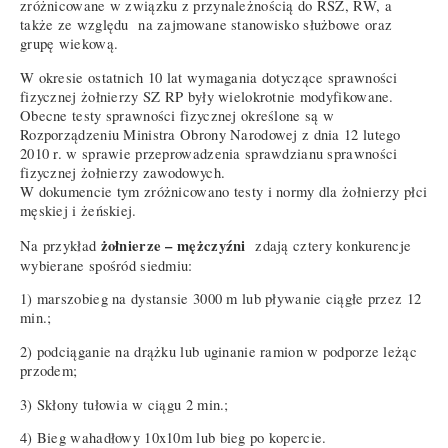
zróżnicowane w związku z przynależnością do RSZ, RW, a
także ze względu na zajmowane stanowisko służbowe oraz
grupę wiekową.
W okresie ostatnich 10 lat wymagania dotyczące sprawności
fizycznej żołnierzy SZ RP były wielokrotnie modyfikowane.
Obecne testy sprawności fizycznej określone są w
Rozporządzeniu Ministra Obrony Narodowej z dnia 12 lutego
2010 r. w sprawie przeprowadzenia sprawdzianu sprawności
fizycznej żołnierzy zawodowych.
W dokumencie tym zróżnicowano testy i normy dla żołnierzy płci
męskiej i żeńskiej.
żołnierze – mężczyźni
Na przykład
zdają cztery konkurencje
wybierane spośród siedmiu:
1) marszobieg na dystansie 3000 m lub pływanie ciągłe przez 12
min.;
2) podciąganie na drążku lub uginanie ramion w podporze leżąc
przodem;
3) Skłony tułowia w ciągu 2 min.;
4) Bieg wahadłowy 10x10m lub bieg po kopercie.