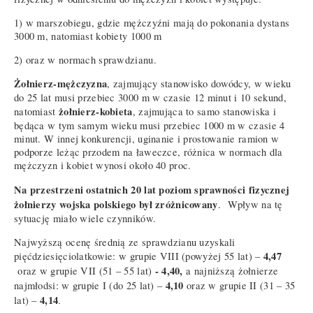
1) w marszobiegu, gdzie mężczyźni mają do pokonania dystans
3000 m, natomiast kobiety 1000 m
2) oraz w normach sprawdzianu.
Żołnierz-mężczyzna
, zajmujący stanowisko dowódcy, w wieku
do 25 lat musi przebiec 3000 m w czasie 12 minut i 10 sekund,
żołnierz-kobieta
natomiast
, zajmująca to samo stanowiska i
będąca w tym samym wieku musi przebiec 1000 m w czasie 4
minut. W innej konkurencji, uginanie i prostowanie ramion w
podporze leżąc przodem na ławeczce, różnica w normach dla
mężczyzn i kobiet wynosi około 40 proc.
Na przestrzeni ostatnich 20 lat poziom sprawności fizycznej
żołnierzy wojska polskiego był zróżnicowany
. Wpływ na tę
sytuację miało wiele czynników.
Najwyższą ocenę średnią ze sprawdzianu uzyskali
4,47
pięćdziesięciolatkowie: w grupie VIII (powyżej 55 lat) –
- 4,40,
oraz w grupie VII (51 – 55 lat)
a najniższą żołnierze
4,10
najmłodsi: w grupie I (do 25 lat) –
oraz w grupie II (31 – 35
4,14
lat) –
.