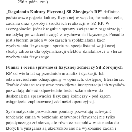
256 z późn. zm.).
Regulamin Kultury Fizycznej Sił Zbrojnych RP”
„
definiuje
podstawowe pojęcia kultury fizycznej w wojsku, formułuje cele,
zadania oraz sposoby i środki ich realizacji w SZ RP. W
szczególności jednak reguluje sprawy związane z organizacją i
metodyką prowadzenia zajęć z wychowania fizycznego. Ponadto
jest zbiorem ustaleń w obszarach współdziałania kadr
wychowania fizycznego i sportu ze specjalistami wojskowej
służby zdrowia dla optymalizacji efektów działalności w sferze
wychowania fizycznego.
Pomiar i ocena sprawności fizycznej żołnierzy Sił Zbrojnych
RP
od wielu lat są przedmiotem analiz i dyskusji. Ich
odzwierciedlenie odnajdujemy w opiniach, dostępnej literaturze.
Trafnie dobrane testy oraz prawidłowa interpretacja ich wyników
pozwalają dobrać odpowiednie treści szkoleniowe do
doskonalenia sprawności fizycznej żołnierzy - pod kątem
osiągnięcia zaplanowanej zdolności operacyjnej.
Systematycznie prowadzone pomiary pozwalają uchwycić
tendencje zmian w poziomie sprawności fizycznej nie tylko
pojedynczego żołnierza, ale również zespołów w stosunku do
których wymagania są ukierunkowane na wykonanie zadań i