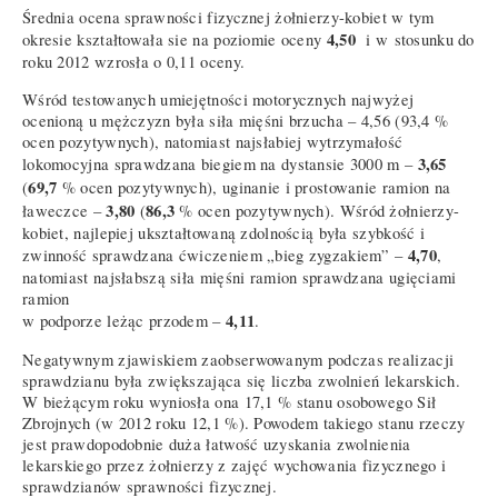
Średnia ocena sprawności fizycznej żołnierzy-kobiet w tym
4,50
okresie kształtowała sie na poziomie oceny
i w stosunku do
roku 2012 wzrosła o 0,11 oceny.
Wśród testowanych umiejętności motorycznych najwyżej
ocenioną u mężczyzn była siła mięśni brzucha – 4,56 (93,4 %
ocen pozytywnych), natomiast najsłabiej wytrzymałość
3,65
lokomocyjna sprawdzana biegiem na dystansie 3000 m –
69,7
(
% ocen pozytywnych), uginanie i prostowanie ramion na
3,80
86,3
ławeczce –
(
% ocen pozytywnych). Wśród żołnierzy-
kobiet, najlepiej ukształtowaną zdolnością była szybkość i
4,70
zwinność sprawdzana ćwiczeniem „bieg zygzakiem” –
,
natomiast najsłabszą siła mięśni ramion sprawdzana ugięciami
ramion
4,11
w podporze leżąc przodem –
.
Negatywnym zjawiskiem zaobserwowanym podczas realizacji
sprawdzianu była zwiększająca się liczba zwolnień lekarskich.
W bieżącym roku wyniosła ona 17,1 % stanu osobowego Sił
Zbrojnych (w 2012 roku 12,1 %). Powodem takiego stanu rzeczy
jest prawdopodobnie duża łatwość uzyskania zwolnienia
lekarskiego przez żołnierzy z zajęć wychowania fizycznego i
sprawdzianów sprawności fizycznej.