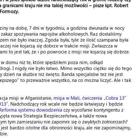
a granicami kraju nie ma takiej możliwości – pisze kpt. Robert
 Formozy.
dziny na dobę, 7 dni w tygodniu, a godzina dwunasta w nocy
e zakaz spożywania napojów alkoholowych. Raz dostaliśmy
azem nie było inaczej. Zgoda była, tyle że ilość szampana była
raczej nie kojarzą się dobrze w trakcie misji. Zwłaszcza w
mi to jest tak, że i po powrocie z misji nie kojarzą się dobrze.
em w domu niż te, które spędziłem poza nim, odkąd
drogi. I nigdy nie było łatwo. Mimo wszystko ciężko się do tego
ny dzień na służbie niż święto. Banda specjalsów też nie jest
epszego” to przeważnie wszystko, na co można liczyć. Ale i tak
acja misji w Afganistanie,
misja w Mali
,
ćwiczenia „Cobra 13”
013”
. Nadchodzący rok wcale nie będzie łatwiejszy i będzie
Reforma systemu dowodzenia
czy wycofanie kontyngentu z
yjęta nowa Strategia Bezpieczeństwa, a także nowa
łym tym zamieszaniu nie zapomni się o zwykłych żołnierzach?
st bardzo istotne dla obronności kraju, ale nie zapominajmy,
zie.