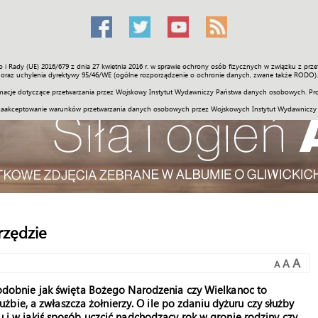
o i Rady (UE) 2016/679 z dnia 27 kwietnia 2016 r. w sprawie ochrony osób fizycznych w związku z 
Świat
Społeczność
Sport
Historia
Galerie
Wideo
ENGLI
oraz uchylenia dyrektywy 95/46/WE (ogólne rozporządzenie o ochronie danych, zwane także RODO).
acje dotyczące przetwarzania przez Wojskowy Instytut Wydawniczy Państwa danych osobowych. Pro
zaakceptowanie warunków przetwarzania danych osobowych przez Wojskowych Instytut Wydawniczy
arzędzie
A
A
A
odobnie jak święta Bożego Narodzenia czy Wielkanoc to
łużbie, a zwłaszcza żołnierzy. O ile po zdaniu dyżuru czy służby
i w jakiś sposób uczcić nadchodzący rok w gronie rodziny czy