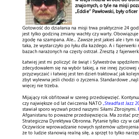
znajomych, o tyle na misji poz
„Eddie” Pawłowski, były oficer
Gotowość do działania na misji trwa praktycznie 24 go
jest tylko godziną zmiany wachty czy warty. Obowiązuj
zgodę na szampana. Ale... Zawsze jest jakieś ale i tym r
taka, że wystarczyło po łyku dla każdego. A i fajerwerki 
bazach narażonych na częsty ostrzał. Zresztą z fajerwerka
Łatwiej jest mi policzyć ile świąt i Sylwestrów spędził
zdecydowałem się na wybór takiej, a nie innej życiowej 
przyzwyczaić i łatwiej jest ten dzień traktować jak kolej
zbyt wylewna jeśli chodzi o życzenia. Standardowe „najl
więcej nie trzeba.
Mijający rok obfitował w szereg przedsięwzięć. Kontynu
czy największe od lat ćwiczenia NATO
„Steadfast Jazz 2
stawiał sporo wyzwań przed naszymi Siłami Zbrojnymi.
Afganistanu to poważne przedsięwzięcia. Ma zostać prz
Strategiczna Dyrektywa Obronna. Pytanie tylko czy w ca
Oczywiście wprowadzanie nowych systemów uzbrojenia je
że to ludzie stanowią realną siłę, a sprzęt to tylko narzęd