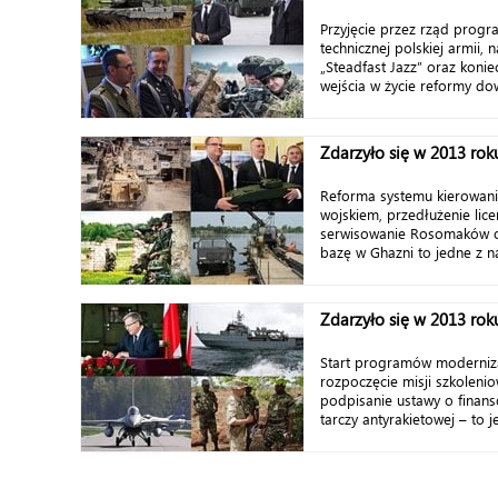
Przyjęcie przez rząd progr
technicznej polskiej armii,
„Steadfast Jazz” oraz koni
wejścia w życie reformy dow
Zdarzyło się w 2013 roku
Reforma systemu kierowani
wojskiem, przedłużenie lice
serwisowanie Rosomaków or
bazę w Ghazni to jedne z na
Zdarzyło się w 2013 roku
Start programów moderniza
rozpoczęcie misji szkoleni
podpisanie ustawy o finan
tarczy antyrakietowej – to je