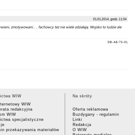
01.01.2014, godz. 11:34
ni, zmotywowani , .. fachowcy też nie wiele zdziałają. Wojsko to ludzie ale
DB-A6-73-01
ictwa WIW
Na skróty
nternetowy WIW
rata redakcyjna
Oferta reklamowa
ism WIW
Buzdygany - regulamin
ctwa specjalistyczne
Linki
cje
Redakcja
in przekazywania materiałów
O WIW
Patronaty medialne