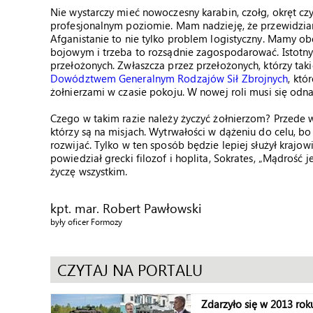
Nie wystarczy mieć nowoczesny karabin, czołg, okręt cz
profesjonalnym poziomie. Mam nadzieję, że przewidzian
Afganistanie to nie tylko problem logistyczny. Mamy ob
bojowym i trzeba to rozsądnie zagospodarować. Istotn
przełożonych. Zwłaszcza przez przełożonych, którzy ta
Dowództwem Generalnym Rodzajów Sił Zbrojnych
, któ
żołnierzami w czasie pokoju. W nowej roli musi się od
Czego w takim razie należy życzyć żołnierzom? Przede w
którzy są na misjach. Wytrwałości w dążeniu do celu, bo 
rozwijać. Tylko w ten sposób będzie lepiej służył krajo
powiedział grecki filozof i hoplita, Sokrates, „Mądrość j
życzę wszystkim.
kpt. mar. Robert Pawłowski
były oficer Formozy
CZYTAJ NA PORTALU
Zdarzyło się w 2013 roku 