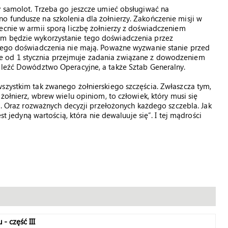
y samolot. Trzeba go jeszcze umieć obsługiwać na
o fundusze na szkolenia dla żołnierzy. Zakończenie misji w
ecnie w armii sporą liczbę żołnierzy z doświadczeniem
ym będzie wykorzystanie tego doświadczenia przez
kiego doświadczenia nie mają. Poważne wyzwanie stanie przed
re od 1 stycznia przejmuje zadania związane z dowodzeniem
naleźć Dowództwo Operacyjne, a także Sztab Generalny.
szystkim tak zwanego żołnierskiego szczęścia. Zwłaszcza tym,
żołnierz, wbrew wielu opiniom, to człowiek, który musi się
wi. Oraz rozważnych decyzji przełożonych każdego szczebla. Jak
est jedyną wartością, która nie dewaluuje się”. I tej mądrości
- część III