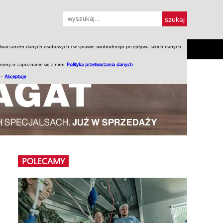
przetwarzaniem danych osobowych i w sprawie swobodnego przepływu takich danych
SH
SKLEP
Jednodniówki
Praca w WIW
simy o zapoznanie się z nimi:
Polityka przetwarzania danych
.
 –
Akceptuję
POLECAMY