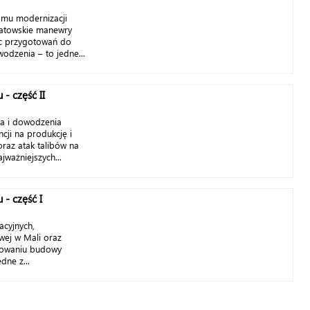
amu modernizacji
 natowskie manewry
ec przygotowań do
odzenia – to jedne...
 - część II
a i dowodzenia
ncji na produkcję i
az atak talibów na
jważniejszych...
 - część I
cyjnych,
owej w Mali oraz
sowaniu budowy
dne z...