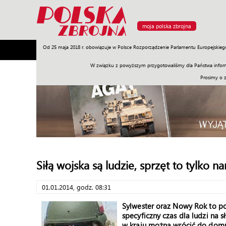
moja polska zbrojna
Od 25 maja 2018 r. obowiązuje w Polsce Rozporządzenie Parlamentu Europejskieg
Armia
Poligon
Sprzęt
Misje
Polityka
Prawo
W związku z powyższym przygotowaliśmy dla Państwa inform
Prosimy o 
Siłą wojska są ludzie, sprzęt to tylko n
01.01.2014, godz. 08:31
Sylwester oraz Nowy Rok to p
specyficzny czas dla ludzi na s
w kraju można wrócić do domu 