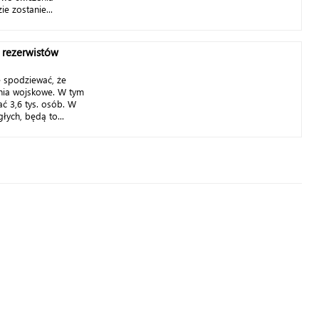
e zostanie...
 rezerwistów
ę spodziewać, że
enia wojskowe. W tym
ć 3,6 tys. osób. W
łych, będą to...