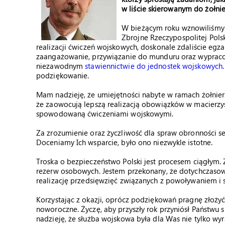
w liście skierowanym do żołnie
W bieżącym roku wznowiliśmy
Zbrojne Rzeczypospolitej Pols
realizacji ćwiczeń wojskowych, doskonale zdaliście eg
zaangażowanie, przywiązanie do munduru oraz wypracow
niezawodnym
stawiennictwie do jednostek wojskowych
podziękowanie.
Mam nadzieję, że umiejętności nabyte w ramach żołnie
że zaowocują lepszą realizacją obowiązków w macierz
spowodowaną ćwiczeniami wojskowymi.
Za zrozumienie oraz życzliwość dla spraw obronności 
Doceniamy Ich wsparcie, było ono niezwykle istotne.
Troska o bezpieczeństwo Polski jest procesem ciągłym
rezerw osobowych. Jestem przekonany, że dotychczasow
realizację przedsięwzięć związanych z powoływaniem i 
Korzystając z okazji, oprócz podziękowań pragnę złoży
noworoczne. Życzę, aby przyszły rok przyniósł Państw
nadzieję, że służba wojskowa była dla Was nie tylko wy