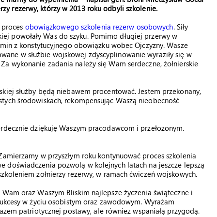
rzy rezerwy, którzy w 2013 roku odbyli szkolenie.
 proces
obowiązkowego szkolenia rezerw osobowych
. Siły
kiej powołały Was do szyku. Pomimo długiej przerwy w
zamin z konstytucyjnego obowiązku wobec Ojczyzny. Wasze
ane w służbie wojskowej zdyscyplinowanie wyraziły się w
. Za wykonanie zadania należy się Wam serdeczne, żołnierskie
rskiej służby będą niebawem procentować. Jestem przekonany,
ystych środowiskach, rekompensując Waszą nieobecność
serdecznie dziękuję Waszym pracodawcom i przełożonym.
. Zamierzamy w przyszłym roku kontynuować proces szkolenia
e doświadczenia pozwolą w kolejnych latach na jeszcze lepszą
szkoleniem żołnierzy rezerwy, w ramach ćwiczeń wojskowych.
ć Wam oraz Waszym Bliskim najlepsze życzenia świąteczne i
u sukcesy w życiu osobistym oraz zawodowym. Wyrażam
razem patriotycznej postawy, ale również wspaniałą przygodą.