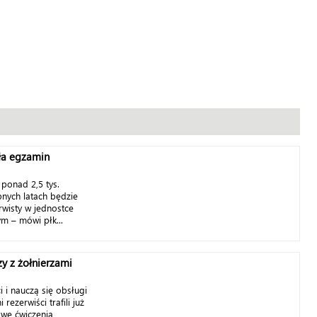
ała egzamin
 ponad 2,5 tys.
pnych latach będzie
rwisty w jednostce
m – mówi płk...
zy z żołnierzami
i nauczą się obsługi
rezerwiści trafili już
we ćwiczenia