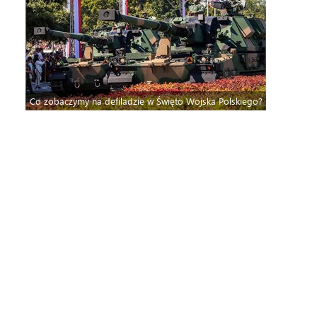
Co zobaczymy na defiladzie w Święto Wojska Polskiego?