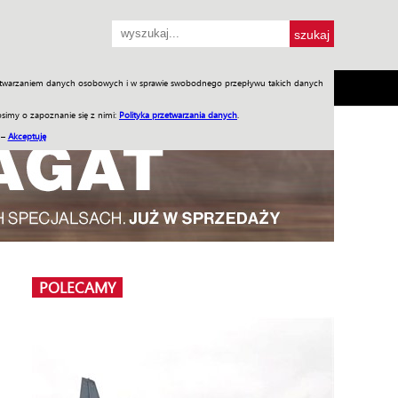
przetwarzaniem danych osobowych i w sprawie swobodnego przepływu takich danych
SH
SKLEP
Jednodniówki
Praca w WIW
simy o zapoznanie się z nimi:
Polityka przetwarzania danych
.
 –
Akceptuję
POLECAMY