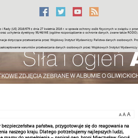
o i Rady (UE) 2016/679 z dnia 27 kwietnia 2016 r. w sprawie ochrony osób fizycznych w związku z 
Świat
Społeczność
Sport
Historia
Galerie
Wideo
ENGLI
oraz uchylenia dyrektywy 95/46/WE (ogólne rozporządzenie o ochronie danych, zwane także RODO).
acje dotyczące przetwarzania przez Wojskowy Instytut Wydawniczy Państwa danych osobowych. Pro
zaakceptowanie warunków przetwarzania danych osobowych przez Wojskowych Instytut Wydawniczy
A
A
A
ży bezpieczeństwa państwa, przygotowuje się do reagowania na
żenia naszego kraju. Dlatego potrzebujemy najlepszych ludzi,
kie mamy do wypełnienia – napisał gen. broni Mieczysław Gocuł