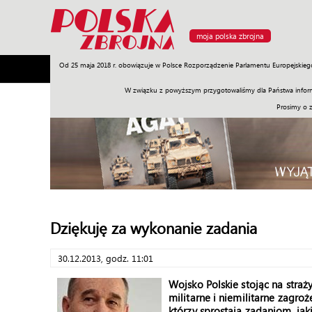
moja polska zbrojna
Od 25 maja 2018 r. obowiązuje w Polsce Rozporządzenie Parlamentu Europejskieg
Armia
Poligon
Sprzęt
Misje
Polityka
Prawo
W związku z powyższym przygotowaliśmy dla Państwa inform
Prosimy o 
Dziękuję za wykonanie zadania
30.12.2013, godz. 11:01
Wojsko Polskie stojąc na stra
militarne i niemilitarne zagro
którzy sprostają zadaniom, ja