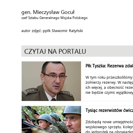
gen. Mieczysław Gocuł
szef Sztabu Generalnego Wojska Polskiego
autor zdjęć: ppłk Sławomir Ratyński
CZYTAJ NA PORTALU
Płk Tyszka: Rezerwa zd
W tym roku przeszkoliliśmy
żołnierzy rezerwy. W nastę
ich więcej, a obecność reze
nie będzie czymś wyjątkowy
Tysiąc rezerwistów ćwic
Zdobędą nowe umiejętności 
wojskowego sprzętu. Kolejni 
do jednostek na obowiązko