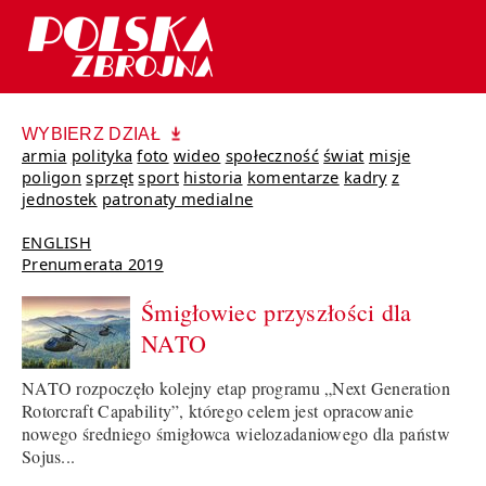
WYBIERZ DZIAŁ
armia
polityka
foto
wideo
społeczność
świat
misje
poligon
sprzęt
sport
historia
komentarze
kadry
z
jednostek
patronaty medialne
ENGLISH
Prenumerata 2019
Śmigłowiec przyszłości dla
NATO
NATO rozpoczęło kolejny etap programu „Next Generation
Rotorcraft Capability”, którego celem jest opracowanie
nowego średniego śmigłowca wielozadaniowego dla państw
Sojus...