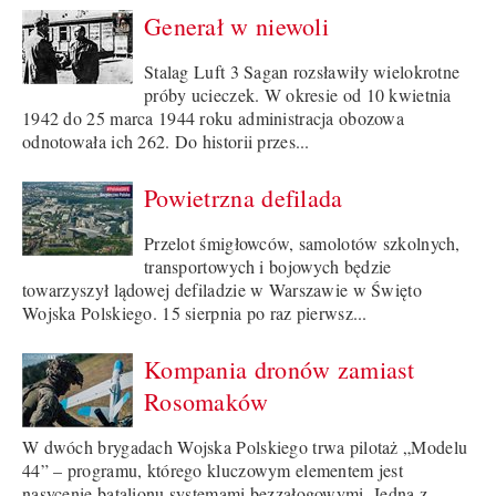
Generał w niewoli
Stalag Luft 3 Sagan rozsławiły wielokrotne
próby ucieczek. W okresie od 10 kwietnia
1942 do 25 marca 1944 roku administracja obozowa
odnotowała ich 262. Do historii przes...
Powietrzna defilada
Przelot śmigłowców, samolotów szkolnych,
transportowych i bojowych będzie
towarzyszył lądowej defiladzie w Warszawie w Święto
Wojska Polskiego. 15 sierpnia po raz pierwsz...
Kompania dronów zamiast
Rosomaków
W dwóch brygadach Wojska Polskiego trwa pilotaż „Modelu
44” – programu, którego kluczowym elementem jest
nasycenie batalionu systemami bezzałogowymi. Jedną z