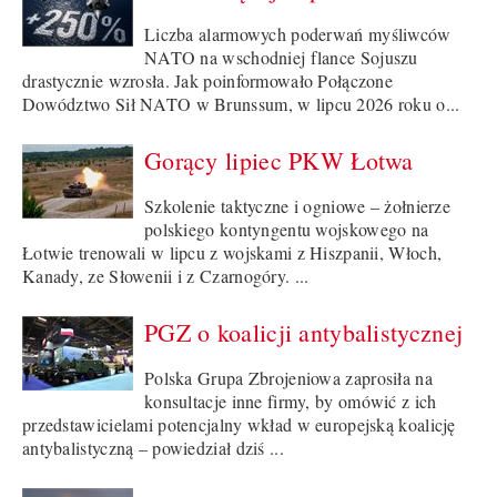
Liczba alarmowych poderwań myśliwców
NATO na wschodniej flance Sojuszu
drastycznie wzrosła. Jak poinformowało Połączone
Dowództwo Sił NATO w Brunssum, w lipcu 2026 roku o...
Gorący lipiec PKW Łotwa
Szkolenie taktyczne i ogniowe – żołnierze
polskiego kontyngentu wojskowego na
Łotwie trenowali w lipcu z wojskami z Hiszpanii, Włoch,
Kanady, ze Słowenii i z Czarnogóry. ...
PGZ o koalicji antybalistycznej
Polska Grupa Zbrojeniowa zaprosiła na
konsultacje inne firmy, by omówić z ich
przedstawicielami potencjalny wkład w europejską koalicję
antybalistyczną – powiedział dziś ...