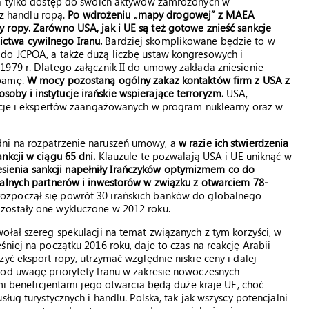
ka tylko dostęp do swoich aktywów zamrożonych w
 handlu ropą.
Po wdrożeniu „mapy drogowej” z MAEA
 ropy. Zarówno USA, jak i UE są też gotowe znieść sankcje
ctwa cywilnego Iranu.
Bardziej skomplikowane będzie to w
do JCPOA, a także dużą liczbę ustaw kongresowych i
979 r. Dlatego załącznik II do umowy zakłada zniesienie
Obamę.
W mocy pozostaną ogólny zakaz kontaktów firm z USA z
by i instytucje irańskie wspierające terroryzm.
USA,
tucje i ekspertów zaangażowanych w program nuklearny oraz w
ni na rozpatrzenie naruszeń umowy, a
w razie ich stwierdzenia
nkcji w ciągu 65 dni.
Klauzule te pozwalają USA i UE uniknąć w
esienia sankcji napełniły Irańczyków optymizmem co do
jalnych partnerów i inwestorów w związku z otwarciem 78-
zpoczął się powrót 30 irańskich banków do globalnego
zostały one wykluczone w 2012 roku.
ołał szereg spekulacji na temat związanych z tym korzyści, w
niej na początku 2016 roku, daje to czas na reakcję Arabii
yć eksport ropy, utrzymać względnie niskie ceny i dalej
pod uwagę priorytety Iranu w zakresie nowoczesnych
ymi beneficjentami jego otwarcia będą duże kraje UE, choć
ług turystycznych i handlu. Polska, tak jak wszyscy potencjalni