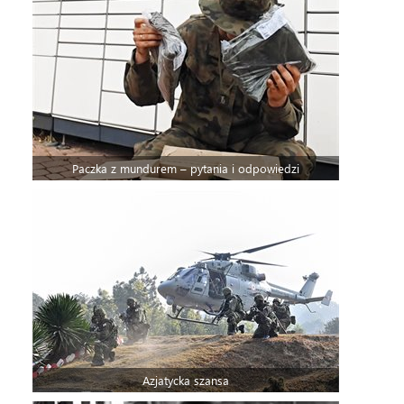
Paczka z mundurem – pytania i odpowiedzi
Azjatycka szansa