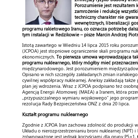
Porozumienie jest rezultatem
zamrożenie i redukcję wszyst
techniczny charakter nie gwar
wewnętrznych, liberalizacji go
programu rakietowego Iranu, co oznacza potrzebę dalsz
tym instalacji w Redzikowie – pisze Marcin Andrzej Pio
Istotą zawartego w Wiedniu 14 lipca 2015 roku porozu
(JCPOA) jest stopniowe ograniczenie skali programu nuk
ekonomicznych.
To pierwsza umowa wprowadzająca tak
programu nuklearnego, który mógłby mieć przeznaczen
międzynarodowego. Jest porozumieniem międzyrządowym,
Opisano w nich szczegóły zakładanych zmian irańskieg
cywilnej współpracy nuklearnej. Aneksy zakładają także
plan jej wdrożenia. Wraz z JCPOA podpisano też oso
Agencją Energii Atomowej (MAEA) a Iranem, która prze
„przypuszczalnego wymiaru wojskowego” jego program
rezolucja Rady Bezpieczeństwa ONZ z dnia 20 lipca.
Kształt programu nuklearnego
Zgodnie z JCPOA Iran zachowa zdolność do produkcji 
Układu o nierozprzestrzenianiu broni nuklearnej (NPT) 
zrównoważone jest jednak korzyściami dla grupy P5+1.