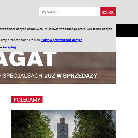
przetwarzaniem danych osobowych i w sprawie swobodnego przepływu takich danych
SH
SKLEP
Jednodniówki
Praca w WIW
simy o zapoznanie się z nimi:
Polityka przetwarzania danych
.
 –
Akceptuję
POLECAMY