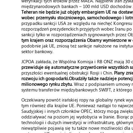
weryfikacji tych kroków przez MAEA. Najpierw Iran zys
międzynarodowych bankach – 100 mld USD dochodów z
Teheran nie będzie już objęty embargiem UE na dostawy
wobec przemysłu stoczniowego, samochodowego i lotni
przypadku sankcji USA ze względu na niechęć Kongresu 
rozporządzeń prezydenckich przyjętych wobec Iranu po 1
sankcji tylko w rozporządzeniach sygnowanych przez 
tym krajem oraz rozporządzenia Obamy wymierzone w oso
podobnie jak UE, zniosą też sankcje nałożone na insty
sektor bankowy.
JCPOA zakłada, że Wspólna Komisja i RB ONZ mają 30 d
przewiduje się automatyczne przywrócenie wszystkich sa
przyszłości ewentualnej obstrukcji Rosji i Chin.
Plany zni
rozwoju ich gospodarki.
Obudziły także nadzieje potenc
milionowego rynku zbytu.
Wraz z podpisaniem umowy ro
systemu transferów międzybankowych SWIFT, z którego 
Oczekiwany powrót irańskiej ropy na globalny rynek wyw
tym również dla krajów UE. Ponieważ nastąpi to najwcześ
Saudyjskiej i innych członków OPEC, którzy mogą zwiększ
oddziaływać na poziom jej wydobycia w Iranie. Biorąc 
technologii i dużych inwestycji w infrastrukturę, główn
niewątpliwie pojawią się tu także nowe możliwości dla us