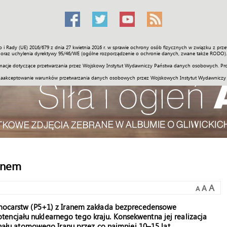
o i Rady (UE) 2016/679 z dnia 27 kwietnia 2016 r. w sprawie ochrony osób fizycznych w związku z 
Świat
Społeczność
Sport
Historia
Galerie
Wideo
ENGLI
oraz uchylenia dyrektywy 95/46/WE (ogólne rozporządzenie o ochronie danych, zwane także RODO).
acje dotyczące przetwarzania przez Wojskowy Instytut Wydawniczy Państwa danych osobowych. Pro
zaakceptowanie warunków przetwarzania danych osobowych przez Wojskowych Instytut Wydawniczy
anem
A
A
A
carstw (P5+1) z Iranem zakłada bezprecedensowe
potencjału nuklearnego tego kraju. Konsekwentna jej realizacja
ału atomowego Iranu przez co najmniej 10–15 lat.