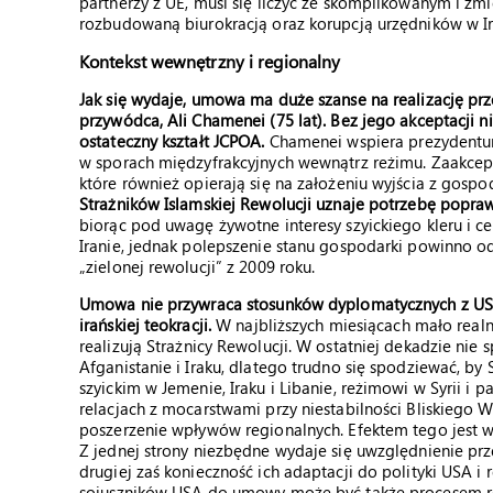
partnerzy z UE, musi się liczyć ze skomplikowanym i 
rozbudowaną biurokracją oraz korupcją urzędników w Ir
Kontekst wewnętrzny i regionalny
Jak się wydaje, umowa ma duże szanse na realizację pr
przywódca, Ali Chamenei (75 lat). Bez jego akceptacji 
ostateczny kształt JCPOA.
Chamenei wspiera prezydentur
w sporach międzyfrakcyjnych wewnątrz reżimu. Zaakcept
które również opierają się na założeniu wyjścia z gospod
Strażników Islamskiej Rewolucji uznaje potrzebę poprawy
biorąc pod uwagę żywotne interesy szyickiego kleru i c
Iranie, jednak polepszenie stanu gospodarki powinno o
„zielonej rewolucji” z 2009 roku.
Umowa nie przywraca stosunków dyplomatycznych z USA
irańskiej teokracji.
W najbliższych miesiącach mało realna 
realizują Strażnicy Rewolucji. W ostatniej dekadzie nie 
Afganistanie i Iraku, dlatego trudno się spodziewać, by 
szyickim w Jemenie, Iraku i Libanie, reżimowi w Syrii 
relacjach z mocarstwami przy niestabilności Bliskiego
poszerzenie wpływów regionalnych. Efektem tego jest w
Z jednej strony niezbędne wydaje się uwzględnienie pr
drugiej zaś konieczność ich adaptacji do polityki USA 
sojuszników USA do umowy może być także procesem rozci