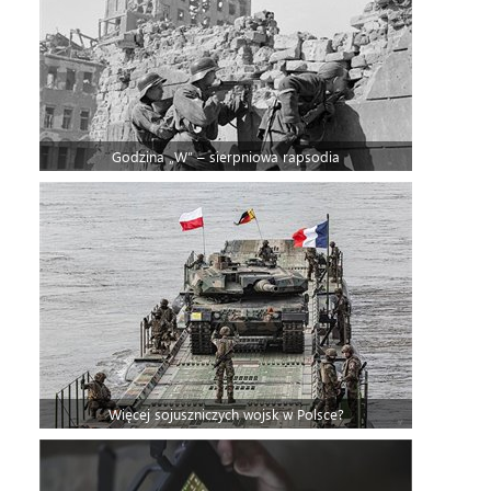
Godzina „W” – sierpniowa rapsodia
Więcej sojuszniczych wojsk w Polsce?