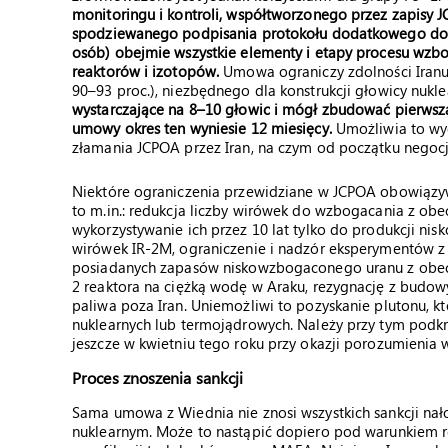
monitoringu i kontroli, współtworzonego przez zapisy
spodziewanego podpisania protokołu dodatkowego do 
osób) obejmie wszystkie elementy i etapy procesu wzbo
reaktorów i izotopów.
Umowa ograniczy zdolności Iran
90–93 proc.), niezbędnego dla konstrukcji głowicy nukle
wystarczające na 8–10 głowic i mógł zbudować pierwszą
umowy okres ten wyniesie 12 miesięcy.
Umożliwia to wyd
złamania JCPOA przez Iran, na czym od początku negocj
Niektóre ograniczenia przewidziane w JCPOA obowiązywa
to m.in.: redukcja liczby wirówek do wzbogacania z obe
wykorzystywanie ich przez 10 lat tylko do produkcji ni
wirówek IR-2M, ograniczenie i nadzór eksperymentów z
posiadanych zapasów niskowzbogaconego uranu z obec
2 reaktora na ciężką wodę w Araku, rezygnację z budo
paliwa poza Iran. Uniemożliwi to pozyskanie plutonu, k
nuklearnych lub termojądrowych. Należy przy tym podk
jeszcze w kwietniu tego roku przy okazji porozumienia
Proces znoszenia sankcji
Sama umowa z Wiednia nie znosi wszystkich sankcji na
nuklearnym. Może to nastąpić dopiero pod warunkiem re