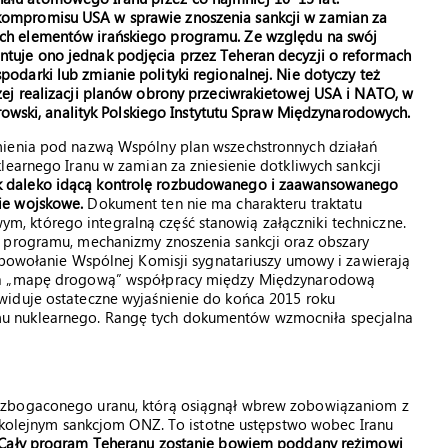
 kompromisu USA w sprawie znoszenia sankcji w zamian za
kich elementów irańskiego programu. Ze względu na swój
antuje ono jednak podjęcia przez Teheran decyzji o reformach
spodarki lub zmianie polityki regionalnej. Nie dotyczy też
ej realizacji planów obrony przeciwrakietowej USA i NATO, w
trowski, analityk Polskiego Instytutu Spraw Międzynarodowych.
mienia pod nazwą Wspólny plan wszechstronnych działań
learnego Iranu w zamian za zniesienie dotkliwych sankcji
 daleko idącą kontrolę rozbudowanego i zaawansowanego
ie wojskowe.
Dokument ten nie ma charakteru traktatu
 którego integralną część stanowią załączniki techniczne.
o programu, mechanizmy znoszenia sankcji oraz obszary
 powołanie Wspólnej Komisji sygnatariuszy umowy i zawierają
bną „mapę drogową” współpracy między Międzynarodową
widuje ostateczne wyjaśnienie do końca 2015 roku
u nuklearnego. Rangę tych dokumentów wzmocniła specjalna
wzbogaconego uranu, którą osiągnął wbrew zobowiązaniom z
i kolejnym sankcjom ONZ. To istotne ustępstwo wobec Iranu
Cały program Teheranu zostanie bowiem poddany reżimowi