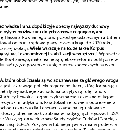
zmiennym ustawodawstwem gospodarczym, jak również z
anie.
zez władze Iranu, dopóki żyje obecny najwyższy duchowy
nie byłyby możliwe ani dotychczasowe negocjacje, ani
ę Hassana Rowhaniego oraz pozostaje ostatecznym arbitrem
ował on m.in. rządowe plany rozwoju kraju do 2020 roku,
arczej izolacji.
Wiele wskazuje na to, że także Korpus
 sytuacji ekonomicznej i stabilizacji wewnętrznej.
Wprawdzie
ele Rowhaniego, mało realne są głębsze reformy polityczne w
dsunąć ryzyko powtórzenia się buntów społecznych na wzór
, które obok Izraela są wciąż uznawane za głównego wroga
jest też rewizja polityki regionalnej Iranu, którą formułują i
spełniły się nadzieje Zachodu na pozytywną rolę Iranu w
Strażnicy Rewolucji ograniczyli wsparcie udzielane milicjom
i palestyńskim radykałom. Paradoksalnie bowiem odprężenie w
 Wschodu oznacza dla Teheranu szanse na ugruntowanie i
idoczny obecnie brak zaufania w tradycyjnych sojuszach USA.
zez Waszyngton wielu obaw Saudyjczyków, Turków i Izraela, z
i realizacji JCPOA. Pozytywna lub negatywna zmiana podejścia
ągniętym na miesiące, jeśli nie na lata. Z kolei scenariusz