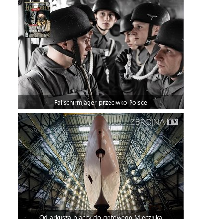
Fallschirmjäger przeciwko Polsce
Od arkusza blachy do gotowego Miecznika