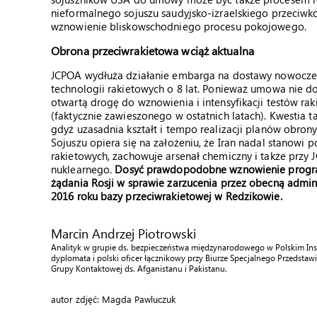
nieformalnego sojuszu saudyjsko-izraelskiego przeciwko
wznowienie bliskowschodniego procesu pokojowego.
Obrona przeciwrakietowa wciąż aktualna
JCPOA wydłuża działanie embarga na dostawy nowoczesny
technologii rakietowych o 8 lat. Ponieważ umowa nie d
otwartą drogę do wznowienia i intensyfikacji testów 
(faktycznie zawieszonego w ostatnich latach). Kwestia 
gdyż uzasadnia kształt i tempo realizacji planów obro
Sojuszu opiera się na założeniu, że Iran nadal stanowi 
rakietowych, zachowuje arsenał chemiczny i także pr
nuklearnego.
Dosyć prawdopodobne wznowienie program
żądania Rosji w sprawie zarzucenia przez obecną admi
2016 roku bazy przeciwrakietowej w Redzikowie.
Marcin Andrzej Piotrowski
Analityk w grupie ds. bezpieczeństwa międzynarodowego w Polskim In
dyplomata i polski oficer łącznikowy przy Biurze Specjalnego Przedstaw
Grupy Kontaktowej ds. Afganistanu i Pakistanu.
autor zdjęć: Magda Pawluczuk