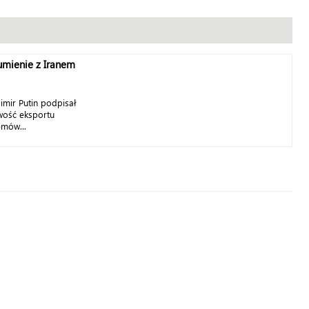
mienie z Iranem
imir Putin podpisał
iwość eksportu
emów...