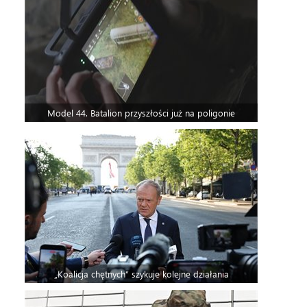
Model 44. Batalion przyszłości już na poligonie
„Koalicja chętnych” szykuje kolejne działania