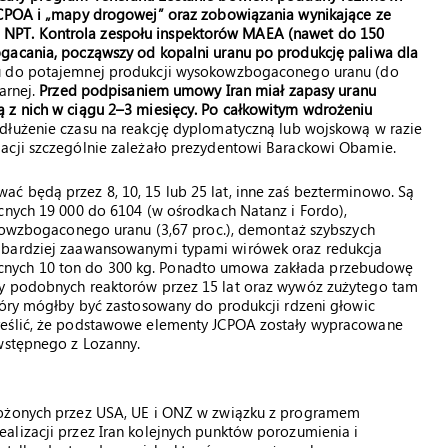
 JCPOA i „mapy drogowej” oraz zobowiązania wynikające ze
NPT. Kontrola zespołu inspektorów MAEA (nawet do 150
gacania, począwszy od kopalni uranu po produkcję paliwa dla
u do potajemnej produkcji wysokowzbogaconego uranu (do
arnej.
Przed podpisaniem umowy Iran miał zapasy uranu
 z nich w ciągu 2–3 miesięcy. Po całkowitym wdrożeniu
łużenie czasu na reakcję dyplomatyczną lub wojskową w razie
acji szczególnie zależało prezydentowi Barackowi Obamie.
ć będą przez 8, 10, 15 lub 25 lat, inne zaś bezterminowo. Są
cnych 19 000 do 6104 (w ośrodkach Natanz i Fordo),
skowzbogaconego uranu (3,67 proc.), demontaż szybszych
 bardziej zaawansowanymi typami wirówek oraz redukcja
nych 10 ton do 300 kg. Ponadto umowa zakłada przebudowę
wy podobnych reaktorów przez 15 lat oraz wywóz zużytego tam
tóry mógłby być zastosowany do produkcji rdzeni głowic
reślić, że podstawowe elementy JCPOA zostały wypracowane
 wstępnego z Lozanny.
łożonych przez USA, UE i ONZ w związku z programem
alizacji przez Iran kolejnych punktów porozumienia i