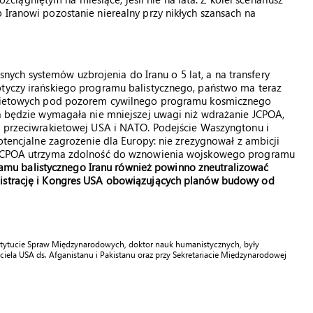
 Iranowi pozostanie nierealny przy nikłych szansach na
ch systemów uzbrojenia do Iranu o 5 lat, a na transfery
otyczy irańskiego programu balistycznego, państwo ma teraz
rakietowych pod pozorem cywilnego programu kosmicznego
ta będzie wymagała nie mniejszej uwagi niż wdrażanie JCPOA,
ny przeciwrakietowej USA i NATO. Podejście Waszyngtonu i
potencjalne zagrożenie dla Europy: nie zrezygnował z ambicji
zy JCPOA utrzyma zdolność do wznowienia wojskowego programu
u balistycznego Iranu również powinno zneutralizować
nistrację i Kongres USA obowiązujących planów budowy od
stytucie Spraw Międzynarodowych, doktor nauk humanistycznych, były
iciela USA ds. Afganistanu i Pakistanu oraz przy Sekretariacie Międzynarodowej