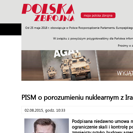
moja polska zbrojna
Od 25 maja 2018 r. obowiązuje w Polsce Rozporządzenie Parlamentu Europejskieg
Armia
Poligon
Sprzęt
Misje
Polityka
Prawo
W związku z powyższym przygotowaliśmy dla Państwa inform
Prosimy o 
PISM o porozumieniu nuklearnym z Ir
02.08.2015, godz. 10:33
Podpisana niedawno umowa mo
ograniczenie skali i kontrolę 
zmniejszy ryzyko budowy arsen