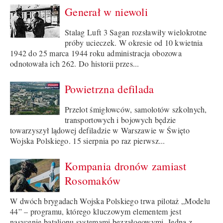
Generał w niewoli
Stalag Luft 3 Sagan rozsławiły wielokrotne
próby ucieczek. W okresie od 10 kwietnia
1942 do 25 marca 1944 roku administracja obozowa
odnotowała ich 262. Do historii przes...
Powietrzna defilada
Przelot śmigłowców, samolotów szkolnych,
transportowych i bojowych będzie
towarzyszył lądowej defiladzie w Warszawie w Święto
Wojska Polskiego. 15 sierpnia po raz pierwsz...
Kompania dronów zamiast
Rosomaków
W dwóch brygadach Wojska Polskiego trwa pilotaż „Modelu
44” – programu, którego kluczowym elementem jest
nasycenie batalionu systemami bezzałogowymi. Jedną z