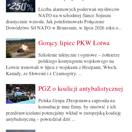
Liczba alarmowych poderwań myśliwców
NATO na wschodniej flance Sojuszu
drastycznie wzrosła. Jak poinformowało Połączone
Dowództwo Sił NATO w Brunssum, w lipcu 2026 roku o...
Gorący lipiec PKW Łotwa
Szkolenie taktyczne i ogniowe – żołnierze
polskiego kontyngentu wojskowego na
Łotwie trenowali w lipcu z wojskami z Hiszpanii, Włoch,
Kanady, ze Słowenii i z Czarnogóry. ...
PGZ o koalicji antybalistycznej
Polska Grupa Zbrojeniowa zaprosiła na
konsultacje inne firmy, by omówić z ich
przedstawicielami potencjalny wkład w europejską koalicję
antybalistyczną – powiedział dziś ...