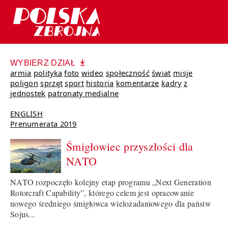
WYBIERZ DZIAŁ
armia
polityka
foto
wideo
społeczność
świat
misje
poligon
sprzęt
sport
historia
komentarze
kadry
z
jednostek
patronaty medialne
ENGLISH
Prenumerata 2019
Śmigłowiec przyszłości dla
NATO
NATO rozpoczęło kolejny etap programu „Next Generation
Rotorcraft Capability”, którego celem jest opracowanie
nowego średniego śmigłowca wielozadaniowego dla państw
Sojus...