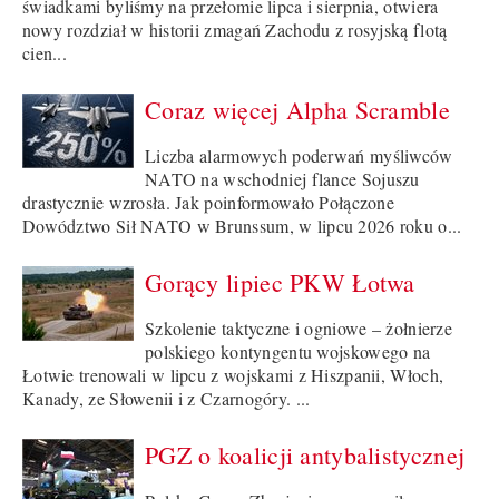
świadkami byliśmy na przełomie lipca i sierpnia, otwiera
nowy rozdział w historii zmagań Zachodu z rosyjską flotą
cien...
Coraz więcej Alpha Scramble
Liczba alarmowych poderwań myśliwców
NATO na wschodniej flance Sojuszu
drastycznie wzrosła. Jak poinformowało Połączone
Dowództwo Sił NATO w Brunssum, w lipcu 2026 roku o...
Gorący lipiec PKW Łotwa
Szkolenie taktyczne i ogniowe – żołnierze
polskiego kontyngentu wojskowego na
Łotwie trenowali w lipcu z wojskami z Hiszpanii, Włoch,
Kanady, ze Słowenii i z Czarnogóry. ...
PGZ o koalicji antybalistycznej