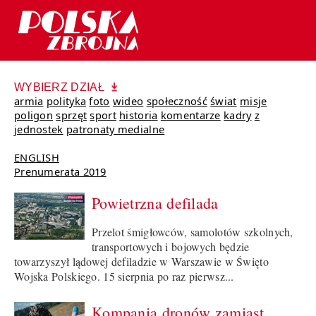
WYBIERZ DZIAŁ
armia
polityka
foto
wideo
społeczność
świat
misje
poligon
sprzęt
sport
historia
komentarze
kadry
z
jednostek
patronaty medialne
ENGLISH
Prenumerata 2019
Powietrzna defilada
Przelot śmigłowców, samolotów szkolnych,
transportowych i bojowych będzie
towarzyszył lądowej defiladzie w Warszawie w Święto
Wojska Polskiego. 15 sierpnia po raz pierwsz...
Kompania dronów zamiast