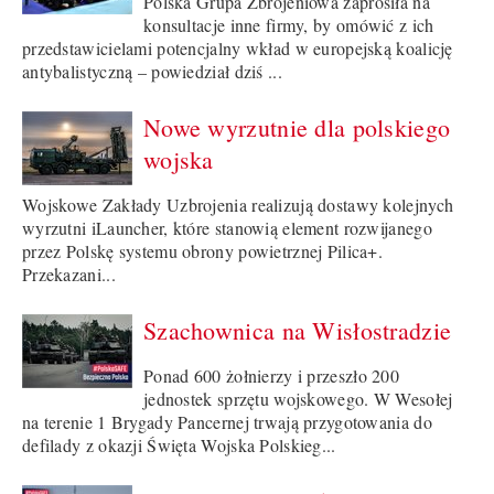
Polska Grupa Zbrojeniowa zaprosiła na
konsultacje inne firmy, by omówić z ich
przedstawicielami potencjalny wkład w europejską koalicję
antybalistyczną – powiedział dziś ...
Nowe wyrzutnie dla polskiego
wojska
Wojskowe Zakłady Uzbrojenia realizują dostawy kolejnych
wyrzutni iLauncher, które stanowią element rozwijanego
przez Polskę systemu obrony powietrznej Pilica+.
Przekazani...
Szachownica na Wisłostradzie
Ponad 600 żołnierzy i przeszło 200
jednostek sprzętu wojskowego. W Wesołej
na terenie 1 Brygady Pancernej trwają przygotowania do
defilady z okazji Święta Wojska Polskieg...