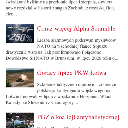
świadkami byliśmy na przełomie lipca i sierpnia, otwiera
nowy rozdział w historii zmagań Zachodu z rosyjską flotą
cien...
Coraz więcej Alpha Scramble
Liczba alarmowych poderwań myśliwców
NATO na wschodniej flance Sojuszu
drastycznie wzrosła. Jak poinformowało Połączone
Dowództwo Sił NATO w Brunssum, w lipcu 2026 roku o...
Gorący lipiec PKW Łotwa
Szkolenie taktyczne i ogniowe – żołnierze
polskiego kontyngentu wojskowego na
Łotwie trenowali w lipcu z wojskami z Hiszpanii, Włoch,
Kanady, ze Słowenii i z Czarnogóry. ...
PGZ o koalicji antybalistycznej