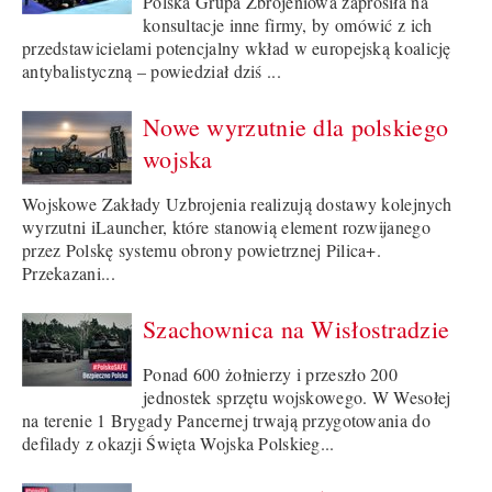
Polska Grupa Zbrojeniowa zaprosiła na
konsultacje inne firmy, by omówić z ich
przedstawicielami potencjalny wkład w europejską koalicję
antybalistyczną – powiedział dziś ...
Nowe wyrzutnie dla polskiego
wojska
Wojskowe Zakłady Uzbrojenia realizują dostawy kolejnych
wyrzutni iLauncher, które stanowią element rozwijanego
przez Polskę systemu obrony powietrznej Pilica+.
Przekazani...
Szachownica na Wisłostradzie
Ponad 600 żołnierzy i przeszło 200
jednostek sprzętu wojskowego. W Wesołej
na terenie 1 Brygady Pancernej trwają przygotowania do
defilady z okazji Święta Wojska Polskieg...