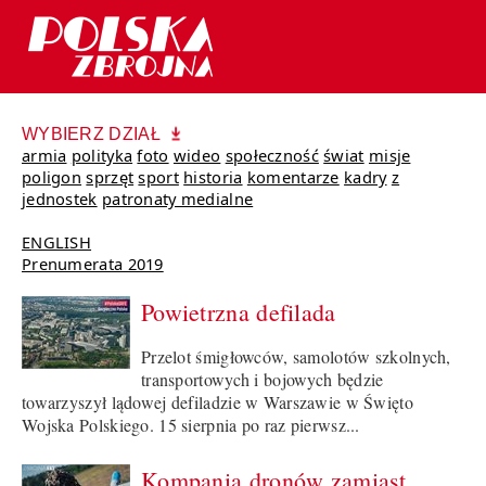
WYBIERZ DZIAŁ
armia
polityka
foto
wideo
społeczność
świat
misje
poligon
sprzęt
sport
historia
komentarze
kadry
z
jednostek
patronaty medialne
ENGLISH
Prenumerata 2019
Powietrzna defilada
Przelot śmigłowców, samolotów szkolnych,
transportowych i bojowych będzie
towarzyszył lądowej defiladzie w Warszawie w Święto
Wojska Polskiego. 15 sierpnia po raz pierwsz...
Kompania dronów zamiast