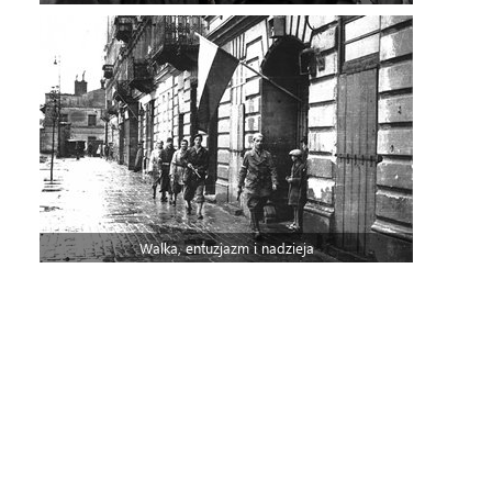
Walka, entuzjazm i nadzieja