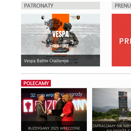
PATRONATY
PREN
Vespa Battle Challenge
POLECAMY
ZAPRASZAMY NA WIR
BUZDYGANY 2025 WRĘCZONE
NA MONTE C