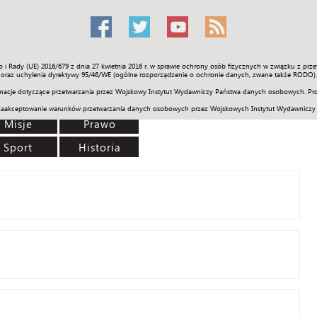
o i Rady (UE) 2016/679 z dnia 27 kwietnia 2016 r. w sprawie ochrony osób fizycznych w związku z 
Świat
Społeczność
Sport
Historia
Galerie
Wideo
ENGLI
oraz uchylenia dyrektywy 95/46/WE (ogólne rozporządzenie o ochronie danych, zwane także RODO).
acje dotyczące przetwarzania przez Wojskowy Instytut Wydawniczy Państwa danych osobowych. Pro
zaakceptowanie warunków przetwarzania danych osobowych przez Wojskowych Instytut Wydawniczy
Misje
Prawo
Sport
Historia