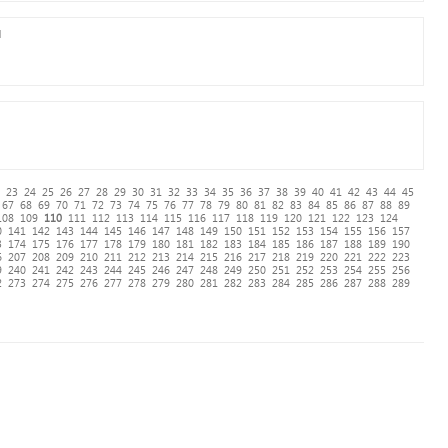
u
23
24
25
26
27
28
29
30
31
32
33
34
35
36
37
38
39
40
41
42
43
44
45
67
68
69
70
71
72
73
74
75
76
77
78
79
80
81
82
83
84
85
86
87
88
89
108
109
110
111
112
113
114
115
116
117
118
119
120
121
122
123
124
0
141
142
143
144
145
146
147
148
149
150
151
152
153
154
155
156
157
3
174
175
176
177
178
179
180
181
182
183
184
185
186
187
188
189
190
6
207
208
209
210
211
212
213
214
215
216
217
218
219
220
221
222
223
9
240
241
242
243
244
245
246
247
248
249
250
251
252
253
254
255
256
2
273
274
275
276
277
278
279
280
281
282
283
284
285
286
287
288
289