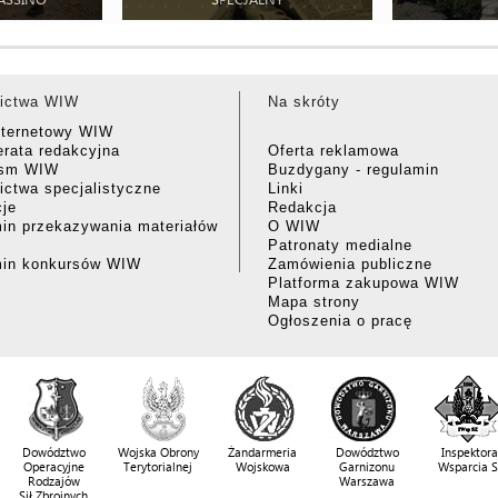
ictwa WIW
Na skróty
nternetowy WIW
rata redakcyjna
Oferta reklamowa
ism WIW
Buzdygany - regulamin
ctwa specjalistyczne
Linki
cje
Redakcja
in przekazywania materiałów
O WIW
Patronaty medialne
min konkursów WIW
Zamówienia publiczne
Platforma zakupowa WIW
Mapa strony
Ogłoszenia o pracę
Dowództwo
Wojska Obrony
Żandarmeria
Dowództwo
Inspektora
Operacyjne
Terytorialnej
Wojskowa
Garnizonu
Wsparcia 
Rodzajów
Warszawa
Sił Zbrojnych