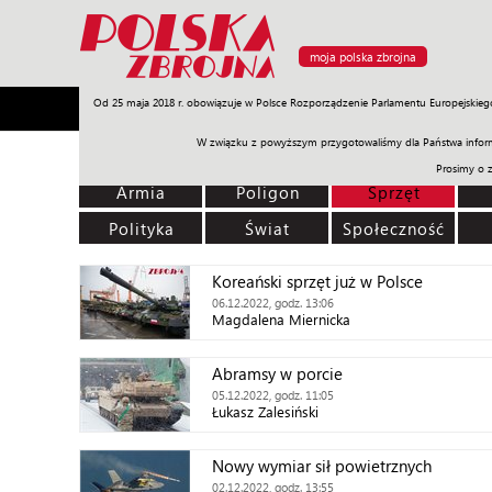
moja polska zbrojna
Od 25 maja 2018 r. obowiązuje w Polsce Rozporządzenie Parlamentu Europejskieg
Armia
Poligon
Sprzęt
Misje
Polityka
Prawo
W związku z powyższym przygotowaliśmy dla Państwa inform
Prosimy o 
Armia
Poligon
Sprzęt
Polityka
Świat
Społeczność
Koreański sprzęt już w Polsce
06.12.2022, godz. 13:06
Magdalena Miernicka
Abramsy w porcie
05.12.2022, godz. 11:05
Łukasz Zalesiński
Nowy wymiar sił powietrznych
02.12.2022, godz. 13:55