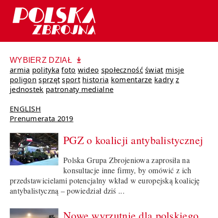
WYBIERZ DZIAŁ
armia
polityka
foto
wideo
społeczność
świat
misje
poligon
sprzęt
sport
historia
komentarze
kadry
z
jednostek
patronaty medialne
ENGLISH
Prenumerata 2019
PGZ o koalicji antybalistycznej
Polska Grupa Zbrojeniowa zaprosiła na
konsultacje inne firmy, by omówić z ich
przedstawicielami potencjalny wkład w europejską koalicję
antybalistyczną – powiedział dziś ...
Nowe wyrzutnie dla polskiego