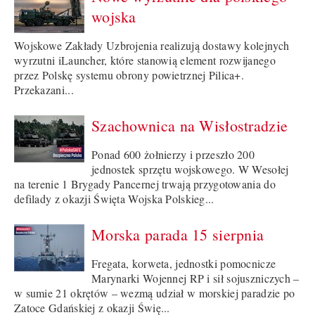
wojska
Wojskowe Zakłady Uzbrojenia realizują dostawy kolejnych
wyrzutni iLauncher, które stanowią element rozwijanego
przez Polskę systemu obrony powietrznej Pilica+.
Przekazani...
Szachownica na Wisłostradzie
Ponad 600 żołnierzy i przeszło 200
jednostek sprzętu wojskowego. W Wesołej
na terenie 1 Brygady Pancernej trwają przygotowania do
defilady z okazji Święta Wojska Polskieg...
Morska parada 15 sierpnia
Fregata, korweta, jednostki pomocnicze
Marynarki Wojennej RP i sił sojuszniczych –
w sumie 21 okrętów – wezmą udział w morskiej paradzie po
Zatoce Gdańskiej z okazji Świę...