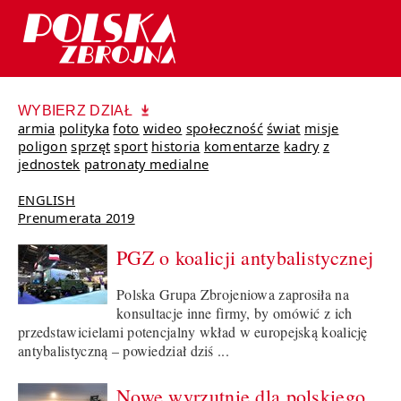
WYBIERZ DZIAŁ
armia
polityka
foto
wideo
społeczność
świat
misje
poligon
sprzęt
sport
historia
komentarze
kadry
z
jednostek
patronaty medialne
ENGLISH
Prenumerata 2019
PGZ o koalicji antybalistycznej
Polska Grupa Zbrojeniowa zaprosiła na
konsultacje inne firmy, by omówić z ich
przedstawicielami potencjalny wkład w europejską koalicję
antybalistyczną – powiedział dziś ...
Nowe wyrzutnie dla polskiego