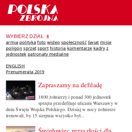
WYBIERZ DZIAŁ
armia
polityka
foto
wideo
społeczność
świat
misje
poligon
sprzęt
sport
historia
komentarze
kadry
z
jednostek
patronaty medialne
ENGLISH
Prenumerata 2019
Zapraszamy na defiladę
1800 żołnierzy i ponad 300 jednostek
sprzętu przedefiluje ulicami Warszawy w
dniu Święta Wojska Polskiego. Dzisiaj w nocy żołnierze
trenowali, by 15 sierpnia wszystko był...
Śmigłowiec przyszłości dla