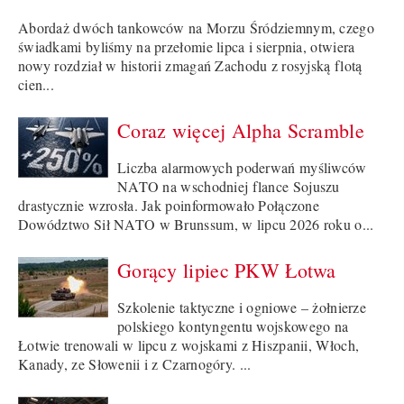
Abordaż dwóch tankowców na Morzu Śródziemnym, czego
świadkami byliśmy na przełomie lipca i sierpnia, otwiera
nowy rozdział w historii zmagań Zachodu z rosyjską flotą
cien...
Coraz więcej Alpha Scramble
Liczba alarmowych poderwań myśliwców
NATO na wschodniej flance Sojuszu
drastycznie wzrosła. Jak poinformowało Połączone
Dowództwo Sił NATO w Brunssum, w lipcu 2026 roku o...
Gorący lipiec PKW Łotwa
Szkolenie taktyczne i ogniowe – żołnierze
polskiego kontyngentu wojskowego na
Łotwie trenowali w lipcu z wojskami z Hiszpanii, Włoch,
Kanady, ze Słowenii i z Czarnogóry. ...