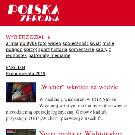
WYBIERZ DZIAŁ
armia
polityka
foto
wideo
społeczność
świat
misje
poligon
sprzęt
sport
historia
komentarze
kadry
z
jednostek
patronaty medialne
ENGLISH
Prenumerata 2019
„Wicher" wkrótce na wodzie
W niedzielę wieczorem w PGZ Stoczni
Wojennej w Gdyni można było obserwować
niecodzienną operację logistyczną. Gotowy kadłub
przyszłego ORP „Wicher”, pierwszej z trzech fr...
Nocna próba na Wisłostradzie