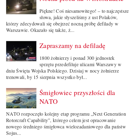
Piękne! Coś niesamowitego! – to najczęstsze
słowa, jakie słyszeliśmy z ust Polaków,
którzy zdecydowali się obejrzeć nocną próbę defilady w
Warszawie. Okazało się także, ż...
Zapraszamy na defiladę
1800 żołnierzy i ponad 300 jednostek
sprzętu przedefiluje ulicami Warszawy w
dniu Święta Wojska Polskiego. Dzisiaj w nocy żołnierze
trenowali, by 15 sierpnia wszystko był...
Śmigłowiec przyszłości dla
NATO
NATO rozpoczęło kolejny etap programu „Next Generation
Rotorcraft Capability”, którego celem jest opracowanie
nowego średniego śmigłowca wielozadaniowego dla państw
Sojus...