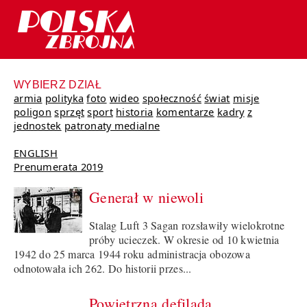
WYBIERZ DZIAŁ
armia
polityka
foto
wideo
społeczność
świat
misje
poligon
sprzęt
sport
historia
komentarze
kadry
z
jednostek
patronaty medialne
ENGLISH
Prenumerata 2019
Generał w niewoli
Stalag Luft 3 Sagan rozsławiły wielokrotne
próby ucieczek. W okresie od 10 kwietnia
1942 do 25 marca 1944 roku administracja obozowa
odnotowała ich 262. Do historii przes...
Powietrzna defilada