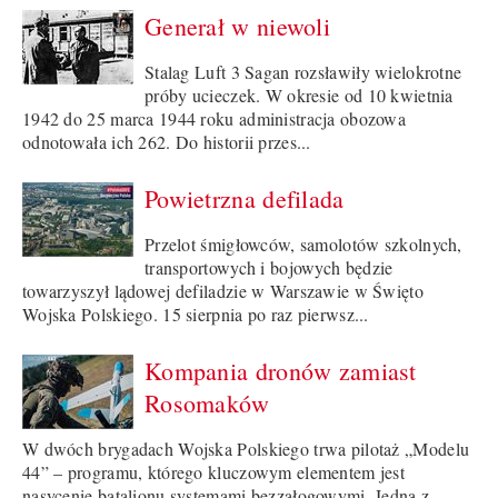
Generał w niewoli
Stalag Luft 3 Sagan rozsławiły wielokrotne
próby ucieczek. W okresie od 10 kwietnia
1942 do 25 marca 1944 roku administracja obozowa
odnotowała ich 262. Do historii przes...
Powietrzna defilada
Przelot śmigłowców, samolotów szkolnych,
transportowych i bojowych będzie
towarzyszył lądowej defiladzie w Warszawie w Święto
Wojska Polskiego. 15 sierpnia po raz pierwsz...
Kompania dronów zamiast
Rosomaków
W dwóch brygadach Wojska Polskiego trwa pilotaż „Modelu
44” – programu, którego kluczowym elementem jest
nasycenie batalionu systemami bezzałogowymi. Jedną z