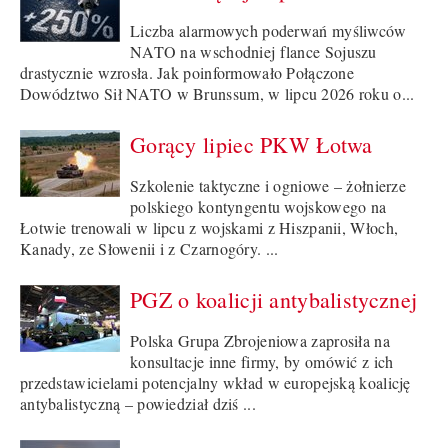
Liczba alarmowych poderwań myśliwców
NATO na wschodniej flance Sojuszu
drastycznie wzrosła. Jak poinformowało Połączone
Dowództwo Sił NATO w Brunssum, w lipcu 2026 roku o...
Gorący lipiec PKW Łotwa
Szkolenie taktyczne i ogniowe – żołnierze
polskiego kontyngentu wojskowego na
Łotwie trenowali w lipcu z wojskami z Hiszpanii, Włoch,
Kanady, ze Słowenii i z Czarnogóry. ...
PGZ o koalicji antybalistycznej
Polska Grupa Zbrojeniowa zaprosiła na
konsultacje inne firmy, by omówić z ich
przedstawicielami potencjalny wkład w europejską koalicję
antybalistyczną – powiedział dziś ...