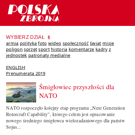
WYBIERZ DZIAŁ
armia
polityka
foto
wideo
społeczność
świat
misje
poligon
sprzęt
sport
historia
komentarze
kadry
z
jednostek
patronaty medialne
ENGLISH
Prenumerata 2019
Śmigłowiec przyszłości dla
NATO
NATO rozpoczęło kolejny etap programu „Next Generation
Rotorcraft Capability”, którego celem jest opracowanie
nowego średniego śmigłowca wielozadaniowego dla państw
Sojus...