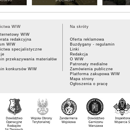
ictwa WIW
Na skróty
nternetowy WIW
rata redakcyjna
Oferta reklamowa
ism WIW
Buzdygany - regulamin
ctwa specjalistyczne
Linki
cje
Redakcja
in przekazywania materiałów
O WIW
Patronaty medialne
min konkursów WIW
Zamówienia publiczne
Platforma zakupowa WIW
Mapa strony
Ogłoszenia o pracę
Dowództwo
Wojska Obrony
Żandarmeria
Dowództwo
Inspektora
Operacyjne
Terytorialnej
Wojskowa
Garnizonu
Wsparcia 
Rodzajów
Warszawa
Sił Zbrojnych