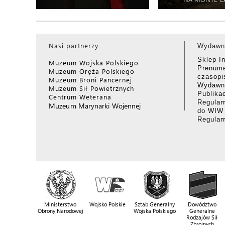
Nasi partnerzy
Wydawn
Sklep I
Muzeum Wojska Polskiego
Prenume
Muzeum Oręża Polskiego
czasop
Muzeum Broni Pancernej
Wydawni
Muzeum Sił Powietrznych
Publika
Centrum Weterana
Regulam
Muzeum Marynarki Wojennej
do WIW
Regula
Ministerstwo
Wojsko Polskie
Sztab Generalny
Dowództwo
Obrony Narodowej
Wojska Polskiego
Generalne
Rodzajów Sił
Zbrojnych