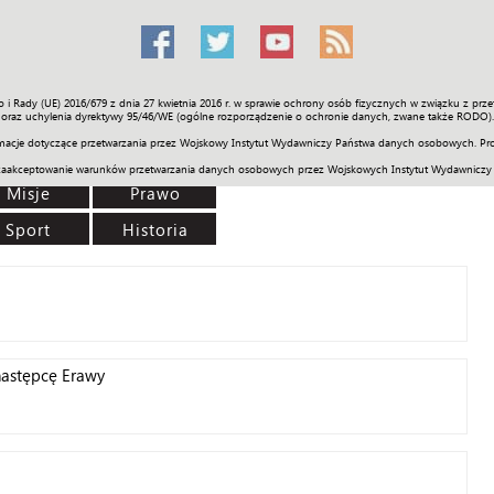
o i Rady (UE) 2016/679 z dnia 27 kwietnia 2016 r. w sprawie ochrony osób fizycznych w związku z 
Świat
Społeczność
Sport
Historia
Galerie
Wideo
ENGLI
oraz uchylenia dyrektywy 95/46/WE (ogólne rozporządzenie o ochronie danych, zwane także RODO).
acje dotyczące przetwarzania przez Wojskowy Instytut Wydawniczy Państwa danych osobowych. Pro
zaakceptowanie warunków przetwarzania danych osobowych przez Wojskowych Instytut Wydawniczy
Misje
Prawo
Sport
Historia
astępcę Erawy