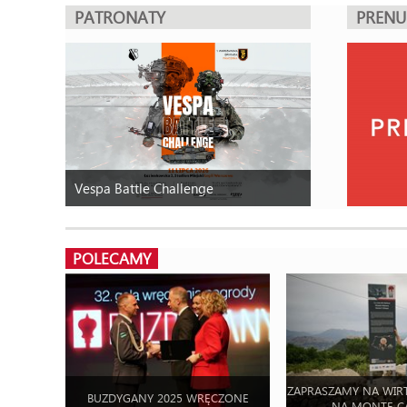
PATRONATY
PREN
Vespa Battle Challenge
POLECAMY
ZAPRASZAMY NA WIR
BUZDYGANY 2025 WRĘCZONE
NA MONTE C