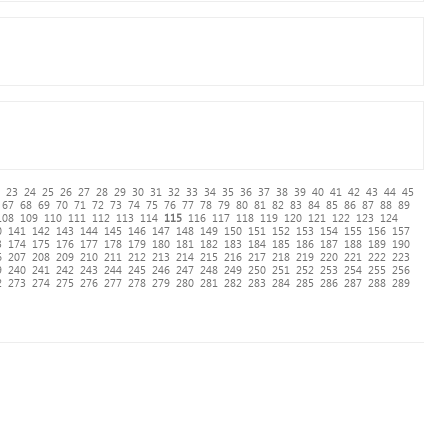
23
24
25
26
27
28
29
30
31
32
33
34
35
36
37
38
39
40
41
42
43
44
45
67
68
69
70
71
72
73
74
75
76
77
78
79
80
81
82
83
84
85
86
87
88
89
108
109
110
111
112
113
114
115
116
117
118
119
120
121
122
123
124
0
141
142
143
144
145
146
147
148
149
150
151
152
153
154
155
156
157
3
174
175
176
177
178
179
180
181
182
183
184
185
186
187
188
189
190
6
207
208
209
210
211
212
213
214
215
216
217
218
219
220
221
222
223
9
240
241
242
243
244
245
246
247
248
249
250
251
252
253
254
255
256
2
273
274
275
276
277
278
279
280
281
282
283
284
285
286
287
288
289