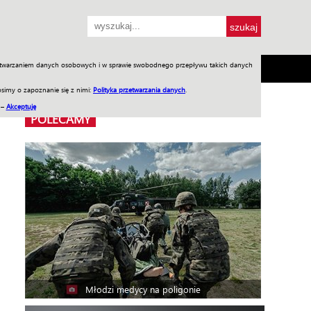
przetwarzaniem danych osobowych i w sprawie swobodnego przepływu takich danych
SH
SKLEP
Jednodniówki
Praca w WIW
simy o zapoznanie się z nimi:
Polityka przetwarzania danych
.
 –
Akceptuję
POLECAMY
Młodzi medycy na poligonie