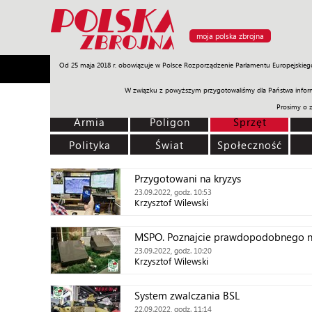
moja polska zbrojna
Od 25 maja 2018 r. obowiązuje w Polsce Rozporządzenie Parlamentu Europejskieg
Armia
Poligon
Sprzęt
Misje
Polityka
Prawo
W związku z powyższym przygotowaliśmy dla Państwa inform
Prosimy o 
Armia
Poligon
Sprzęt
Polityka
Świat
Społeczność
Przygotowani na kryzys
23.09.2022, godz. 10:53
Krzysztof Wilewski
MSPO. Poznajcie prawdopodobnego n
23.09.2022, godz. 10:20
Krzysztof Wilewski
System zwalczania BSL
22.09.2022, godz. 11:14