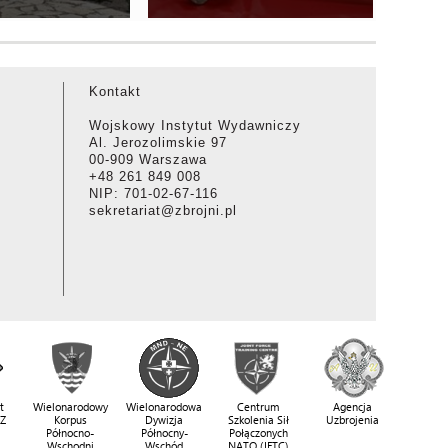
Kontakt
Wojskowy Instytut Wydawniczy
Al. Jerozolimskie 97
00-909 Warszawa
+48 261 849 008
NIP: 701-02-67-116
sekretariat@zbrojni.pl
t
Wielonarodowy
Wielonarodowa
Centrum
Agencja
SZ
Korpus
Dywizja
Szkolenia Sił
Uzbrojenia
Północno-
Północny-
Połączonych
Wschodni
Wschód
NATO (JFTC)