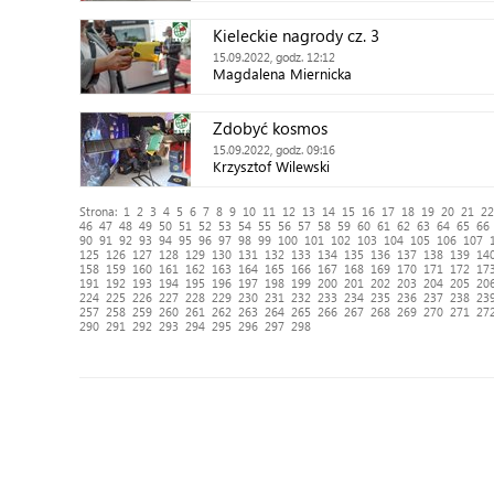
Kieleckie nagrody cz. 3
15.09.2022, godz. 12:12
Magdalena Miernicka
Zdobyć kosmos
15.09.2022, godz. 09:16
Krzysztof Wilewski
Strona:
1
2
3
4
5
6
7
8
9
10
11
12
13
14
15
16
17
18
19
20
21
22
46
47
48
49
50
51
52
53
54
55
56
57
58
59
60
61
62
63
64
65
66
90
91
92
93
94
95
96
97
98
99
100
101
102
103
104
105
106
107
125
126
127
128
129
130
131
132
133
134
135
136
137
138
139
14
158
159
160
161
162
163
164
165
166
167
168
169
170
171
172
17
191
192
193
194
195
196
197
198
199
200
201
202
203
204
205
20
224
225
226
227
228
229
230
231
232
233
234
235
236
237
238
23
257
258
259
260
261
262
263
264
265
266
267
268
269
270
271
27
290
291
292
293
294
295
296
297
298