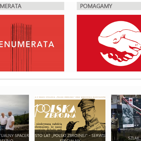
UMERATA
POMAGAMY
TUALNY SPACER
STO LAT „POLSKI ZBROJNEJ” - SERWIS
SZLAK
ASSINO
SPECJALNY