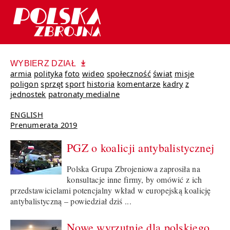
WYBIERZ DZIAŁ
armia
polityka
foto
wideo
społeczność
świat
misje
poligon
sprzęt
sport
historia
komentarze
kadry
z
jednostek
patronaty medialne
ENGLISH
Prenumerata 2019
PGZ o koalicji antybalistycznej
Polska Grupa Zbrojeniowa zaprosiła na
konsultacje inne firmy, by omówić z ich
przedstawicielami potencjalny wkład w europejską koalicję
antybalistyczną – powiedział dziś ...
Nowe wyrzutnie dla polskiego