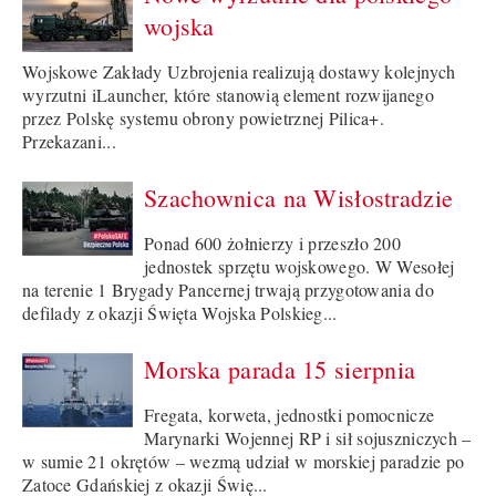
wojska
Wojskowe Zakłady Uzbrojenia realizują dostawy kolejnych
wyrzutni iLauncher, które stanowią element rozwijanego
przez Polskę systemu obrony powietrznej Pilica+.
Przekazani...
Szachownica na Wisłostradzie
Ponad 600 żołnierzy i przeszło 200
jednostek sprzętu wojskowego. W Wesołej
na terenie 1 Brygady Pancernej trwają przygotowania do
defilady z okazji Święta Wojska Polskieg...
Morska parada 15 sierpnia
Fregata, korweta, jednostki pomocnicze
Marynarki Wojennej RP i sił sojuszniczych –
w sumie 21 okrętów – wezmą udział w morskiej paradzie po
Zatoce Gdańskiej z okazji Świę...