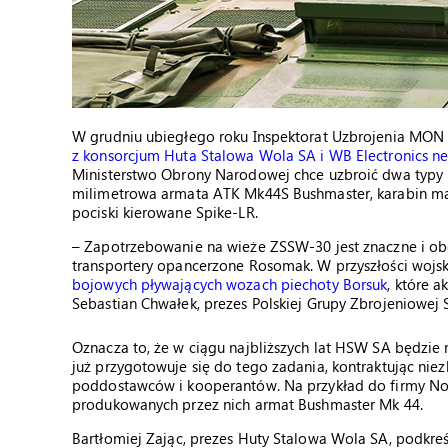
W grudniu ubiegłego roku Inspektorat Uzbrojenia MON 
z konsorcjum Huta Stalowa Wola SA i WB Electronics n
Ministerstwo Obrony Narodowej chce uzbroić dwa typy
milimetrowa armata ATK Mk44S Bushmaster, karabin ma
pociski kierowane Spike-LR.
– Zapotrzebowanie na wieże ZSSW-30 jest znaczne i ob
transportery opancerzone Rosomak. W przyszłości wojs
bojowych pływających wozach piechoty Borsuk
, które 
Sebastian Chwałek, prezes Polskiej Grupy Zbrojeniowej 
Oznacza to, że w ciągu najbliższych lat HSW SA będzie
już przygotowuje się do tego zadania, kontraktując ni
poddostawców i kooperantów. Na przykład do firmy N
produkowanych przez nich armat Bushmaster Mk 44.
Bartłomiej Zając, prezes Huty Stalowa Wola SA, podkreś