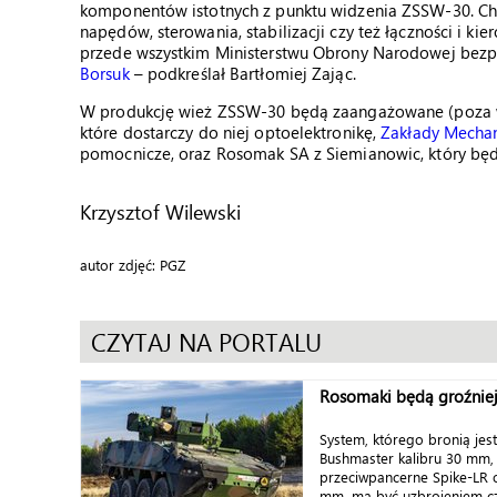
komponentów istotnych z punktu widzenia ZSSW-30. Chod
napędów, sterowania, stabilizacji czy też łączności i k
przede wszystkim Ministerstwu Obrony Narodowej bezpi
Borsuk
– podkreślał Bartłomiej Zając.
W produkcję wież ZSSW-30 będą zaangażowane (poza
które dostarczy do niej optoelektronikę,
Zakłady Mechan
pomocnicze, oraz Rosomak SA z Siemianowic, który b
Krzysztof Wilewski
autor zdjęć: PGZ
CZYTAJ NA PORTALU
Rosomaki będą groźnie
System, którego bronią je
Bushmaster kalibru 30 mm,
przeciwpancerne Spike-LR o
mm, ma być uzbrojeniem czę