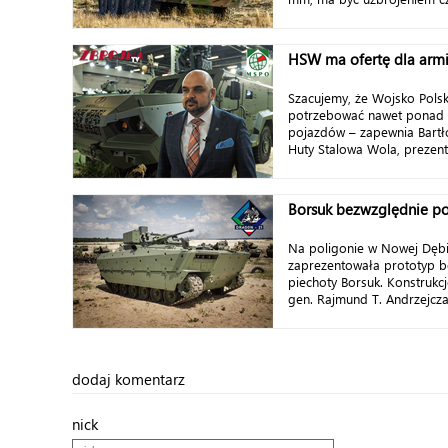
HSW ma ofertę dla armi
Szacujemy, że Wojsko Pols
potrzebować nawet ponad t
pojazdów – zapewnia Bartło
Huty Stalowa Wola, prezentu
Borsuk bezwzględnie p
Na poligonie w Nowej Dęb
zaprezentowała prototyp 
piechoty Borsuk. Konstrukc
gen. Rajmund T. Andrzejczak
dodaj komentarz
nick