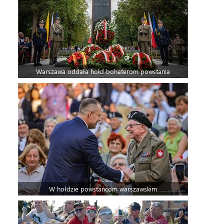
Warszawa oddała hołd bohaterom powstania
W hołdzie powstańcom warszawskim