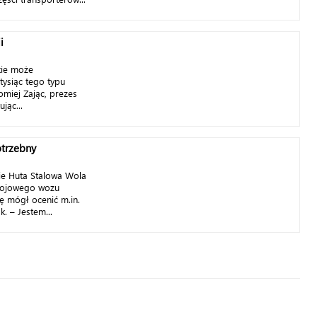
i
kie może
ysiąc tego typu
miej Zając, prezes
jąc...
otrzebny
ie Huta Stalowa Wola
bojowego wozu
ję mógł ocenić m.in.
. – Jestem...