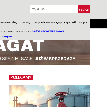
przetwarzaniem danych osobowych i w sprawie swobodnego przepływu takich danych
SH
SKLEP
Jednodniówki
Praca w WIW
simy o zapoznanie się z nimi:
Polityka przetwarzania danych
.
 –
Akceptuję
POLECAMY