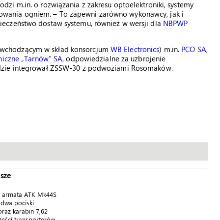
zi m.in. o rozwiązania z zakresu optoelektroniki, systemy
ierowania ogniem. – To zapewni zarówno wykonawcy, jak i
eczeństwo dostaw systemu, również w wersji dla
NBPWP
 wchodzącym w skład konsorcjum
WB Electronics
) m.in.
PCO SA
,
iczne „Tarnów” SA,
odpowiedzialne za uzbrojenie
ędzie integrował ZSSW-30 z podwoziami Rosomaków.
jsze
st armata ATK Mk44S
 dwa pociski
raz karabin 7,62
ści transporterów...