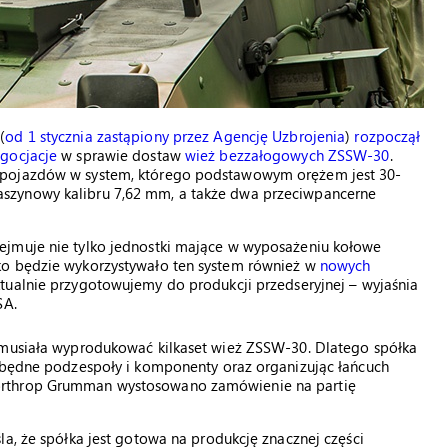
(
od 1 stycznia zastąpiony przez Agencję Uzbrojenia
)
rozpoczął
egocjacje
w sprawie dostaw
wież bezzałogowych ZSSW-30
.
 pojazdów w system, którego podstawowym orężem jest 30-
szynowy kalibru 7,62 mm, a także dwa przeciwpancerne
ejmuje nie tylko jednostki mające w wyposażeniu kołowe
ko będzie wykorzystywało ten system również w
nowych
aktualnie przygotowujemy do produkcji przedseryjnej – wyjaśnia
SA.
 musiała wyprodukować kilkaset wież ZSSW-30. Dlatego spółka
ezbędne podzespoły i komponenty oraz organizując łańcuch
orthrop Grumman wystosowano zamówienie na partię
la, że spółka jest gotowa na produkcję znacznej części