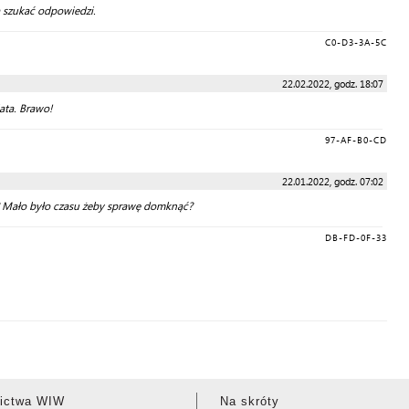
a szukać odpowiedzi.
C0-D3-3A-5C
22.02.2022, godz. 18:07
ata. Brawo!
97-AF-B0-CD
22.01.2022, godz. 07:02
y? Mało było czasu żeby sprawę domknąć?
DB-FD-0F-33
ictwa WIW
Na skróty