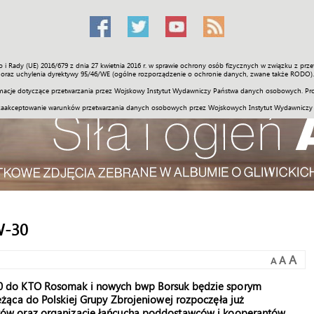
o i Rady (UE) 2016/679 z dnia 27 kwietnia 2016 r. w sprawie ochrony osób fizycznych w związku z 
Świat
Społeczność
Sport
Historia
Galerie
Wideo
ENGLI
oraz uchylenia dyrektywy 95/46/WE (ogólne rozporządzenie o ochronie danych, zwane także RODO).
acje dotyczące przetwarzania przez Wojskowy Instytut Wydawniczy Państwa danych osobowych. Pro
zaakceptowanie warunków przetwarzania danych osobowych przez Wojskowych Instytut Wydawniczy
W-30
A
A
A
0 do KTO Rosomak i nowych bwp Borsuk będzie sporym
żąca do Polskiej Grupy Zbrojeniowej rozpoczęła już
ów oraz organizację łańcucha poddostawców i kooperantów.