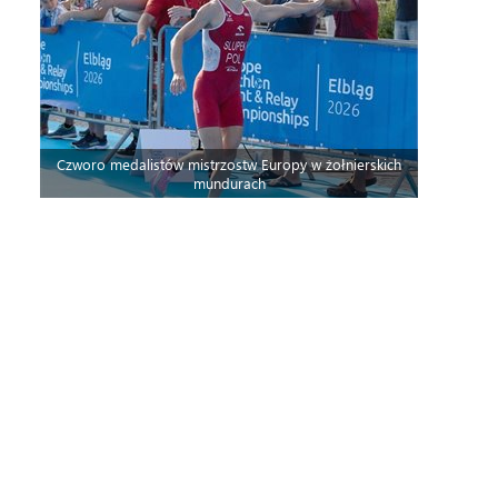
Czworo medalistów mistrzostw Europy w żołnierskich
mundurach