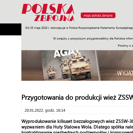
moja polska zbrojna
Od 25 maja 2018 r. obowiązuje w Polsce Rozporządzenie Parlamentu Europejskieg
Armia
Poligon
Sprzęt
Misje
Polityka
Prawo
W związku z powyższym przygotowaliśmy dla Państwa inform
Prosimy o 
Przygotowania do produkcji wież ZSS
20.01.2022, godz. 16:14
Wyprodukowanie kilkuset bezzałogowych wież ZSSW-3
wyzwaniem dla Huty Stalowa Wola. Dlatego spółka nale
kontraktowanie niezbędnych podzespołów i komponent