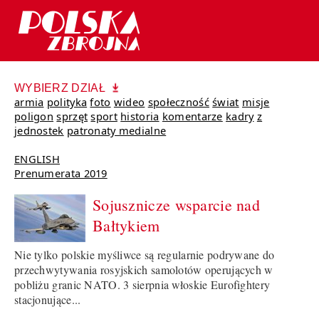
WYBIERZ DZIAŁ
armia
polityka
foto
wideo
społeczność
świat
misje
poligon
sprzęt
sport
historia
komentarze
kadry
z
jednostek
patronaty medialne
ENGLISH
Prenumerata 2019
Sojusznicze wsparcie nad
Bałtykiem
Nie tylko polskie myśliwce są regularnie podrywane do
przechwytywania rosyjskich samolotów operujących w
pobliżu granic NATO. 3 sierpnia włoskie Eurofightery
stacjonujące...