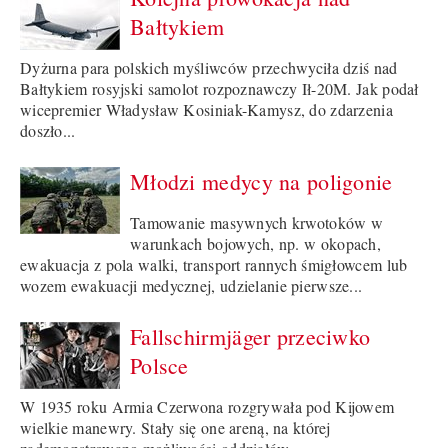
Bałtykiem
Dyżurna para polskich myśliwców przechwyciła dziś nad
Bałtykiem rosyjski samolot rozpoznawczy Ił-20M. Jak podał
wicepremier Władysław Kosiniak-Kamysz, do zdarzenia
doszło...
Młodzi medycy na poligonie
Tamowanie masywnych krwotoków w
warunkach bojowych, np. w okopach,
ewakuacja z pola walki, transport rannych śmigłowcem lub
wozem ewakuacji medycznej, udzielanie pierwsze...
Fallschirmjäger przeciwko
Polsce
W 1935 roku Armia Czerwona rozgrywała pod Kijowem
wielkie manewry. Stały się one areną, na której