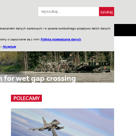
przetwarzaniem danych osobowych i w sprawie swobodnego przepływu takich danych
SH
SKLEP
Jednodniówki
Praca w WIW
simy o zapoznanie się z nimi:
Polityka przetwarzania danych
.
 –
Akceptuję
POLECAMY