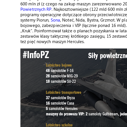
600 mln zł (z czego na zakup maszyn zarezerwowano 20
Powietrznych RP
. Najkosztowniejsze (122 mld 600 mln zł
programy operacyjne dotyczące obrony przeciwlotniczej i
systemy Piorun,
Sona
, Noteć, Nida, Bystra, Grzmot. W 
bojowego, zabezpieczenia i VIP (łącznie ponad 16 mld)
„Kruk”. Poinformował także o planach pozyskania w la
zestawów klasy taktycznej krótkiego zasięgu, 15 zestaw
też pięć nowych maszyn Hercules.