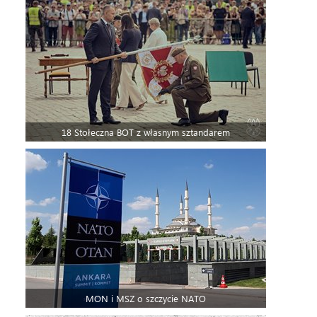
18 Stołeczna BOT z własnym sztandarem
MON i MSZ o szczycie NATO