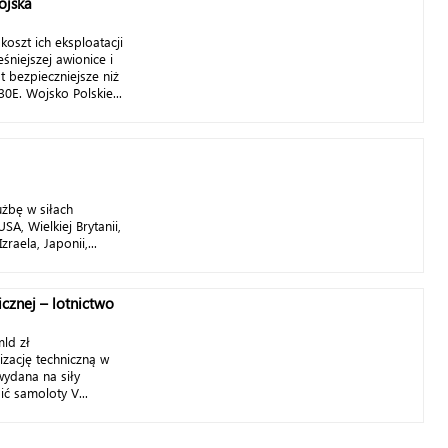
ojska
 koszt ich eksploatacji
eśniejszej awionice i
t bezpieczniejsze niż
E. Wojsko Polskie...
użbę w siłach
SA, Wielkiej Brytanii,
raela, Japonii,...
icznej – lotnictwo
mld zł
zację techniczną w
wydana na siły
ć samoloty V...