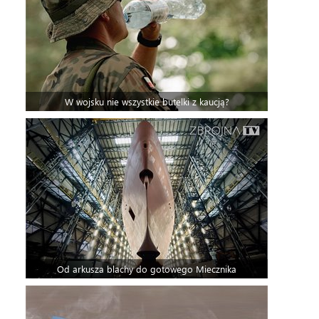
W wojsku nie wszystkie butelki z kaucją?
Od arkusza blachy do gotowego Miecznika