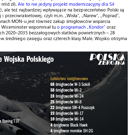
 mld zł).
Ale to nie jedyny projekt modernizacyjny dla Sił
), ale też najbardziej wpływające na bezpieczeństwo Polski są
 przeciwrakietowej, czyli m.in. „Wisła”, „Narew”, „Poprad”,
planach MON-u jest również zakup śmigłowców wsparcia
. Wiceminister wspomniał tu
o programach „Kondor”
oraz
tach 2020–2035 bezzałogowych statków powietrznych – 28
ów średniego zasięgu oraz czterech klasy Male. Wojsko otrzyma