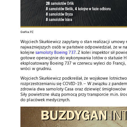
Grafika PZ
Wojciech Skurkiewicz zapytany o stan realizacji umowy
najważniejszych osób w państwie odpowiedział, że w na
kolejne
samoloty Boeing 737
. Z kolei inspektor sił pow
gotowe operacyjnie do wykonywania lotów o statusie H
eksploatowany Boeing 737 w czerwcu wyleci do Francji
wróci w grudniu.
Wojciech Skurkiewicz podkreślał, że wojskowe lotnictw
rozprzestrzenianiu się COVID-19. – W związku z pandem
zdrowia dwa samoloty Casa oraz dziewięć śmigłowców r
Siły powietrzne służą pomocą przy transporcie m.in. ś
do placówek medycznych.