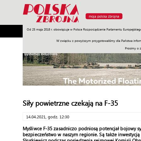
moja polska zbrojna
Od 25 maja 2018 r. obowiązuje w Polsce Rozporządzenie Parlamentu Europejskieg
Armia
Poligon
Sprzęt
Misje
Polityka
Prawo
W związku z powyższym przygotowaliśmy dla Państwa inform
Prosimy o 
Siły powietrzne czekają na F-35
14.04.2021, godz. 12:30
Myśliwce F-35 zasadniczo podniosą potencjał bojowy s
bezpieczeństwo w naszym regionie. Są także inwestycją
Skurkiewicz podczas posiedzenia sejmowej Komisji Ob