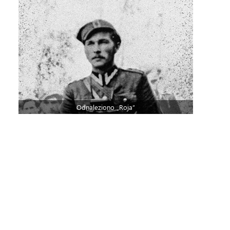
Odnaleziono „Roja”