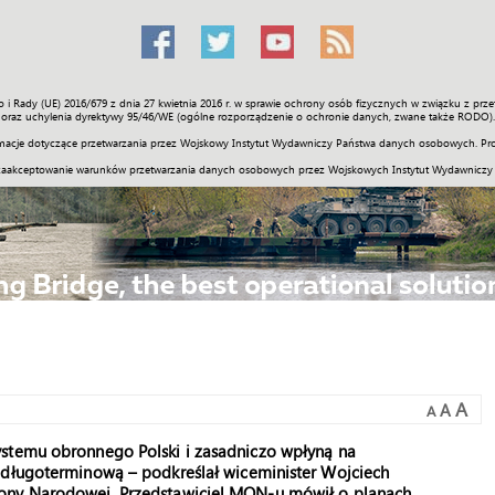
o i Rady (UE) 2016/679 z dnia 27 kwietnia 2016 r. w sprawie ochrony osób fizycznych w związku z 
Świat
Społeczność
Sport
Historia
Galerie
Wideo
ENGLI
oraz uchylenia dyrektywy 95/46/WE (ogólne rozporządzenie o ochronie danych, zwane także RODO).
acje dotyczące przetwarzania przez Wojskowy Instytut Wydawniczy Państwa danych osobowych. Pro
zaakceptowanie warunków przetwarzania danych osobowych przez Wojskowych Instytut Wydawniczy
A
A
A
ystemu obronnego Polski i zasadniczo wpłyną na
 długoterminową – podkreślał wiceminister Wojciech
rony Narodowej. Przedstawiciel MON-u mówił o planach