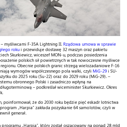
 – myśliwcami F-35A Lightning II.
Rządowa umowa w sprawie
głego roku
i przewiduje dostawę 32 maszyn oraz pakietu
ciech Skurkiewicz, wiceszef MON-u, podczas posiedzenia
osażenie polskich sił powietrznych w tak nowoczesne myśliwce
regionu. Obecnie polskich granic strzegą wielozadaniowe F-16
ełniają wymogów współczesnego pola walki, czyli
MiG-29
i SU-
żytku do 2025 roku (Su-22) oraz do 2029 roku (MiG-29). –
ystemu obronnego Polski i zasadniczo wpłyną na
 długoterminową – podkreślał wiceminister Skurkiewicz. Okres
k.
ch, poinformował, że do 2030 roku będzie pięć eskadr lotnictwa
 program „Harpia” zakłada pozyskanie 64 samolotów, czyli w
ewnił generał.
h programu „Harpia”, który został oszacowany na ponad 28 mld