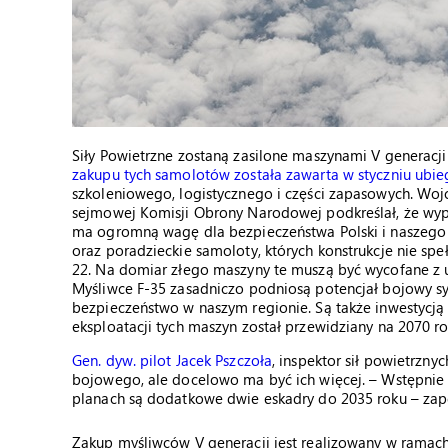
Siły Powietrzne zostaną zasilone maszynami V generacji
zakupu tych samolotów została zawarta w styczniu ubie
szkoleniowego, logistycznego i części zapasowych. Woj
sejmowej Komisji Obrony Narodowej podkreślał, że wyp
ma ogromną wagę dla bezpieczeństwa Polski i naszego 
oraz poradzieckie samoloty, których konstrukcje nie sp
22. Na domiar złego maszyny te muszą być wycofane z u
Myśliwce F-35 zasadniczo podniosą potencjał bojowy s
bezpieczeństwo w naszym regionie. Są także inwestycją
eksploatacji tych maszyn został przewidziany na 2070 ro
Gen. dyw. pilot Jacek Pszczoła
, inspektor sił powietrzny
bojowego, ale docelowo ma być ich więcej. – Wstępnie
planach są dodatkowe dwie eskadry do 2035 roku – zap
Zakup myśliwców V generacji jest realizowany w ramac