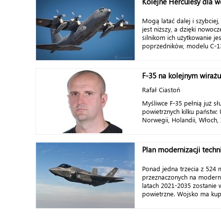
Kolejne Herculesy dla w
Mogą latać dalej i szybciej,
jest niższy, a dzięki nowocz
silnikom ich użytkowanie jes
poprzedników, modelu C-130
F-35 na kolejnym wirażu
Rafał Ciastoń
Myśliwce F-35 pełnią już sł
powietrznych kilku państw: U
Norwegii, Holandii, Włoch, Iz
Plan modernizacji techn
Ponad jedna trzecia z 524 
przeznaczonych na moderni
latach 2021-2035 zostanie 
powietrzne. Wojsko ma kupi