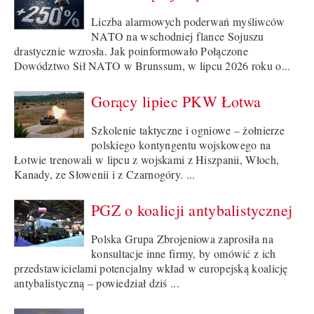
Liczba alarmowych poderwań myśliwców
NATO na wschodniej flance Sojuszu
drastycznie wzrosła. Jak poinformowało Połączone
Dowództwo Sił NATO w Brunssum, w lipcu 2026 roku o...
Gorący lipiec PKW Łotwa
Szkolenie taktyczne i ogniowe – żołnierze
polskiego kontyngentu wojskowego na
Łotwie trenowali w lipcu z wojskami z Hiszpanii, Włoch,
Kanady, ze Słowenii i z Czarnogóry. ...
PGZ o koalicji antybalistycznej
Polska Grupa Zbrojeniowa zaprosiła na
konsultacje inne firmy, by omówić z ich
przedstawicielami potencjalny wkład w europejską koalicję
antybalistyczną – powiedział dziś ...