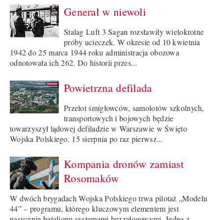
Generał w niewoli
Stalag Luft 3 Sagan rozsławiły wielokrotne
próby ucieczek. W okresie od 10 kwietnia
1942 do 25 marca 1944 roku administracja obozowa
odnotowała ich 262. Do historii przes...
Powietrzna defilada
Przelot śmigłowców, samolotów szkolnych,
transportowych i bojowych będzie
towarzyszył lądowej defiladzie w Warszawie w Święto
Wojska Polskiego. 15 sierpnia po raz pierwsz...
Kompania dronów zamiast
Rosomaków
W dwóch brygadach Wojska Polskiego trwa pilotaż „Modelu
44” – programu, którego kluczowym elementem jest
nasycenie batalionu systemami bezzałogowymi. Jedną z