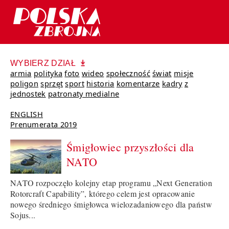
WYBIERZ DZIAŁ
armia
polityka
foto
wideo
społeczność
świat
misje
poligon
sprzęt
sport
historia
komentarze
kadry
z
jednostek
patronaty medialne
ENGLISH
Prenumerata 2019
Śmigłowiec przyszłości dla
NATO
NATO rozpoczęło kolejny etap programu „Next Generation
Rotorcraft Capability”, którego celem jest opracowanie
nowego średniego śmigłowca wielozadaniowego dla państw
Sojus...