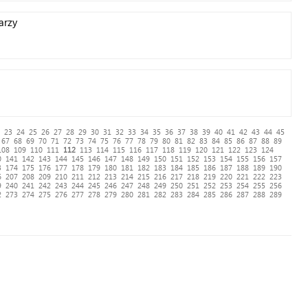
arzy
23
24
25
26
27
28
29
30
31
32
33
34
35
36
37
38
39
40
41
42
43
44
45
67
68
69
70
71
72
73
74
75
76
77
78
79
80
81
82
83
84
85
86
87
88
89
108
109
110
111
112
113
114
115
116
117
118
119
120
121
122
123
124
0
141
142
143
144
145
146
147
148
149
150
151
152
153
154
155
156
157
3
174
175
176
177
178
179
180
181
182
183
184
185
186
187
188
189
190
6
207
208
209
210
211
212
213
214
215
216
217
218
219
220
221
222
223
9
240
241
242
243
244
245
246
247
248
249
250
251
252
253
254
255
256
2
273
274
275
276
277
278
279
280
281
282
283
284
285
286
287
288
289