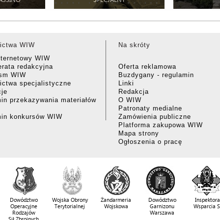
ictwa WIW
Na skróty
nternetowy WIW
rata redakcyjna
Oferta reklamowa
ism WIW
Buzdygany - regulamin
ctwa specjalistyczne
Linki
cje
Redakcja
in przekazywania materiałów
O WIW
Patronaty medialne
min konkursów WIW
Zamówienia publiczne
Platforma zakupowa WIW
Mapa strony
Ogłoszenia o pracę
Dowództwo
Wojska Obrony
Żandarmeria
Dowództwo
Inspektora
Operacyjne
Terytorialnej
Wojskowa
Garnizonu
Wsparcia 
Rodzajów
Warszawa
Sił Zbrojnych