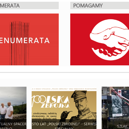
UMERATA
POMAGAMY
TUALNY SPACER
STO LAT „POLSKI ZBROJNEJ” - SERWIS
SZLAK
ASSINO
SPECJALNY