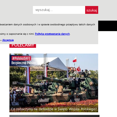
przetwarzaniem danych osobowych i w sprawie swobodnego przepływu takich danych
SH
SKLEP
Jednodniówki
Praca w WIW
simy o zapoznanie się z nimi:
Polityka przetwarzania danych
.
 –
Akceptuję
POLECAMY
Co zobaczymy na defiladzie w Święto Wojska Polskiego?