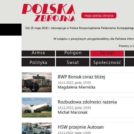
moja polska zbrojna
Od 25 maja 2018 r. obowiązuje w Polsce Rozporządzenie Parlamentu Europejskieg
Armia
Poligon
Sprzęt
Misje
Polityka
Prawo
W związku z powyższym przygotowaliśmy dla Państwa inform
Prosimy o 
Armia
Poligon
Sprzęt
Polityka
Świat
Społeczność
BWP Borsuk coraz bliżej
14.11.2022, godz. 15:59
Magdalena Miernicka
Rozbudowa zdolności rażenia
14.11.2022, godz. 10:34
Michał Marciniak
HSW przejmie Autosan
13.11.2022, godz. 13:00