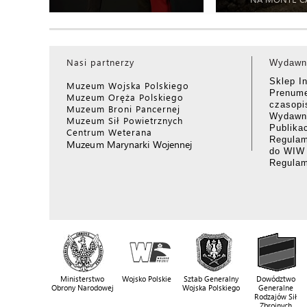
Nasi partnerzy
Wydawn
Sklep I
Muzeum Wojska Polskiego
Prenume
Muzeum Oręża Polskiego
czasop
Muzeum Broni Pancernej
Wydawni
Muzeum Sił Powietrznych
Publika
Centrum Weterana
Regulam
Muzeum Marynarki Wojennej
do WIW
Regula
Ministerstwo
Wojsko Polskie
Sztab Generalny
Dowództwo
Obrony Narodowej
Wojska Polskiego
Generalne
Rodzajów Sił
Zbrojnych