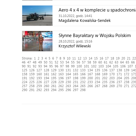
Aero 4 x 4 w komplecie u spadochroni
31.10.2022, godz. 14:41
Magdalena Kowalska-Sendek
Słynne Bayraktary w Wojsku Polskim
28.10.2022, godz. 15:16
Krzysztof Wilewski
Strona:
1
2
3
4
5
6
7
8
9
10
11
12
13
14
15
16
17
18
19
20
21
22
46
47
48
49
50
51
52
53
54
55
56
57
58
59
60
61
62
63
64
65
66
90
91
92
93
94
95
96
97
98
99
100
101
102
103
104
105
106
107
125
126
127
128
129
130
131
132
133
134
135
136
137
138
139
14
158
159
160
161
162
163
164
165
166
167
168
169
170
171
172
17
191
192
193
194
195
196
197
198
199
200
201
202
203
204
205
20
224
225
226
227
228
229
230
231
232
233
234
235
236
237
238
23
257
258
259
260
261
262
263
264
265
266
267
268
269
270
271
27
290
291
292
293
294
295
296
297
298