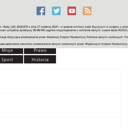
o i Rady (UE) 2016/679 z dnia 27 kwietnia 2016 r. w sprawie ochrony osób fizycznych w związku z 
Świat
Społeczność
Sport
Historia
Galerie
Wideo
ENGLI
oraz uchylenia dyrektywy 95/46/WE (ogólne rozporządzenie o ochronie danych, zwane także RODO).
acje dotyczące przetwarzania przez Wojskowy Instytut Wydawniczy Państwa danych osobowych. Pro
zaakceptowanie warunków przetwarzania danych osobowych przez Wojskowych Instytut Wydawniczy
Misje
Prawo
Sport
Historia