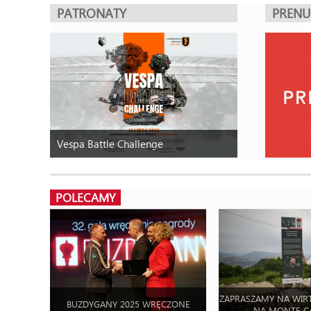
PATRONATY
PREN
Vespa Battle Challenge
POLECAMY
ZAPRASZAMY NA WIR
BUZDYGANY 2025 WRĘCZONE
NA MONTE C