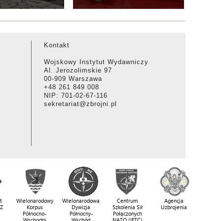
Kontakt
Wojskowy Instytut Wydawniczy
Al. Jerozolimskie 97
00-909 Warszawa
+48 261 849 008
NIP: 701-02-67-116
sekretariat@zbrojni.pl
t
Wielonarodowy
Wielonarodowa
Centrum
Agencja
SZ
Korpus
Dywizja
Szkolenia Sił
Uzbrojenia
Północno-
Północny-
Połączonych
Wschodni
Wschód
NATO (JFTC)