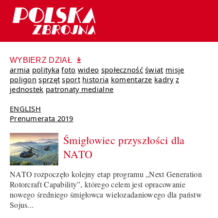
WYBIERZ DZIAŁ
armia
polityka
foto
wideo
społeczność
świat
misje
poligon
sprzęt
sport
historia
komentarze
kadry
z
jednostek
patronaty medialne
ENGLISH
Prenumerata 2019
Śmigłowiec przyszłości dla
NATO
NATO rozpoczęło kolejny etap programu „Next Generation
Rotorcraft Capability”, którego celem jest opracowanie
nowego średniego śmigłowca wielozadaniowego dla państw
Sojus...