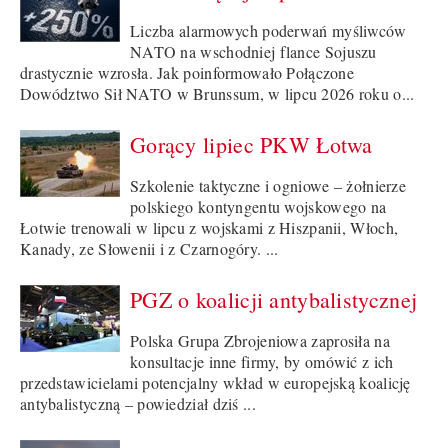
Liczba alarmowych poderwań myśliwców
NATO na wschodniej flance Sojuszu
drastycznie wzrosła. Jak poinformowało Połączone
Dowództwo Sił NATO w Brunssum, w lipcu 2026 roku o...
Gorący lipiec PKW Łotwa
Szkolenie taktyczne i ogniowe – żołnierze
polskiego kontyngentu wojskowego na
Łotwie trenowali w lipcu z wojskami z Hiszpanii, Włoch,
Kanady, ze Słowenii i z Czarnogóry. ...
PGZ o koalicji antybalistycznej
Polska Grupa Zbrojeniowa zaprosiła na
konsultacje inne firmy, by omówić z ich
przedstawicielami potencjalny wkład w europejską koalicję
antybalistyczną – powiedział dziś ...