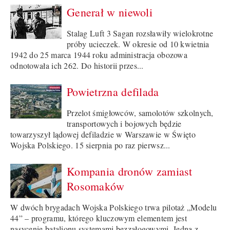
Generał w niewoli
Stalag Luft 3 Sagan rozsławiły wielokrotne
próby ucieczek. W okresie od 10 kwietnia
1942 do 25 marca 1944 roku administracja obozowa
odnotowała ich 262. Do historii przes...
Powietrzna defilada
Przelot śmigłowców, samolotów szkolnych,
transportowych i bojowych będzie
towarzyszył lądowej defiladzie w Warszawie w Święto
Wojska Polskiego. 15 sierpnia po raz pierwsz...
Kompania dronów zamiast
Rosomaków
W dwóch brygadach Wojska Polskiego trwa pilotaż „Modelu
44” – programu, którego kluczowym elementem jest
nasycenie batalionu systemami bezzałogowymi. Jedną z