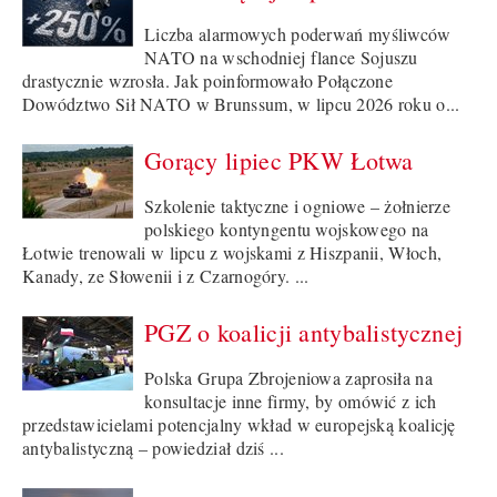
Liczba alarmowych poderwań myśliwców
NATO na wschodniej flance Sojuszu
drastycznie wzrosła. Jak poinformowało Połączone
Dowództwo Sił NATO w Brunssum, w lipcu 2026 roku o...
Gorący lipiec PKW Łotwa
Szkolenie taktyczne i ogniowe – żołnierze
polskiego kontyngentu wojskowego na
Łotwie trenowali w lipcu z wojskami z Hiszpanii, Włoch,
Kanady, ze Słowenii i z Czarnogóry. ...
PGZ o koalicji antybalistycznej
Polska Grupa Zbrojeniowa zaprosiła na
konsultacje inne firmy, by omówić z ich
przedstawicielami potencjalny wkład w europejską koalicję
antybalistyczną – powiedział dziś ...