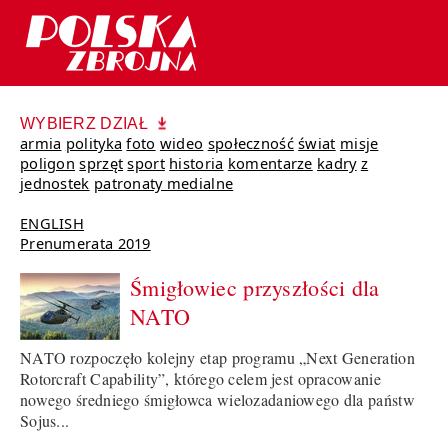
WYBIERZ DZIAŁ
armia
polityka
foto
wideo
społeczność
świat
misje
poligon
sprzęt
sport
historia
komentarze
kadry
z
jednostek
patronaty medialne
ENGLISH
Prenumerata 2019
Śmigłowiec przyszłości dla
NATO
NATO rozpoczęło kolejny etap programu „Next Generation
Rotorcraft Capability”, którego celem jest opracowanie
nowego średniego śmigłowca wielozadaniowego dla państw
Sojus...