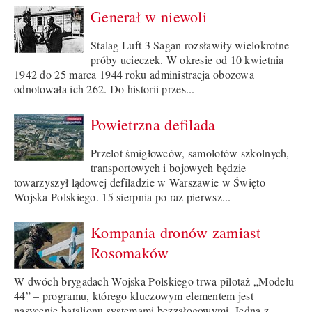
Generał w niewoli
Stalag Luft 3 Sagan rozsławiły wielokrotne
próby ucieczek. W okresie od 10 kwietnia
1942 do 25 marca 1944 roku administracja obozowa
odnotowała ich 262. Do historii przes...
Powietrzna defilada
Przelot śmigłowców, samolotów szkolnych,
transportowych i bojowych będzie
towarzyszył lądowej defiladzie w Warszawie w Święto
Wojska Polskiego. 15 sierpnia po raz pierwsz...
Kompania dronów zamiast
Rosomaków
W dwóch brygadach Wojska Polskiego trwa pilotaż „Modelu
44” – programu, którego kluczowym elementem jest
nasycenie batalionu systemami bezzałogowymi. Jedną z