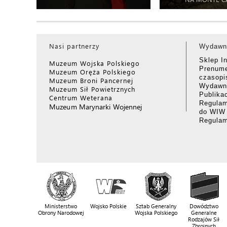
Nasi partnerzy
Wydawn
Sklep I
Muzeum Wojska Polskiego
Prenume
Muzeum Oręża Polskiego
czasop
Muzeum Broni Pancernej
Wydawni
Muzeum Sił Powietrznych
Publika
Centrum Weterana
Regulam
Muzeum Marynarki Wojennej
do WIW
Regula
Ministerstwo
Wojsko Polskie
Sztab Generalny
Dowództwo
Obrony Narodowej
Wojska Polskiego
Generalne
Rodzajów Sił
Zbrojnych