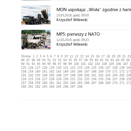
MON uspokaja: „Wisła” zgodnie z h
15.03.2019, godz. 09:50
Krzysztof Wilewski
MP5: pierwszy z NATO
12.03.2019, godz. 09:23
Krzysztof Wilewski
Strona:
1
2
3
4
5
6
7
8
9
10
11
12
13
14
15
16
17
18
19
20
21
22
46
47
48
49
50
51
52
53
54
55
56
57
58
59
60
61
62
63
64
65
66
90
91
92
93
94
95
96
97
98
99
100
101
102
103
104
105
106
107
125
126
127
128
129
130
131
132
133
134
135
136
137
138
139
14
158
159
160
161
162
163
164
165
166
167
168
169
170
171
172
17
191
192
193
194
195
196
197
198
199
200
201
202
203
204
205
20
224
225
226
227
228
229
230
231
232
233
234
235
236
237
238
23
257
258
259
260
261
262
263
264
265
266
267
268
269
270
271
27
290
291
292
293
294
295
296
297
298