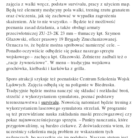
zajęcia z walki wręcz, podstaw survivalu, pracy z użyciem map.
Będą też elementy medycyny pola walki, trening rzutu granatem
oraz ćwiczenia, jak się zachować w wypadku zagrożenia
skażeniem. Ale to nie wszystko. – Będzie też możliwość
poznania zasad działania, a także obsługi armaty
przeciwlotniczej ZU-23-2K 23 mm – tłumaczy kpt. Szymon
Głazowski, oficer prasowy 19 Brygady Zmechanizowanej.
Oznacza to, że będzie można spróbować namierzyć cele. –
Ponadto oczywiście odbędzie się pokaz naszego sprzętu
wojskowego – zachęca kpt. Głazowski. Żołnierze zadbali też o
„racje żywnościowe”. W menu – tradycyjna wojskowa
grochówka, kiełbaski i karkówka z grilla.
Sporo atrakcji szykuje też poznańskie Centrum Szkolenia Wojsk
Lądowych. Zajęcia odbędą się na poligonie w Biedrusku.
Tradycyjnie będzie można nauczyć się składać i rozkładać broń,
strzelić z wykorzystaniem symulatora, poznać podstawy
terenoznawstwa i
survivalu
. Nowością natomiast będzie trening z
wykorzystaniem laserowego symulatora strzelań. W programie
są też przewidziane nauka zakładania maski przeciwgazowej czy
pokaz najnowocześniejszego sprzętu. – Punkty nauczania, które
przygotowaliśmy, są bardzo ciekawe. Z doświadczenia wiem, że
uczestnicy szkolenia mają problem ze wskazaniem tych
najlepszych, bo wszystkie się im podobają. Naszym atutem jest