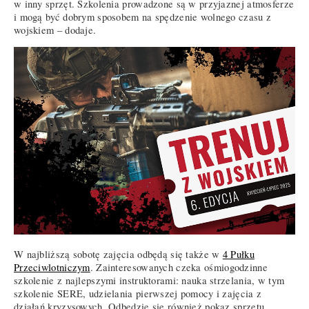
w inny sprzęt. Szkolenia prowadzone są w przyjaznej atmosferze
i mogą być dobrym sposobem na spędzenie wolnego czasu z
wojskiem – dodaje.
W najbliższą sobotę zajęcia odbędą się także w
4 Pułku
Przeciwlotniczym
. Zainteresowanych czeka ośmiogodzinne
szkolenie z najlepszymi instruktorami: nauka strzelania, w tym
szkolenie SERE, udzielania pierwszej pomocy i zajęcia z
działań kryzysowych. Odbędzie się również pokaz sprzętu