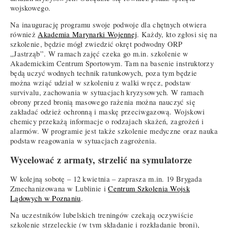
wojskowego.
Na inaugurację programu swoje podwoje dla chętnych otwiera
również
Akademia Marynarki Wojennej
. Każdy, kto zgłosi się na
szkolenie, będzie mógł zwiedzić okręt podwodny ORP
„Jastrząb”. W ramach zajęć czeka go m.in. szkolenie w
Akademickim Centrum Sportowym. Tam na basenie instruktorzy
będą uczyć wodnych technik ratunkowych, poza tym będzie
można wziąć udział w szkoleniu z walki wręcz, podstaw
survivalu, zachowania w sytuacjach kryzysowych. W ramach
obrony przed bronią masowego rażenia można nauczyć się
zakładać odzież ochronną i maskę przeciwgazową. Wojskowi
chemicy przekażą informacje o rodzajach skażeń, zagrożeń i
alarmów. W programie jest także szkolenie medyczne oraz nauka
podstaw reagowania w sytuacjach zagrożenia.
Wycelować z armaty, strzelić na symulatorze
W kolejną sobotę – 12 kwietnia – zaprasza m.in. 19 Brygada
Zmechanizowana w Lublinie i
Centrum Szkolenia Wojsk
Lądowych w Poznaniu
.
Na uczestników lubelskich treningów czekają oczywiście
szkolenie strzeleckie (w tym składanie i rozkładanie broni),