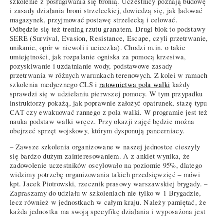
szkolenie z posługiwania się bronią. Uczestnicy poznają budowę
i zasady działania broni strzeleckiej, dowiedzą się, jak ładować
magazynek, przyjmować postawę strzelecką i celować.
Odbędzie się też trening rzutu granatem. Drugi blok to podstawy
SERE (Survival, Evasion, Resistance, Escape, czyli przetrwanie,
unikanie, opór w niewoli i ucieczka). Chodzi m.in. o takie
umiejętności, jak rozpalanie ogniska za pomocą krzesiwa,
pozyskiwanie i uzdatnianie wody, podstawowe zasady
przetrwania w różnych warunkach terenowych. Z kolei w ramach
szkolenia medycznego CLS i
ratownictwa pola walki
każdy
sprawdzi się w udzielaniu pierwszej pomocy. W tym przypadku
instruktorzy pokażą, jak poprawnie założyć opatrunek, stazę typu
CAT czy ewakuować rannego z pola walki. W programie jest też
nauka podstaw walki wręcz. Przy okazji zajęć będzie można
obejrzeć sprzęt wojskowy, którym dysponują pancerniacy.
– Zawsze szkolenia organizowane w naszej jednostce cieszyły
się bardzo dużym zainteresowaniem. A z ankiet wynika, że
zadowolenie uczestników oscylowało na poziomie 95%, dlatego
widzimy potrzebę organizowania takich przedsięwzięć – mówi
kpt. Jacek Piotrowski, rzecznik prasowy warszawskiej brygady. –
Zapraszamy do udziału w szkoleniach nie tylko w 1 Brygadzie,
lecz również w jednostkach w całym kraju. Należy pamiętać, że
każda jednostka ma swoją specyfikę działania i wyposażona jest