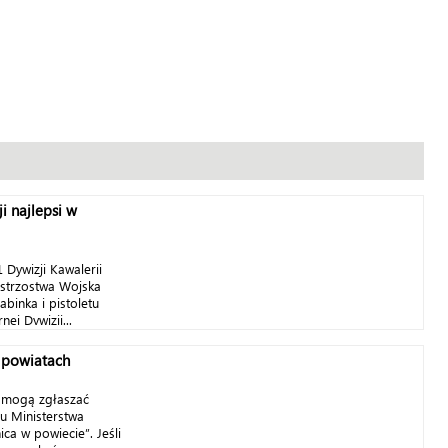
ji najlepsi w
Dywizji Kawalerii
istrzostwa Wojska
abinka i pistoletu
ej Dywizji...
w powiatach
 mogą zgłaszać
u Ministerstwa
ca w powiecie”. Jeśli