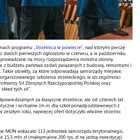
ramach programu
„Strzelnica w powiecie”
, nad którymi pieczę
ki dwóch pierwszych ogłoszono w czerwcu, a w październiku
rzeprowadzane na mocy rozporządzenia ministra obrony
ia z budżetu państwa zadań związanych z budową, remontami i
o. Takie obiekty, za które odpowiadają samorządy miejskie,
rganizowanego szkolenia strzeleckiego, w szczególności
łnierzy Sił Zbrojnych Rzeczypospolitej Polskiej oraz
kład tych sił”.
iedzialnych za klasyczne strzelnice, ale od czterech lat
tyczne i wirtualne (m.in. dla szkół ponadpodstawowych z
eszłym roku, najwięcej ofert dotyczyło właśnie strzelnic
lne MON wskazało 113 jednostek samorządu terytorialnego,
 15,5 mln zł (maksymalnie 200 tys. zł na jedną inwestycję).