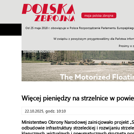
moja polska zbrojna
Od 25 maja 2018 r. obowiązuje w Polsce Rozporządzenie Parlamentu Europejskieg
Armia
Poligon
Sprzęt
Misje
Polityka
Prawo
W związku z powyższym przygotowaliśmy dla Państwa inform
Prosimy o 
Więcej pieniędzy na strzelnice w powie
22.10.2025, godz. 10:10
Ministerstwo Obrony Narodowej zainicjowało projekt „S
odbudowie infrastruktury strzeleckiej i rozwijaniu strze
klasycznych, wirtualnych i pneumatycznych skorzysta p