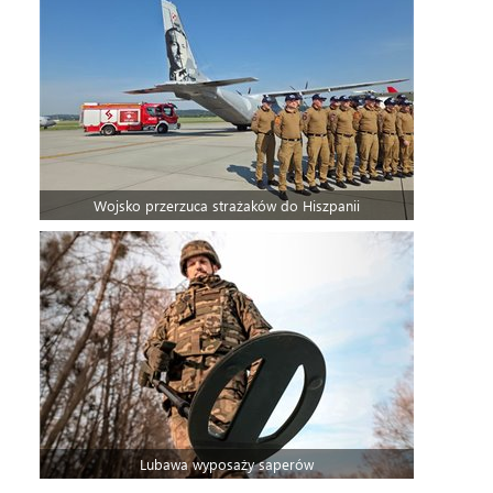
Wojsko przerzuca strażaków do Hiszpanii
Lubawa wyposaży saperów