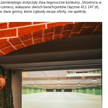
zamkniętego dotyczyły dwa tegoroczne konkursy „Strzelnica w
w czerwcu, wskazano dwóch beneficjentów (łącznie 411 147 zł),
 dwie gminy, które zgłosiły swoje oferty, nie spełniły