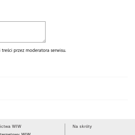
treści przez moderatora serwisu.
ictwa WIW
Na skróty
nternetowy WIW