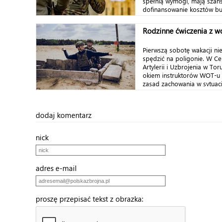
spełnią wymogi, mają szan
dofinansowanie kosztów b
modernizacji...
Rodzinne ćwiczenia z w
Pierwszą sobotę wakacji nie
spędzić na poligonie. W Ce
Artylerii i Uzbrojenia w To
okiem instruktorów WOT-u u
zasad zachowania w sytuacji
dodaj komentarz
nick
adres e-mail
proszę przepisać tekst z obrazka: