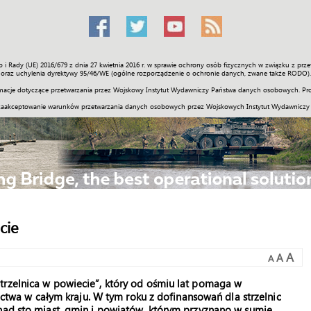
o i Rady (UE) 2016/679 z dnia 27 kwietnia 2016 r. w sprawie ochrony osób fizycznych w związku z 
Świat
Społeczność
Sport
Historia
Galerie
Wideo
ENGLI
oraz uchylenia dyrektywy 95/46/WE (ogólne rozporządzenie o ochronie danych, zwane także RODO).
acje dotyczące przetwarzania przez Wojskowy Instytut Wydawniczy Państwa danych osobowych. Pro
zaakceptowanie warunków przetwarzania danych osobowych przez Wojskowych Instytut Wydawniczy
cie
A
A
A
trzelnica w powiecie”, który od ośmiu lat pomaga w
lectwa w całym kraju. W tym roku z dofinansowań dla strzelnic
onad sto miast, gmin i powiatów, którym przyznano w sumie