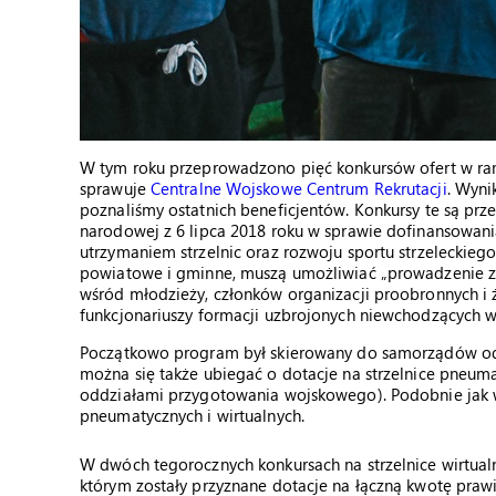
W tym roku przeprowadzono pięć konkursów ofert w 
sprawuje
Centralne Wojskowe Centrum Rekrutacji
. Wyni
poznaliśmy ostatnich beneficjentów. Konkursy te są p
narodowej z 6 lipca 2018 roku w sprawie dofinansowan
utrzymaniem strzelnic oraz rozwoju sportu strzeleckieg
powiatowe i gminne, muszą umożliwiać „prowadzenie zo
wśród młodzieży, członków organizacji proobronnych i żo
funkcjonariuszy formacji uzbrojonych niewchodzących w s
Początkowo program był skierowany do samorządów odpow
można się także ubiegać o dotacje na strzelnice pneuma
oddziałami przygotowania wojskowego). Podobnie jak w z
pneumatycznych i wirtualnych.
W dwóch tegorocznych konkursach na strzelnice wirtua
którym zostały przyznane dotacje na łączną kwotę prawie