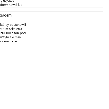
sę uzyskać
udowy nowej lub
ojskiem
którzy postanowili
ntrum Szkolenia
runiu 100 osób pod
czyło się m.in.
 zagrożenia i...