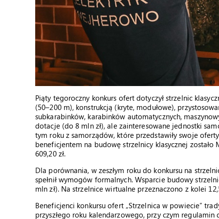
Piąty tegoroczny konkurs ofert dotyczył strzelnic klasyc
(50–200 m), konstrukcją (kryte, modułowe), przystosowa
subkarabinków, karabinków automatycznych, maszynowyc
dotacje (do 8 mln zł), ale zainteresowane jednostki sam
tym roku z samorządów, które przedstawiły swoje ofert
beneficjentem na budowę strzelnicy klasycznej zostało
609,20 zł.
Dla porównania, w zeszłym roku do konkursu na strzelnicę
spełnił wymogów formalnych. Wsparcie budowy strzeln
mln zł). Na strzelnice wirtualne przeznaczono z kolei 12,5
Beneficjenci konkursu ofert „Strzelnica w powiecie” tra
przyszłego roku kalendarzowego, przy czym regulamin 