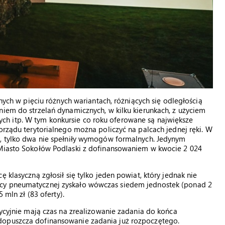
znych w pięciu różnych wariantach, różniących się odległością
niem do strzelań dynamicznych, w kilku kierunkach, z użyciem
h itp. W tym konkursie co roku oferowane są największe
orządu terytorialnego można policzyć na palcach jednej ręki. W
y, tylko dwa nie spełniły wymogów formalnych. Jedynym
 Miasto Sokołów Podlaski z dofinansowaniem w kwocie 2 024
 klasyczną zgłosił się tylko jeden powiat, który jednak nie
icy pneumatycznej zyskało wówczas siedem jednostek (ponad 2
 mln zł (83 oferty).
dycyjnie mają czas na zrealizowanie zadania do końca
dopuszcza dofinansowanie zadania już rozpoczętego.