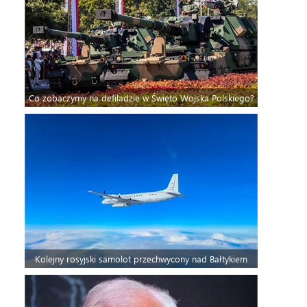
Co zobaczymy na defiladzie w Święto Wojska Polskiego?
Kolejny rosyjski samolot przechwycony nad Bałtykiem