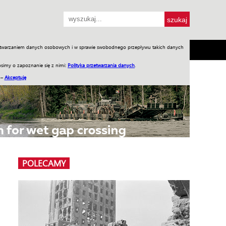
przetwarzaniem danych osobowych i w sprawie swobodnego przepływu takich danych
SH
SKLEP
Jednodniówki
Praca w WIW
simy o zapoznanie się z nimi:
Polityka przetwarzania danych
.
 –
Akceptuję
POLECAMY