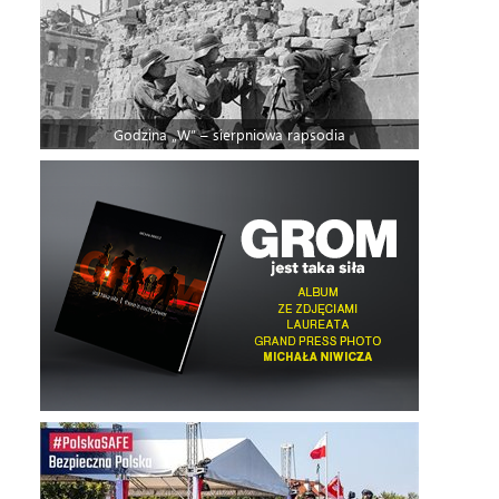
Godzina „W” – sierpniowa rapsodia