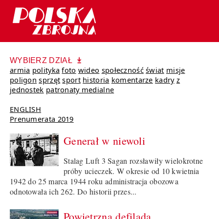
WYBIERZ DZIAŁ
armia
polityka
foto
wideo
społeczność
świat
misje
poligon
sprzęt
sport
historia
komentarze
kadry
z
jednostek
patronaty medialne
ENGLISH
Prenumerata 2019
Generał w niewoli
Stalag Luft 3 Sagan rozsławiły wielokrotne
próby ucieczek. W okresie od 10 kwietnia
1942 do 25 marca 1944 roku administracja obozowa
odnotowała ich 262. Do historii przes...
Powietrzna defilada