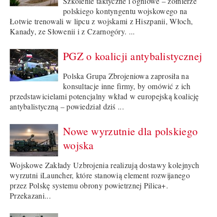
Szkolenie taktyczne i ogniowe – żołnierze
polskiego kontyngentu wojskowego na
Łotwie trenowali w lipcu z wojskami z Hiszpanii, Włoch,
Kanady, ze Słowenii i z Czarnogóry. ...
PGZ o koalicji antybalistycznej
Polska Grupa Zbrojeniowa zaprosiła na
konsultacje inne firmy, by omówić z ich
przedstawicielami potencjalny wkład w europejską koalicję
antybalistyczną – powiedział dziś ...
Nowe wyrzutnie dla polskiego
wojska
Wojskowe Zakłady Uzbrojenia realizują dostawy kolejnych
wyrzutni iLauncher, które stanowią element rozwijanego
przez Polskę systemu obrony powietrznej Pilica+.
Przekazani...