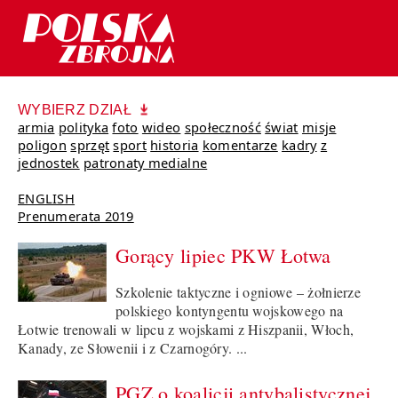
WYBIERZ DZIAŁ
armia
polityka
foto
wideo
społeczność
świat
misje
poligon
sprzęt
sport
historia
komentarze
kadry
z
jednostek
patronaty medialne
ENGLISH
Prenumerata 2019
Gorący lipiec PKW Łotwa
Szkolenie taktyczne i ogniowe – żołnierze
polskiego kontyngentu wojskowego na
Łotwie trenowali w lipcu z wojskami z Hiszpanii, Włoch,
Kanady, ze Słowenii i z Czarnogóry. ...
PGZ o koalicji antybalistycznej