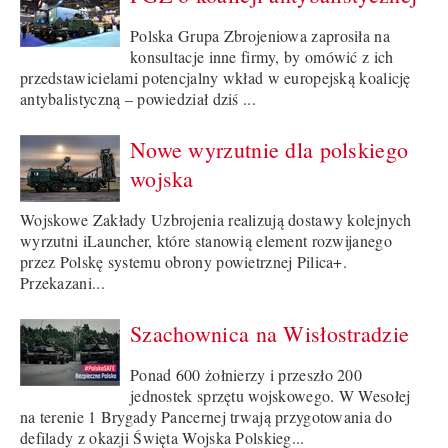
Polska Grupa Zbrojeniowa zaprosiła na
konsultacje inne firmy, by omówić z ich
przedstawicielami potencjalny wkład w europejską koalicję
antybalistyczną – powiedział dziś ...
Nowe wyrzutnie dla polskiego
wojska
Wojskowe Zakłady Uzbrojenia realizują dostawy kolejnych
wyrzutni iLauncher, które stanowią element rozwijanego
przez Polskę systemu obrony powietrznej Pilica+.
Przekazani...
Szachownica na Wisłostradzie
Ponad 600 żołnierzy i przeszło 200
jednostek sprzętu wojskowego. W Wesołej
na terenie 1 Brygady Pancernej trwają przygotowania do
defilady z okazji Święta Wojska Polskieg...