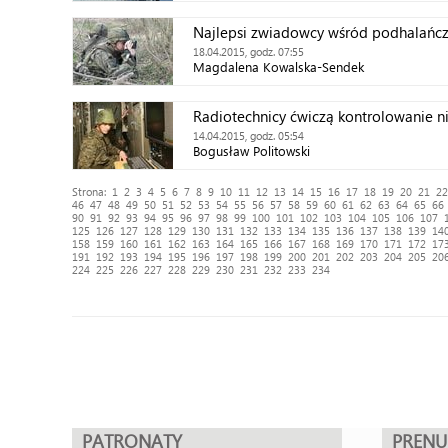
Najlepsi zwiadowcy wśród podhalańc
18.04.2015, godz. 07:55
Magdalena Kowalska-Sendek
Radiotechnicy ćwiczą kontrolowanie n
14.04.2015, godz. 05:54
Bogusław Politowski
Strona:
1
2
3
4
5
6
7
8
9
10
11
12
13
14
15
16
17
18
19
20
21
22
46
47
48
49
50
51
52
53
54
55
56
57
58
59
60
61
62
63
64
65
66
90
91
92
93
94
95
96
97
98
99
100
101
102
103
104
105
106
107
125
126
127
128
129
130
131
132
133
134
135
136
137
138
139
14
158
159
160
161
162
163
164
165
166
167
168
169
170
171
172
17
191
192
193
194
195
196
197
198
199
200
201
202
203
204
205
20
224
225
226
227
228
229
230
231
232
233
234
PATRONATY
PREN