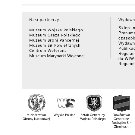
Nasi partnerzy
Wydawn
Sklep I
Muzeum Wojska Polskiego
Prenume
Muzeum Oręża Polskiego
czasop
Muzeum Broni Pancernej
Wydawni
Muzeum Sił Powietrznych
Publika
Centrum Weterana
Regulam
Muzeum Marynarki Wojennej
do WIW
Regula
Ministerstwo
Wojsko Polskie
Sztab Generalny
Dowództwo
Obrony Narodowej
Wojska Polskiego
Generalne
Rodzajów Sił
Zbrojnych