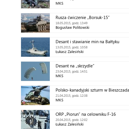
MKS
Rusza ćwiczenie „Borsuk-15”
18.05.2015, godz. 13:49
Bogusław Politowski
Desant i stawianie min na Bałtyku
13.05.2015, godz. 10:58
Łukasz Zalesiński
Desant na „skrzydle”
23.04.2015, godz. 14:51
MKS
Polsko-kanadyjski szturm w Bieszczad
21.04.2015, godz. 12:38
MKS
ORP „Piorun” na celowniku F-16
20.04.2015, godz. 12:02
Łukasz Zalesiński