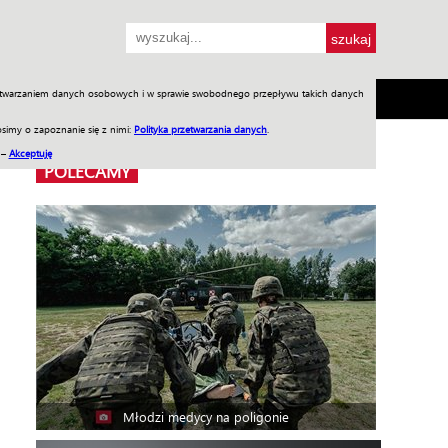
przetwarzaniem danych osobowych i w sprawie swobodnego przepływu takich danych
SH
SKLEP
Jednodniówki
Praca w WIW
simy o zapoznanie się z nimi:
Polityka przetwarzania danych
.
 –
Akceptuję
POLECAMY
Młodzi medycy na poligonie