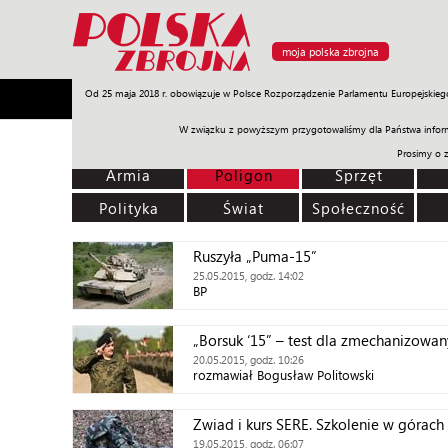
moja polska zbrojna
Od 25 maja 2018 r. obowiązuje w Polsce Rozporządzenie Parlamentu Europejskieg
Armia
Poligon
Sprzęt
Misje
Polityka
Prawo
W związku z powyższym przygotowaliśmy dla Państwa inform
Prosimy o 
Armia
Poligon
Sprzęt
Polityka
Świat
Społeczność
Ruszyła „Puma-15”
25.05.2015, godz. 14:02
BP
„Borsuk ‘15” – test dla zmechanizowa
20.05.2015, godz. 10:26
rozmawiał Bogusław Politowski
Zwiad i kurs SERE. Szkolenie w górach
19.05.2015, godz. 06:07