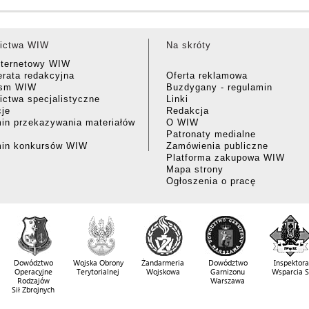
ictwa WIW
Na skróty
nternetowy WIW
rata redakcyjna
Oferta reklamowa
ism WIW
Buzdygany - regulamin
ctwa specjalistyczne
Linki
cje
Redakcja
in przekazywania materiałów
O WIW
Patronaty medialne
min konkursów WIW
Zamówienia publiczne
Platforma zakupowa WIW
Mapa strony
Ogłoszenia o pracę
Dowództwo
Wojska Obrony
Żandarmeria
Dowództwo
Inspektora
Operacyjne
Terytorialnej
Wojskowa
Garnizonu
Wsparcia 
Rodzajów
Warszawa
Sił Zbrojnych