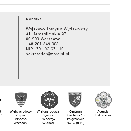
Kontakt
Wojskowy Instytut Wydawniczy
Al. Jerozolimskie 97
00-909 Warszawa
+48 261 849 008
NIP: 701-02-67-116
sekretariat@zbrojni.pl
t
Wielonarodowy
Wielonarodowa
Centrum
Agencja
SZ
Korpus
Dywizja
Szkolenia Sił
Uzbrojenia
Północno-
Północny-
Połączonych
Wschodni
Wschód
NATO (JFTC)