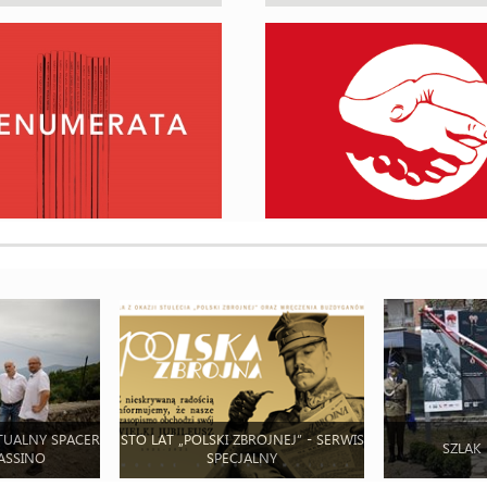
TUALNY SPACER
STO LAT „POLSKI ZBROJNEJ” - SERWIS
SZLAK
ASSINO
SPECJALNY