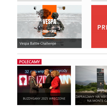
Vespa Battle Challenge
POLECAMY
ZAPRASZAMY NA WIR
BUZDYGANY 2025 WRĘCZONE
NA MONTE C