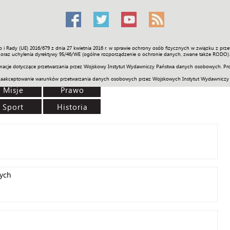
o i Rady (UE) 2016/679 z dnia 27 kwietnia 2016 r. w sprawie ochrony osób fizycznych w związku z 
Świat
Społeczność
Sport
Historia
Galerie
Wideo
ENGLI
oraz uchylenia dyrektywy 95/46/WE (ogólne rozporządzenie o ochronie danych, zwane także RODO).
acje dotyczące przetwarzania przez Wojskowy Instytut Wydawniczy Państwa danych osobowych. Pro
zaakceptowanie warunków przetwarzania danych osobowych przez Wojskowych Instytut Wydawniczy
Misje
Prawo
Sport
Historia
nych