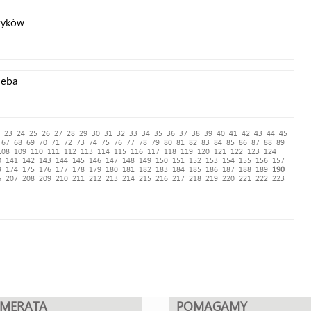
zyków
ieba
23
24
25
26
27
28
29
30
31
32
33
34
35
36
37
38
39
40
41
42
43
44
45
67
68
69
70
71
72
73
74
75
76
77
78
79
80
81
82
83
84
85
86
87
88
89
108
109
110
111
112
113
114
115
116
117
118
119
120
121
122
123
124
0
141
142
143
144
145
146
147
148
149
150
151
152
153
154
155
156
157
3
174
175
176
177
178
179
180
181
182
183
184
185
186
187
188
189
190
6
207
208
209
210
211
212
213
214
215
216
217
218
219
220
221
222
223
UMERATA
POMAGAMY