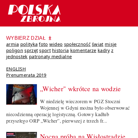
WYBIERZ DZIAŁ
armia
polityka
foto
wideo
społeczność
świat
misje
poligon
sprzęt
sport
historia
komentarze
kadry
z
jednostek
patronaty medialne
ENGLISH
Prenumerata 2019
„Wicher" wkrótce na wodzie
W niedzielę wieczorem w PGZ Stoczni
Wojennej w Gdyni można było obserwować
niecodzienną operację logistyczną. Gotowy kadłub
przyszłego ORP „Wicher”, pierwszej z trzech fr...
Nocna próba na Wisłostradzie