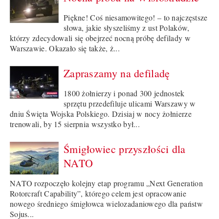
Piękne! Coś niesamowitego! – to najczęstsze
słowa, jakie słyszeliśmy z ust Polaków,
którzy zdecydowali się obejrzeć nocną próbę defilady w
Warszawie. Okazało się także, ż...
Zapraszamy na defiladę
1800 żołnierzy i ponad 300 jednostek
sprzętu przedefiluje ulicami Warszawy w
dniu Święta Wojska Polskiego. Dzisiaj w nocy żołnierze
trenowali, by 15 sierpnia wszystko był...
Śmigłowiec przyszłości dla
NATO
NATO rozpoczęło kolejny etap programu „Next Generation
Rotorcraft Capability”, którego celem jest opracowanie
nowego średniego śmigłowca wielozadaniowego dla państw
Sojus...