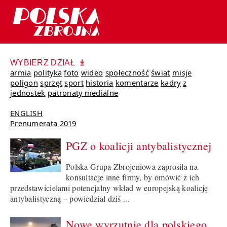
WYBIERZ DZIAŁ
armia
polityka
foto
wideo
społeczność
świat
misje
poligon
sprzęt
sport
historia
komentarze
kadry
z
jednostek
patronaty medialne
ENGLISH
Prenumerata 2019
PGZ o koalicji antybalistycznej
Polska Grupa Zbrojeniowa zaprosiła na
konsultacje inne firmy, by omówić z ich
przedstawicielami potencjalny wkład w europejską koalicję
antybalistyczną – powiedział dziś ...
Nowe wyrzutnie dla polskiego