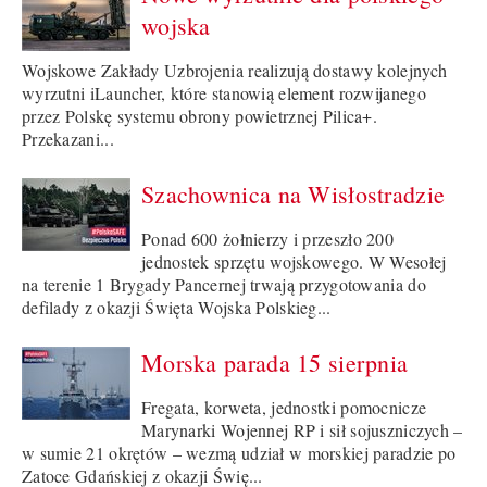
wojska
Wojskowe Zakłady Uzbrojenia realizują dostawy kolejnych
wyrzutni iLauncher, które stanowią element rozwijanego
przez Polskę systemu obrony powietrznej Pilica+.
Przekazani...
Szachownica na Wisłostradzie
Ponad 600 żołnierzy i przeszło 200
jednostek sprzętu wojskowego. W Wesołej
na terenie 1 Brygady Pancernej trwają przygotowania do
defilady z okazji Święta Wojska Polskieg...
Morska parada 15 sierpnia
Fregata, korweta, jednostki pomocnicze
Marynarki Wojennej RP i sił sojuszniczych –
w sumie 21 okrętów – wezmą udział w morskiej paradzie po
Zatoce Gdańskiej z okazji Świę...