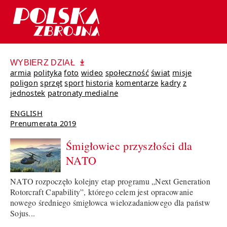
WYBIERZ DZIAŁ
armia
polityka
foto
wideo
społeczność
świat
misje
poligon
sprzęt
sport
historia
komentarze
kadry
z
jednostek
patronaty medialne
ENGLISH
Prenumerata 2019
Śmigłowiec przyszłości dla
NATO
NATO rozpoczęło kolejny etap programu „Next Generation
Rotorcraft Capability”, którego celem jest opracowanie
nowego średniego śmigłowca wielozadaniowego dla państw
Sojus...