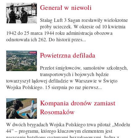
Generał w niewoli
Stalag Luft 3 Sagan rozsławiły wielokrotne
próby ucieczek. W okresie od 10 kwietnia
1942 do 25 marca 1944 roku administracja obozowa
odnotowała ich 262. Do historii przes...
Powietrzna defilada
Przelot śmigłowców, samolotów szkolnych,
transportowych i bojowych będzie
towarzyszył lądowej defiladzie w Warszawie w Święto
Wojska Polskiego. 15 sierpnia po raz pierwsz...
Kompania dronów zamiast
Rosomaków
W dwóch brygadach Wojska Polskiego trwa pilotaż „Modelu
44” – programu, którego kluczowym elementem jest
nasycenie batalionu systemami bezzałogowymi. Jedną z