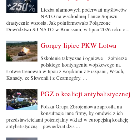
Liczba alarmowych poderwań myśliwców
NATO na wschodniej flance Sojuszu
drastycznie wzrosła. Jak poinformowało Połączone
Dowództwo Sił NATO w Brunssum, w lipcu 2026 roku o...
Gorący lipiec PKW Łotwa
Szkolenie taktyczne i ogniowe – żołnierze
polskiego kontyngentu wojskowego na
Łotwie trenowali w lipcu z wojskami z Hiszpanii, Włoch,
Kanady, ze Słowenii i z Czarnogóry. ...
PGZ o koalicji antybalistycznej
Polska Grupa Zbrojeniowa zaprosiła na
konsultacje inne firmy, by omówić z ich
przedstawicielami potencjalny wkład w europejską koalicję
antybalistyczną – powiedział dziś ...