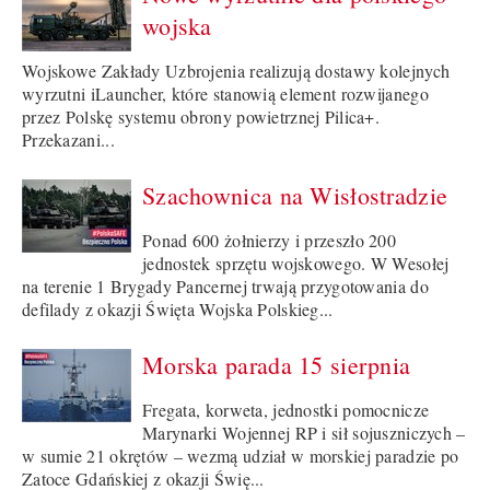
wojska
Wojskowe Zakłady Uzbrojenia realizują dostawy kolejnych
wyrzutni iLauncher, które stanowią element rozwijanego
przez Polskę systemu obrony powietrznej Pilica+.
Przekazani...
Szachownica na Wisłostradzie
Ponad 600 żołnierzy i przeszło 200
jednostek sprzętu wojskowego. W Wesołej
na terenie 1 Brygady Pancernej trwają przygotowania do
defilady z okazji Święta Wojska Polskieg...
Morska parada 15 sierpnia
Fregata, korweta, jednostki pomocnicze
Marynarki Wojennej RP i sił sojuszniczych –
w sumie 21 okrętów – wezmą udział w morskiej paradzie po
Zatoce Gdańskiej z okazji Świę...