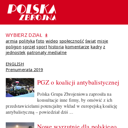
WYBIERZ DZIAŁ
armia
polityka
foto
wideo
społeczność
świat
misje
poligon
sprzęt
sport
historia
komentarze
kadry
z
jednostek
patronaty medialne
ENGLISH
Prenumerata 2019
PGZ o koalicji antybalistycznej
Polska Grupa Zbrojeniowa zaprosiła na
konsultacje inne firmy, by omówić z ich
przedstawicielami potencjalny wkład w europejską koalicję
antybalistyczną – powiedział dziś ...
Nowe wyrzutnie dla polskiego