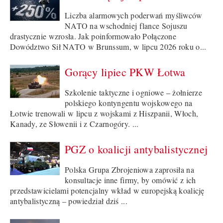
Liczba alarmowych poderwań myśliwców
NATO na wschodniej flance Sojuszu
drastycznie wzrosła. Jak poinformowało Połączone
Dowództwo Sił NATO w Brunssum, w lipcu 2026 roku o...
Gorący lipiec PKW Łotwa
Szkolenie taktyczne i ogniowe – żołnierze
polskiego kontyngentu wojskowego na
Łotwie trenowali w lipcu z wojskami z Hiszpanii, Włoch,
Kanady, ze Słowenii i z Czarnogóry. ...
PGZ o koalicji antybalistycznej
Polska Grupa Zbrojeniowa zaprosiła na
konsultacje inne firmy, by omówić z ich
przedstawicielami potencjalny wkład w europejską koalicję
antybalistyczną – powiedział dziś ...