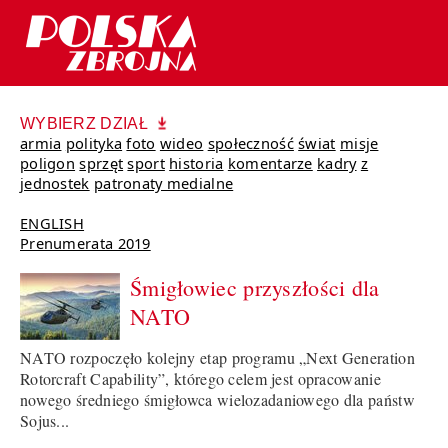
WYBIERZ DZIAŁ
armia
polityka
foto
wideo
społeczność
świat
misje
poligon
sprzęt
sport
historia
komentarze
kadry
z
jednostek
patronaty medialne
ENGLISH
Prenumerata 2019
Śmigłowiec przyszłości dla
NATO
NATO rozpoczęło kolejny etap programu „Next Generation
Rotorcraft Capability”, którego celem jest opracowanie
nowego średniego śmigłowca wielozadaniowego dla państw
Sojus...