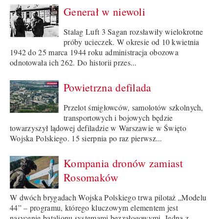
Generał w niewoli
Stalag Luft 3 Sagan rozsławiły wielokrotne
próby ucieczek. W okresie od 10 kwietnia
1942 do 25 marca 1944 roku administracja obozowa
odnotowała ich 262. Do historii przes...
Powietrzna defilada
Przelot śmigłowców, samolotów szkolnych,
transportowych i bojowych będzie
towarzyszył lądowej defiladzie w Warszawie w Święto
Wojska Polskiego. 15 sierpnia po raz pierwsz...
Kompania dronów zamiast
Rosomaków
W dwóch brygadach Wojska Polskiego trwa pilotaż „Modelu
44” – programu, którego kluczowym elementem jest
nasycenie batalionu systemami bezzałogowymi. Jedną z