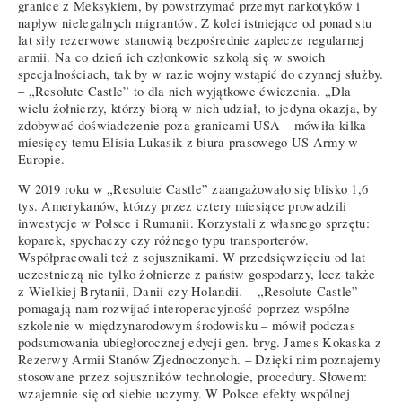
granice z Meksykiem, by powstrzymać przemyt narkotyków i
napływ nielegalnych migrantów. Z kolei istniejące od ponad stu
lat siły rezerwowe stanowią bezpośrednie zaplecze regularnej
armii. Na co dzień ich członkowie szkolą się w swoich
specjalnościach, tak by w razie wojny wstąpić do czynnej służby.
– „Resolute Castle” to dla nich wyjątkowe ćwiczenia. „Dla
wielu żołnierzy, którzy biorą w nich udział, to jedyna okazja, by
zdobywać doświadczenie poza granicami USA – mówiła kilka
miesięcy temu Elisia Lukasik z biura prasowego US Army w
Europie.
W 2019 roku w „Resolute Castle” zaangażowało się blisko 1,6
tys. Amerykanów, którzy przez cztery miesiące prowadzili
inwestycje w Polsce i Rumunii. Korzystali z własnego sprzętu:
koparek, spychaczy czy różnego typu transporterów.
Współpracowali też z sojusznikami. W przedsięwzięciu od lat
uczestniczą nie tylko żołnierze z państw gospodarzy, lecz także
z Wielkiej Brytanii, Danii czy Holandii. – „Resolute Castle”
pomagają nam rozwijać interoperacyjność poprzez wspólne
szkolenie w międzynarodowym środowisku – mówił podczas
podsumowania ubiegłorocznej edycji gen. bryg. James Kokaska z
Rezerwy Armii Stanów Zjednoczonych. – Dzięki nim poznajemy
stosowane przez sojuszników technologie, procedury. Słowem:
wzajemnie się od siebie uczymy. W Polsce efekty wspólnej