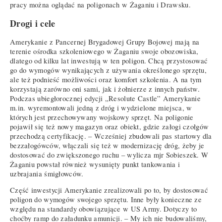
pracy można oglądać na poligonach w Żaganiu i Drawsku.
Drogi i cele
Amerykanie z Pancernej Brygadowej Grupy Bojowej mają na
terenie ośrodka szkoleniowego w Żaganiu swoje obozowiska,
dlatego od kilku lat inwestują w ten poligon. Chcą przystosować
go do wymogów wynikających z używania określonego sprzętu,
ale też podnieść możliwości oraz komfort szkolenia. A na tym
korzystają zarówno oni sami, jak i żołnierze z innych państw.
Podczas ubiegłorocznej edycji „Resolute Castle” Amerykanie
m.in. wyremontowali jedną z dróg i wydzielone miejsca, w
których jest przechowywany wojskowy sprzęt. Na poligonie
pojawił się też nowy magazyn oraz obiekt, gdzie załogi czołgów
przechodzą certyfikację. – Wcześniej zbudowali pas startowy dla
bezzałogówców, włączali się też w modernizację dróg, żeby je
dostosować do zwiększonego ruchu – wylicza mjr Sobieszek. W
Żaganiu powstał również wysunięty punkt tankowania i
uzbrajania śmigłowców.
Część inwestycji Amerykanie zrealizowali po to, by dostosować
poligon do wymogów swojego sprzętu. Inne były konieczne ze
względu na standardy obowiązujące w US Army. Dotyczy to
choćby ramp do załadunku amunicji. – My ich nie budowaliśmy,