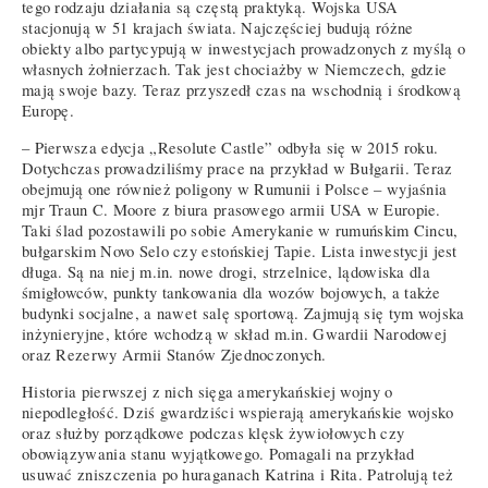
tego rodzaju działania są częstą praktyką. Wojska USA
stacjonują w 51 krajach świata. Najczęściej budują różne
obiekty albo partycypują w inwestycjach prowadzonych z myślą o
własnych żołnierzach. Tak jest chociażby w Niemczech, gdzie
mają swoje bazy. Teraz przyszedł czas na wschodnią i środkową
Europę.
– Pierwsza edycja „Resolute Castle” odbyła się w 2015 roku.
Dotychczas prowadziliśmy prace na przykład w Bułgarii. Teraz
obejmują one również poligony w Rumunii i Polsce – wyjaśnia
mjr Traun C. Moore z biura prasowego armii USA w Europie.
Taki ślad pozostawili po sobie Amerykanie w rumuńskim Cincu,
bułgarskim Novo Selo czy estońskiej Tapie. Lista inwestycji jest
długa. Są na niej m.in. nowe drogi, strzelnice, lądowiska dla
śmigłowców, punkty tankowania dla wozów bojowych, a także
budynki socjalne, a nawet salę sportową. Zajmują się tym wojska
inżynieryjne, które wchodzą w skład m.in. Gwardii Narodowej
oraz Rezerwy Armii Stanów Zjednoczonych.
Historia pierwszej z nich sięga amerykańskiej wojny o
niepodległość. Dziś gwardziści wspierają amerykańskie wojsko
oraz służby porządkowe podczas klęsk żywiołowych czy
obowiązywania stanu wyjątkowego. Pomagali na przykład
usuwać zniszczenia po huraganach Katrina i Rita. Patrolują też