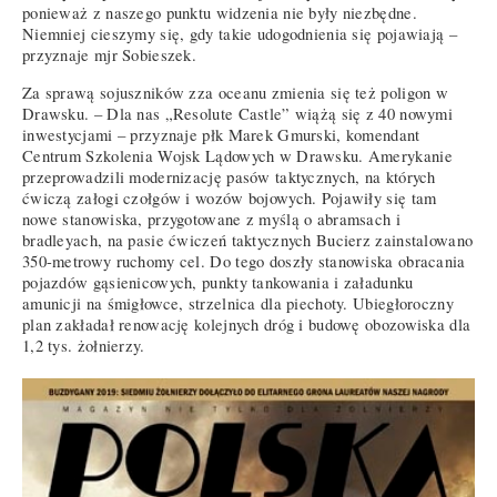
ponieważ z naszego punktu widzenia nie były niezbędne.
Niemniej cieszymy się, gdy takie udogodnienia się pojawiają –
przyznaje mjr Sobieszek.
Za sprawą sojuszników zza oceanu zmienia się też poligon w
Drawsku. – Dla nas „Resolute Castle” wiążą się z 40 nowymi
inwestycjami – przyznaje płk Marek Gmurski, komendant
Centrum Szkolenia Wojsk Lądowych w Drawsku. Amerykanie
przeprowadzili modernizację pasów taktycznych, na których
ćwiczą załogi czołgów i wozów bojowych. Pojawiły się tam
nowe stanowiska, przygotowane z myślą o abramsach i
bradleyach, na pasie ćwiczeń taktycznych Bucierz zainstalowano
350-metrowy ruchomy cel. Do tego doszły stanowiska obracania
pojazdów gąsienicowych, punkty tankowania i załadunku
amunicji na śmigłowce, strzelnica dla piechoty. Ubiegłoroczny
plan zakładał renowację kolejnych dróg i budowę obozowiska dla
1,2 tys. żołnierzy.