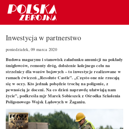
Inwestycja w partnerstwo
poniedziałek, 09 marca 2020
Budowa magazynu i stanowisk załadunku amunicji na pokłady
śmigłowców, remonty dróg, dołożenie kolejnego celu na
strzelnicy dla wozów bojowych – to inwestycje realizowane w
ramach ćwiczeń „Resolute Castle”. „Często one nie rzucają
się w oczy. Kto jednak pobędzie trochę na poligonie, z
pewnością je doceni. Na co dzień naprawdę ułatwiają nam
życie”, podkreśla mjr Marek Sobieszek z Ośrodka Szkolenia
Poligonowego Wojsk Lądowych w Żaganiu.