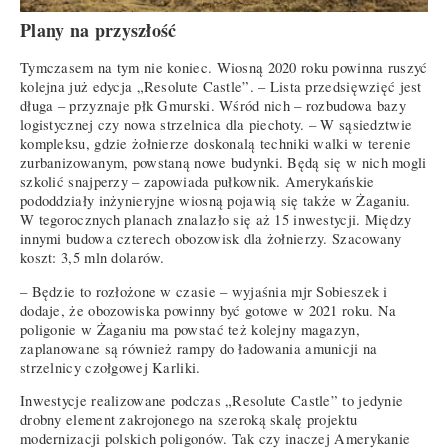
Plany na przyszłość
Tymczasem na tym nie koniec. Wiosną 2020 roku powinna ruszyć
kolejna już edycja „Resolute Castle”. – Lista przedsięwzięć jest
długa – przyznaje płk Gmurski. Wśród nich – rozbudowa bazy
logistycznej czy nowa strzelnica dla piechoty. – W sąsiedztwie
kompleksu, gdzie żołnierze doskonalą techniki walki w terenie
zurbanizowanym, powstaną nowe budynki. Będą się w nich mogli
szkolić snajperzy – zapowiada pułkownik. Amerykańskie
pododdziały inżynieryjne wiosną pojawią się także w Żaganiu.
W tegorocznych planach znalazło się aż 15 inwestycji. Między
innymi budowa czterech obozowisk dla żołnierzy. Szacowany
koszt: 3,5 mln dolarów.
– Będzie to rozłożone w czasie – wyjaśnia mjr Sobieszek i
dodaje, że obozowiska powinny być gotowe w 2021 roku. Na
poligonie w Żaganiu ma powstać też kolejny magazyn,
zaplanowane są również rampy do ładowania amunicji na
strzelnicy czołgowej Karliki.
Inwestycje realizowane podczas „Resolute Castle” to jedynie
drobny element zakrojonego na szeroką skalę projektu
modernizacji polskich poligonów. Tak czy inaczej Amerykanie