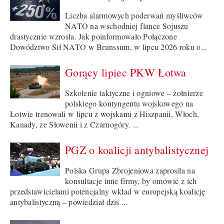
Liczba alarmowych poderwań myśliwców
NATO na wschodniej flance Sojuszu
drastycznie wzrosła. Jak poinformowało Połączone
Dowództwo Sił NATO w Brunssum, w lipcu 2026 roku o...
Gorący lipiec PKW Łotwa
Szkolenie taktyczne i ogniowe – żołnierze
polskiego kontyngentu wojskowego na
Łotwie trenowali w lipcu z wojskami z Hiszpanii, Włoch,
Kanady, ze Słowenii i z Czarnogóry. ...
PGZ o koalicji antybalistycznej
Polska Grupa Zbrojeniowa zaprosiła na
konsultacje inne firmy, by omówić z ich
przedstawicielami potencjalny wkład w europejską koalicję
antybalistyczną – powiedział dziś ...