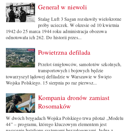
Generał w niewoli
Stalag Luft 3 Sagan rozsławiły wielokrotne
próby ucieczek. W okresie od 10 kwietnia
1942 do 25 marca 1944 roku administracja obozowa
odnotowała ich 262. Do historii przes...
Powietrzna defilada
Przelot śmigłowców, samolotów szkolnych,
transportowych i bojowych będzie
towarzyszył lądowej defiladzie w Warszawie w Święto
Wojska Polskiego. 15 sierpnia po raz pierwsz...
Kompania dronów zamiast
Rosomaków
W dwóch brygadach Wojska Polskiego trwa pilotaż „Modelu
44” – programu, którego kluczowym elementem jest
nasycenie batalionu systemami bezzałogowymi. Jedną z