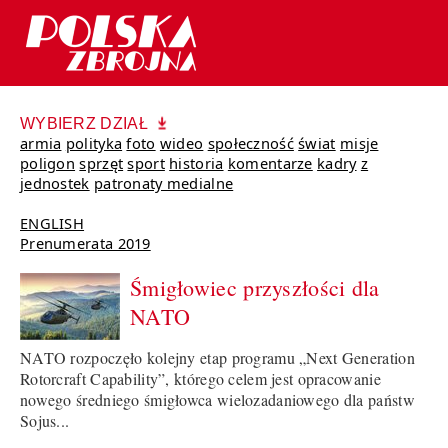
WYBIERZ DZIAŁ
armia
polityka
foto
wideo
społeczność
świat
misje
poligon
sprzęt
sport
historia
komentarze
kadry
z
jednostek
patronaty medialne
ENGLISH
Prenumerata 2019
Śmigłowiec przyszłości dla
NATO
NATO rozpoczęło kolejny etap programu „Next Generation
Rotorcraft Capability”, którego celem jest opracowanie
nowego średniego śmigłowca wielozadaniowego dla państw
Sojus...