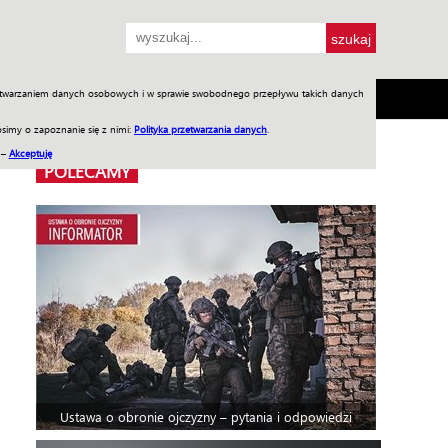
przetwarzaniem danych osobowych i w sprawie swobodnego przepływu takich danych
SH
SKLEP
Jednodniówki
Praca w WIW
simy o zapoznanie się z nimi:
Polityka przetwarzania danych
.
 –
Akceptuję
POLECAMY
Ustawa o obronie ojczyzny – pytania i odpowiedzi