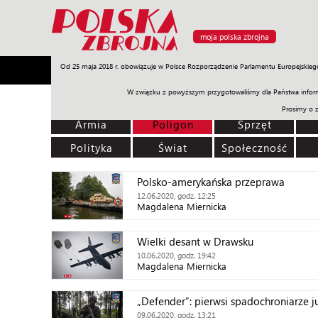
moja polska zbrojna
Od 25 maja 2018 r. obowiązuje w Polsce Rozporządzenie Parlamentu Europejskieg
Armia
Poligon
Sprzęt
Misje
Polityka
Prawo
W związku z powyższym przygotowaliśmy dla Państwa inform
Prosimy o 
Armia
Poligon
Sprzęt
Polityka
Świat
Społeczność
Polsko-amerykańska przeprawa
12.06.2020, godz. 12:25
Magdalena Miernicka
Wielki desant w Drawsku
10.06.2020, godz. 19:42
Magdalena Miernicka
„Defender”: pierwsi spadochroniarze ju
09.06.2020, godz. 13:21