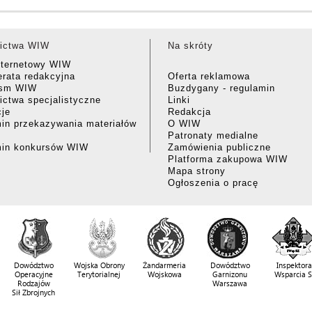
ictwa WIW
Na skróty
nternetowy WIW
rata redakcyjna
Oferta reklamowa
ism WIW
Buzdygany - regulamin
ctwa specjalistyczne
Linki
cje
Redakcja
in przekazywania materiałów
O WIW
Patronaty medialne
min konkursów WIW
Zamówienia publiczne
Platforma zakupowa WIW
Mapa strony
Ogłoszenia o pracę
Dowództwo
Wojska Obrony
Żandarmeria
Dowództwo
Inspektora
Operacyjne
Terytorialnej
Wojskowa
Garnizonu
Wsparcia 
Rodzajów
Warszawa
Sił Zbrojnych