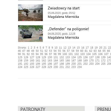
Zwiadowcy na start
05.06.2020, godz. 05:52
Magdalena Miernicka
„Defender” na poligonie!
04.06.2020, godz. 12:28
Magdalena Miernicka
Strona:
1
2
3
4
5
6
7
8
9
10
11
12
13
14
15
16
17
18
19
20
21
22
46
47
48
49
50
51
52
53
54
55
56
57
58
59
60
61
62
63
64
65
66
90
91
92
93
94
95
96
97
98
99
100
101
102
103
104
105
106
107
125
126
127
128
129
130
131
132
133
134
135
136
137
138
139
14
158
159
160
161
162
163
164
165
166
167
168
169
170
171
172
17
191
192
193
194
195
196
197
198
199
200
201
202
203
204
205
20
224
225
226
227
228
229
230
231
232
233
234
PATRONATY
PREN