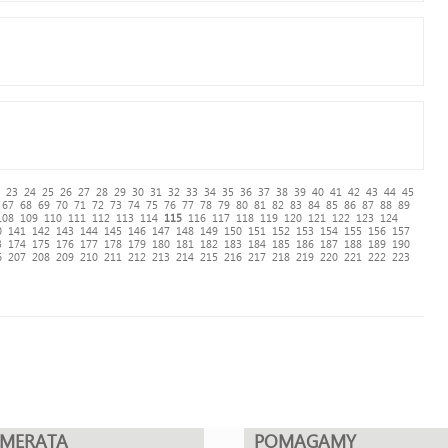
23
24
25
26
27
28
29
30
31
32
33
34
35
36
37
38
39
40
41
42
43
44
45
67
68
69
70
71
72
73
74
75
76
77
78
79
80
81
82
83
84
85
86
87
88
89
108
109
110
111
112
113
114
115
116
117
118
119
120
121
122
123
124
0
141
142
143
144
145
146
147
148
149
150
151
152
153
154
155
156
157
3
174
175
176
177
178
179
180
181
182
183
184
185
186
187
188
189
190
6
207
208
209
210
211
212
213
214
215
216
217
218
219
220
221
222
223
UMERATA
POMAGAMY