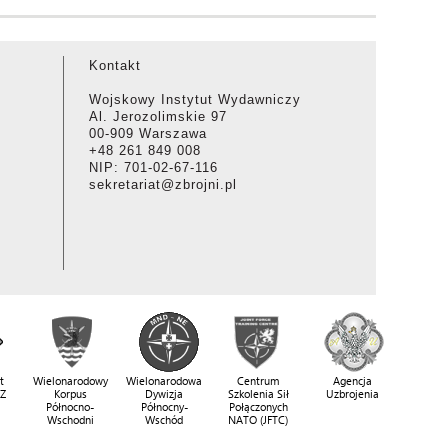
Kontakt
Wojskowy Instytut Wydawniczy
Al. Jerozolimskie 97
00-909 Warszawa
+48 261 849 008
NIP: 701-02-67-116
sekretariat@zbrojni.pl
t
Wielonarodowy
Wielonarodowa
Centrum
Agencja
SZ
Korpus
Dywizja
Szkolenia Sił
Uzbrojenia
Północno-
Północny-
Połączonych
Wschodni
Wschód
NATO (JFTC)