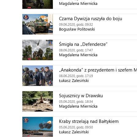
Magdalena Miernicka
Czarna Dywizja ruszyła do boju
09.06.2020, godz. 09:32
Bogusław Politowski
Śmigła na „Defenderze”
08.06.2020, godz. 17:47
Magdalena Miernicka
„Anakonda” z prezydentem i szefem
08.06.2020, godz. 17:19
Łukasz Zalesiński
Sojusznicy w Drawsku
05.06.2020, godz. 18:34
Magdalena Miernicka
Kraby strzelają nad Bałtykiem
05.06.2020, godz. 09:50
Łukasz Zalesiński