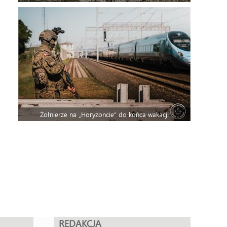
Żołnierze na „Horyzoncie” do końca wakacji
REDAKCJA