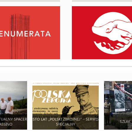
TUALNY SPACER
STO LAT „POLSKI ZBROJNEJ” - SERWIS
SZLAK
ASSINO
SPECJALNY