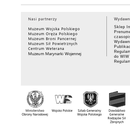
Nasi partnerzy
Wydawn
Sklep I
Muzeum Wojska Polskiego
Prenume
Muzeum Oręża Polskiego
czasop
Muzeum Broni Pancernej
Wydawni
Muzeum Sił Powietrznych
Publika
Centrum Weterana
Regulam
Muzeum Marynarki Wojennej
do WIW
Regula
Ministerstwo
Wojsko Polskie
Sztab Generalny
Dowództwo
Obrony Narodowej
Wojska Polskiego
Generalne
Rodzajów Sił
Zbrojnych