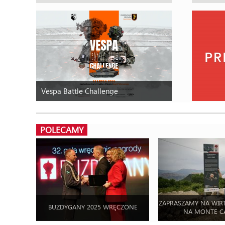
Vespa Battle Challenge
POLECAMY
ZAPRASZAMY NA WIR
BUZDYGANY 2025 WRĘCZONE
NA MONTE C