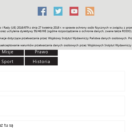
o i Rady (UE) 2016/679 z dnia 27 kwietnia 2016 r. w sprawie ochrony osób fizycznych w związku z 
Świat
Społeczność
Sport
Historia
Galerie
Wideo
ENGLI
oraz uchylenia dyrektywy 95/46/WE (ogólne rozporządzenie o ochronie danych, zwane także RODO).
acje dotyczące przetwarzania przez Wojskowy Instytut Wydawniczy Państwa danych osobowych. Pro
zaakceptowanie warunków przetwarzania danych osobowych przez Wojskowych Instytut Wydawniczy
Misje
Prawo
Sport
Historia
ż tu są