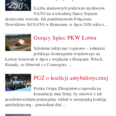
Liczba alarmowych poderwań myśliwców
NATO na wschodniej flance Sojuszu
drastycznie wzrosła. Jak poinformowało Połączone
Dowództwo Sił NATO w Brunssum, w lipcu 2026 roku o...
Gorący lipiec PKW Łotwa
Szkolenie taktyczne i ogniowe – żołnierze
polskiego kontyngentu wojskowego na
Łotwie trenowali w lipcu z wojskami z Hiszpanii, Włoch,
Kanady, ze Słowenii i z Czarnogóry. ...
PGZ o koalicji antybalistycznej
Polska Grupa Zbrojeniowa zaprosiła na
konsultacje inne firmy, by omówić z ich
przedstawicielami potencjalny wkład w europejską koalicję
antybalistyczną – powiedział dziś ...