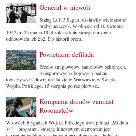
Generał w niewoli
Stalag Luft 3 Sagan rozsławiły wielokrotne
próby ucieczek. W okresie od 10 kwietnia
1942 do 25 marca 1944 roku administracja obozowa
odnotowała ich 262. Do historii przes...
Powietrzna defilada
Przelot śmigłowców, samolotów szkolnych,
transportowych i bojowych będzie
towarzyszył lądowej defiladzie w Warszawie w Święto
Wojska Polskiego. 15 sierpnia po raz pierwsz...
Kompania dronów zamiast
Rosomaków
W dwóch brygadach Wojska Polskiego trwa pilotaż „Modelu
44” – programu, którego kluczowym elementem jest
nasycenie batalionu systemami bezzałogowymi. Jedną z