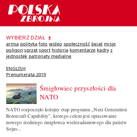
WYBIERZ DZIAŁ
armia
polityka
foto
wideo
społeczność
świat
misje
poligon
sprzęt
sport
historia
komentarze
kadry
z
jednostek
patronaty medialne
ENGLISH
Prenumerata 2019
Śmigłowiec przyszłości dla
NATO
NATO rozpoczęło kolejny etap programu „Next Generation
Rotorcraft Capability”, którego celem jest opracowanie
nowego średniego śmigłowca wielozadaniowego dla państw
Sojus...