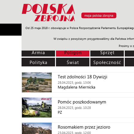
moja polska zbrojna
Od 25 maja 2018 r. obowiązuje w Polsce Rozporządzenie Parlamentu Europejskieg
Armia
Poligon
Sprzęt
Misje
Polityka
Prawo
W związku z powyższym przygotowaliśmy dla Państwa inform
Prosimy o 
Armia
Poligon
Sprzęt
Polityka
Świat
Społeczność
Test zdolności 18 Dywizji
28.04.2023, godz. 13:06
Magdalena Miernicka
Pomóc poszkodowanym
28.04.2023, godz. 10:28
PZ
Rosomakiem przez jezioro
23.04.2023, godz. 12:00