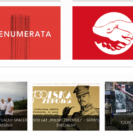
TUALNY SPACER
STO LAT „POLSKI ZBROJNEJ” - SERWIS
SZLAK
ASSINO
SPECJALNY