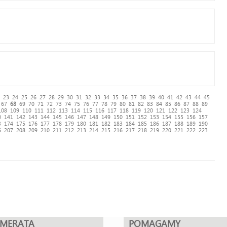
23
24
25
26
27
28
29
30
31
32
33
34
35
36
37
38
39
40
41
42
43
44
45
67
68
69
70
71
72
73
74
75
76
77
78
79
80
81
82
83
84
85
86
87
88
89
108
109
110
111
112
113
114
115
116
117
118
119
120
121
122
123
124
0
141
142
143
144
145
146
147
148
149
150
151
152
153
154
155
156
157
3
174
175
176
177
178
179
180
181
182
183
184
185
186
187
188
189
190
6
207
208
209
210
211
212
213
214
215
216
217
218
219
220
221
222
223
UMERATA
POMAGAMY