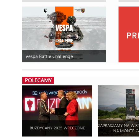
Vespa Battle Challenge
POLECAMY
ZAPRASZAMY NA WIR
BUZDYGANY 2025 WRĘCZONE
NA MONTE C