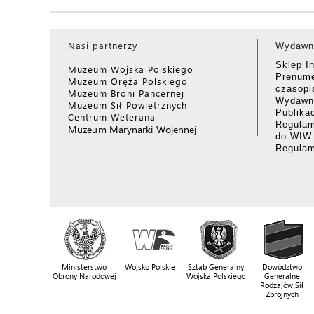
Nasi partnerzy
Wydawn
Sklep I
Muzeum Wojska Polskiego
Prenume
Muzeum Oręża Polskiego
czasop
Muzeum Broni Pancernej
Wydawni
Muzeum Sił Powietrznych
Publika
Centrum Weterana
Regulam
Muzeum Marynarki Wojennej
do WIW
Regula
Ministerstwo
Wojsko Polskie
Sztab Generalny
Dowództwo
Obrony Narodowej
Wojska Polskiego
Generalne
Rodzajów Sił
Zbrojnych