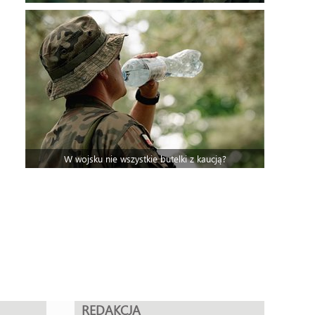
W wojsku nie wszystkie butelki z kaucją?
REDAKCJA