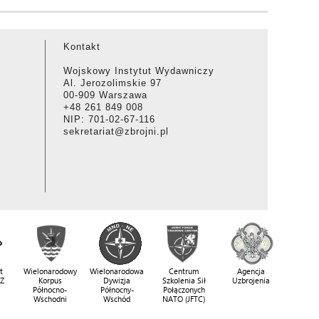
Kontakt
Wojskowy Instytut Wydawniczy
Al. Jerozolimskie 97
00-909 Warszawa
+48 261 849 008
NIP: 701-02-67-116
sekretariat@zbrojni.pl
t
Wielonarodowy
Wielonarodowa
Centrum
Agencja
SZ
Korpus
Dywizja
Szkolenia Sił
Uzbrojenia
Północno-
Północny-
Połączonych
Wschodni
Wschód
NATO (JFTC)