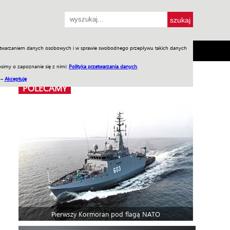
przetwarzaniem danych osobowych i w sprawie swobodnego przepływu takich danych
SH
SKLEP
Jednodniówki
Praca w WIW
simy o zapoznanie się z nimi:
Polityka przetwarzania danych
.
 –
Akceptuję
POLECAMY
Pierwszy Kormoran pod flagą NATO