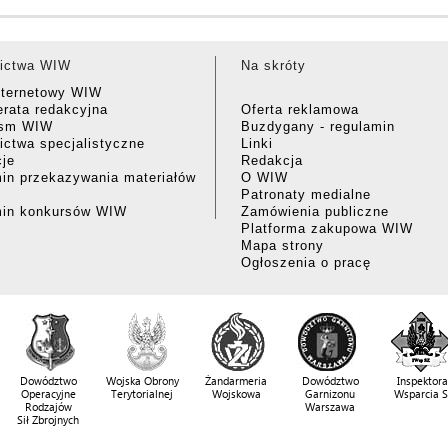
ictwa WIW
Na skróty
nternetowy WIW
rata redakcyjna
Oferta reklamowa
ism WIW
Buzdygany - regulamin
ctwa specjalistyczne
Linki
cje
Redakcja
in przekazywania materiałów
O WIW
Patronaty medialne
min konkursów WIW
Zamówienia publiczne
Platforma zakupowa WIW
Mapa strony
Ogłoszenia o pracę
Dowództwo
Wojska Obrony
Żandarmeria
Dowództwo
Inspektora
Operacyjne
Terytorialnej
Wojskowa
Garnizonu
Wsparcia 
Rodzajów
Warszawa
Sił Zbrojnych