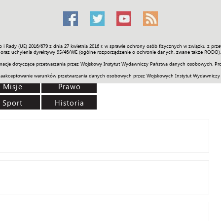
o i Rady (UE) 2016/679 z dnia 27 kwietnia 2016 r. w sprawie ochrony osób fizycznych w związku z 
Świat
Społeczność
Sport
Historia
Galerie
Wideo
ENGLI
oraz uchylenia dyrektywy 95/46/WE (ogólne rozporządzenie o ochronie danych, zwane także RODO).
acje dotyczące przetwarzania przez Wojskowy Instytut Wydawniczy Państwa danych osobowych. Pro
zaakceptowanie warunków przetwarzania danych osobowych przez Wojskowych Instytut Wydawniczy
Misje
Prawo
Sport
Historia