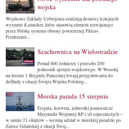
wojska
Wojskowe Zakłady Uzbrojenia realizują dostawy kolejnych
wyrzutni iLauncher, które stanowią element rozwijanego
przez Polskę systemu obrony powietrznej Pilica+.
Przekazani...
Szachownica na Wisłostradzie
Ponad 600 żołnierzy i przeszło 200
jednostek sprzętu wojskowego. W Wesołej
na terenie 1 Brygady Pancernej trwają przygotowania do
defilady z okazji Święta Wojska Polskieg...
Morska parada 15 sierpnia
Fregata, korweta, jednostki pomocnicze
Marynarki Wojennej RP i sił sojuszniczych –
w sumie 21 okrętów – wezmą udział w morskiej paradzie po
Zatoce Gdańskiej z okazji Świę...