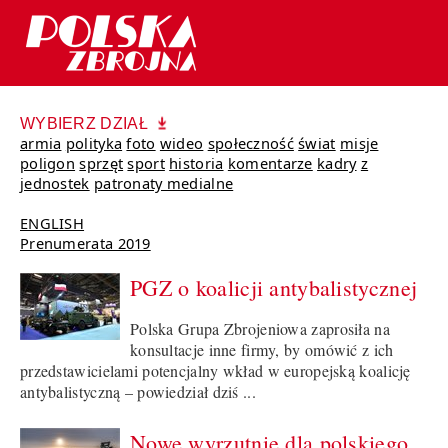
WYBIERZ DZIAŁ
armia
polityka
foto
wideo
społeczność
świat
misje
poligon
sprzęt
sport
historia
komentarze
kadry
z
jednostek
patronaty medialne
ENGLISH
Prenumerata 2019
PGZ o koalicji antybalistycznej
Polska Grupa Zbrojeniowa zaprosiła na
konsultacje inne firmy, by omówić z ich
przedstawicielami potencjalny wkład w europejską koalicję
antybalistyczną – powiedział dziś ...
Nowe wyrzutnie dla polskiego